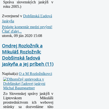
Správa slovenských jaskýň v
roku 2005.)
Zverejnené v
Dobšinská Ľadová
Jaskyňa
Pridajte komentár medzi prvými!
Čítať ďalej...
utorok, 09 jún 2020 15:08
Ondrej Rozložník a
Mikuláš Rozložník:
Dobšinská ľadová
jaskyňa a jej príbeh (11)
Napísal(a)
O a M Rozložníkovci
Zo Slovenskej správy jaskýň v
Liptovskom Mikuláši
prostredníctvom ich webovej
stránky sa dozvedáme túto