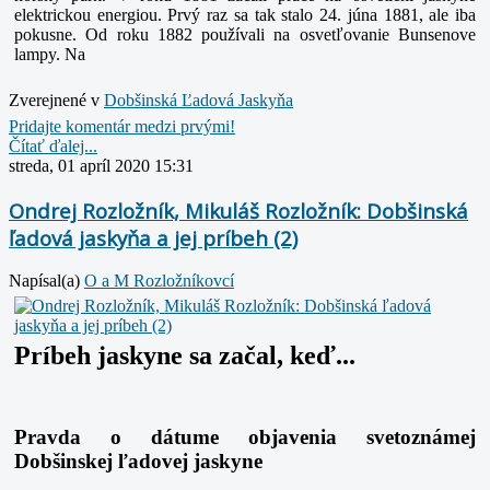
elektrickou energiou. Prvý raz sa tak stalo 24. júna 1881, ale iba
pokusne. Od roku 1882 používali na osvetľovanie Bunsenove
lampy. Na
Zverejnené v
Dobšinská Ľadová Jaskyňa
Pridajte komentár medzi prvými!
Čítať ďalej...
streda, 01 apríl 2020 15:31
Ondrej Rozložník, Mikuláš Rozložník: Dobšinská
ľadová jaskyňa a jej príbeh (2)
Napísal(a)
O a M Rozložníkovcí
Príbeh jaskyne sa začal, keď...
Pravda o dátume objavenia svetoznámej
Dobšinskej ľadovej jaskyne