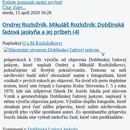
Pridajte komentár medzi prvými!
Čítať ďalej...
streda, 15 apríl 2020 16:28
Ondrej Rozložník, Mikuláš Rozložník: Dobšinská
ľadová jaskyňa a jej príbeh (4)
Napísal(a)
O a M Rozložníkovci
V
príspevkoch k 150. výročiu od objavenia Dobšinskej ľadovej
jaskyne, ktoré napísali Ondrej a Mikuláš Rozložníkovci,
pokračujeme už štvrtým pokračovaním. Tentoraz sa naši
návštevníci budú môcť oboznámiť najmä s fotografiami, ktoré
vznikali v prvých rokoch po objavení. Na úvod ich preto doplníme
textom, ktorý sme čerpali z časopisu Krásy Slovenska č. 5 z roku
1970, kde nás inšpiroval článok Dr. Jozefa Jakála pod názvom
Vznik a geomorfológia Dobšinskej ľadovej jaskyne, napísaný k
stému výročiu objavenia jaskyne. Výstižne dopĺňa fotografie, ktoré
obsahuje prvá časť nášho prípevku, ktorý našim návštevníkom
poskytli jeho vyššie spomínaní autori. Zo spomínaného príspevku
Jozefa Jakála sme vybrali niekoľko častí, ktoré vám predkladáme.
Zverejnené v
Dobšinská Ľadová Jaskyňa