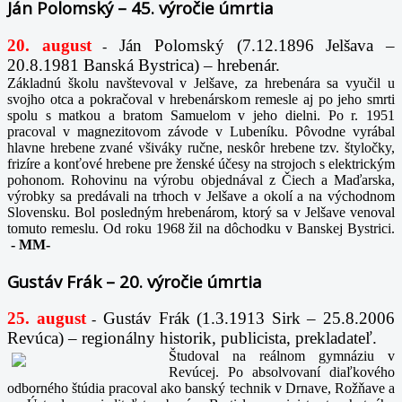
Ján Polomský – 45. výročie úmrtia
20. august
Ján Polomský (7.12.1896 Jelšava –
-
20.8.1981 Banská Bystrica) – hrebenár.
Základnú školu navštevoval v Jelšave, za hrebenára sa vyučil u
svojho otca a pokračoval v hrebenárskom remesle aj po jeho smrti
spolu s matkou a bratom Samuelom v jeho dielni. Po r. 1951
pracoval v magnezitovom závode v Lubeníku. Pôvodne vyrábal
hlavne hrebene zvané všiváky ručne, neskôr hrebene tzv. štyločky,
frizíre a konťové hrebene pre ženské účesy na strojoch s elektrickým
pohonom. Rohovinu na výrobu objednával z Čiech a Maďarska,
výrobky sa predávali na trhoch v Jelšave a okolí a na východnom
Slovensku. Bol posledným hrebenárom, ktorý sa v Jelšave venoval
tomuto remeslu. Od roku 1968 žil na dôchodku v Banskej Bystrici.
-
MM-
Gustáv Frák – 20. výročie úmrtia
25. august
Gustáv Frák
(1.3.1913 Sirk – 25.8.2006
-
Revúca) – regionálny historik, publicista, prekladateľ.
Študoval na reálnom gymnáziu v
Revúcej. Po absolvovaní diaľkového
odborného štúdia pracoval ako banský technik v Drnave, Rožňave a