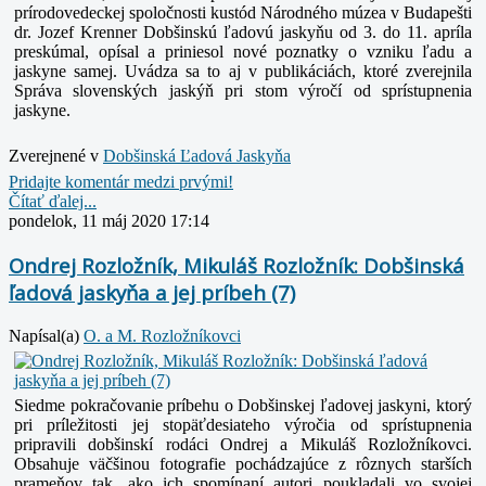
prírodovedeckej spoločnosti kustód Národného múzea v Budapešti
dr. Jozef Krenner Dobšinskú ľadovú jaskyňu od 3. do 11. apríla
preskúmal, opísal a priniesol nové poznatky o vzniku ľadu a
jaskyne samej. Uvádza sa to aj v publikáciách, ktoré zverejnila
Správa slovenských jaskýň pri stom výročí od sprístupnenia
jaskyne.
Zverejnené v
Dobšinská Ľadová Jaskyňa
Pridajte komentár medzi prvými!
Čítať ďalej...
pondelok, 11 máj 2020 17:14
Ondrej Rozložník, Mikuláš Rozložník: Dobšinská
ľadová jaskyňa a jej príbeh (7)
Napísal(a)
O. a M. Rozložníkovci
Siedme pokračovanie príbehu o Dobšinskej ľadovej jaskyni, ktorý
pri príležitosti jej stopäťdesiateho výročia od sprístupnenia
pripravili dobšinskí rodáci Ondrej a Mikuláš Rozložníkovci.
Obsahuje väčšinou fotografie pochádzajúce z rôznych starších
prameňov tak, ako ich spomínaní autori poukladali vo svojej