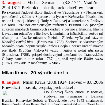
3. august
Michal Semian – (3.8.1741 Vrádište –
-
29.4.1812 Pezinok) – básnik, prekladateľ, ev. farár.
Po skončení ľudovej školy študoval vo Vádosfalve a v Nemeskéri,
pokračoval v štúdiu v Soprone a na lýceu v Kežmarku. Pôsobil ako
rektor latinskej cirkevnej školy v Ratkovej a konrektor v Prešove.
Od roku 1782 bol evanjelickým farárom v Pezinku. Bol plodným
autorom mnohých básnických skladieb v češtine a latinčine, hlavne
k svadbám priateľov a literátov, k meninám a inštaláciám, veršov pri
nástupe na kňazské miesto v Pezinku. Zbierka vyšla pod názvom
Nábožný zvučný hlas...
(Bratislava, 1783). Zaoberal sa vlastivedným
bádaním, vydal popularizujúcu prácu z dejín Uhorska určenú hlavne
pre školy
Kratičné historické vypsání knížat a králů uherských
(Bratislava, 1786), prispel duchovnými piesňami do Tranovského
Cithary sanctorum z roku 1787, pripravil vydanie
Biblia sacra
(1787). Prekladal z maďarčiny.
-
MM-
Milan Kraus - 20. výročie úmrtia
8. august
Milan Kraus (20.8.1924 Tisovec – 8.8.2006
-
Prievidza) – básnik, esejista, prekladateľ.
Do ľudovej školy chodil v rodisku,
študoval na gymnáziu v Banskej
Bystrici, Rimavskej Sobote a Tisovci, kde roku 1943 zmaturoval.
Potom študoval na Evanjelickej bohosloveckej fakulte v Bratislave.