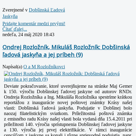
Zverejnené v
Dobšinská Ľadová
Jaskyňa
Pridajte komentár medzi prvými!
Čítať ďalej...
nedeľa, 24 máj 2020 18:43
Ondrej Rozložník, Mikuláš Rozložník: Dobšinská
ľadová jaskyňa a jej príbeh (9)
Napísal(a)
O a M Rozložníkovci
Deviate pokračovanie, ktoré uverejňujeme na stránke Maj Gemer
k 150. výročiu Dobšinskej ľadovej jaskyne od autorov RNDr.
Ondreja Rozložníka a Ing. Mikuláša Rozložníka spestríme krátkou
reportážou z inaugurácie novej poštovej známky Krásy našej
vlasti: Dobšinská ľadová jaskyňa. Podujatie v Dobšinej bolo
naozaj filatelistickým sviatkom. Príležitostná poštová známka
z emisného radu Krásy našej vlasti bola vydaná
dňa 15.4.2011
pri
príležitosti 140. výročia sprístupnenia Dobšinskej ľadovej jaskyne
a 130. výročia jej prvej elektrifikácie. V rámci inaugurácie
cencúľom z jaskyne sa konali i rôzne sprievodné podujatia, napr.