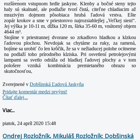
rozšírenom vstupnom hrdle jaskyne. Klenby a bočné steny tejto
haly sú skalnaté, ale podlažie tvorí čistá, citeľne chladiacim až
mrazivým dojmom pôsobiaca hrubá ľadová vrstva. Ešte
zopár
krokov a sme v priestorovo najrozsiahlejšej „Veľkej sieni“.
Jej výška je 10-11 m, dĺžka 120 m, šírka 35-60 m, vnútorný objem
4644 m³.
Stojíme v priestrannej dvorane so zrkadlovo hladkou a klzkou
ľadovou plochou. Nevdojak sa chytáme za ruky, za ramená,
bojíme sa urobiť čo len krôčik, že sa v nežiaducej polohe ocitneme
na podlaží toho prírodného klziska. Pri osvetlení petrolejovými
lampami
sa svetlo odráža od hladkej ľadovej plochy a v tom
pološere vzniká kombinácia premietaného obrazu so
skutočnosťou,
Zverejnené v
Dobšinská Ľadová Jaskyňa
Pridajte komentár medzi prvými!
Čítať ďalej...
Viac...
piatok, 24 apríl 2020 15:48
Ondrej Rozložník, Mikuláš Rozložník: Dobšinská