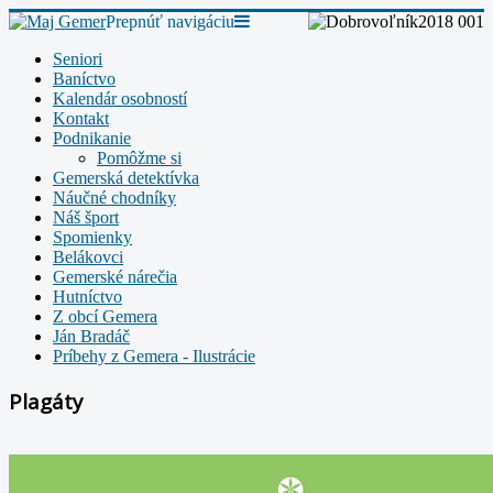
Prepnúť navigáciu
Seniori
Baníctvo
Kalendár osobností
Kontakt
Podnikanie
Pomôžme si
Gemerská detektívka
Náučné chodníky
Náš šport
Spomienky
Belákovci
Gemerské nárečia
Hutníctvo
Z obcí Gemera
Ján Bradáč
Príbehy z Gemera - Ilustrácie
Plagáty