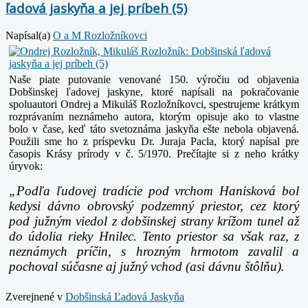
ľadová jaskyňa a jej príbeh (5)
Napísal(a)
O a M Rozložníkovci
Naše piate putovanie venované 150. výročiu od objavenia
Dobšinskej ľadovej jaskyne, ktoré napísali na pokračovanie
spoluautori Ondrej a Mikuláš Rozložníkovci, spestrujeme krátkym
rozprávaním neznámeho autora, ktorým opisuje ako to vlastne
bolo v čase, keď táto svetoznáma jaskyňa ešte nebola objavená.
Použili sme ho z príspevku Dr. Juraja Pacla, ktorý napísal pre
časopis Krásy prírody v č. 5/1970. Prečítajte si z neho krátky
úryvok:
„Podľa ľudovej tradície pod vrchom Hanisková bol
kedysi dávno obrovský podzemný priestor, cez ktorý
pod južným viedol z dobšinskej strany krížom tunel až
do údolia rieky Hnilec. Tento priestor sa však raz, z
neznámych príčin, s hrozným hrmotom zavalil a
pochoval súčasne aj južný vchod (asi dávnu štôlňu).
Zverejnené v
Dobšinská Ľadová Jaskyňa