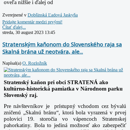
oveľa nižšie i ďalej od
Zverejnené v
Dobšinská Ľadová Jaskyňa
Pridajte komentár medzi prvými!
Čítať ďalej...
streda, 30 august 2023 13:45
Stratenským kaňonom do Slovenského raja sa
Skalná brána už neotvára, ale...
Napísal(a)
O. Rozložník
Stratenský kaňon pri obci STRATENÁ
ako
kultúrno-historická pamiatka v Národnom parku
Slovenský raj.
Pre návštevníkov je prístupný vchodom cez bývalú
zničenú „Skalnú bránu“, ktorá bola vyrazená v prvej
polovici 19. storočia vo vápencoch Stratenskej
pahorkatiny. Bola to jediná možnosť ako zabezpečiť