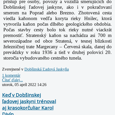
prístup pre osoby, povozy a vozidlá smerujúcich do
Dobšinskej ľadovej jaskyne, ako i v pokračovaní
smerom na Poprad alebo Brezno. Zhotovená cesta
viedla kaňonom vedľa koryta rieky Hnilec, ktorá
vytvorila kaňon počas dlhého geologického obdobia.
Počas stavby cesty bolo tok rieky nutné viackrát
premostiť. Stratenský kaňon sa nachádza asi 700 m
severozápadne od obce Stratená, v tesnej blízkosti
železničnej trate Margecany – Červená skala, danej do
prevádzky v roku 1936 a tiež v druhej polovici 20.
storočia vybudovaného cestného tunela.
Zverejnené v
Dobšinská Ľadová Jaskyňa
1 komentár
Čítať ďalej...
utorok, 05 apríl 2022 14:26
Keď v Dobšinskej
ľadovej jaskyni trénoval
aj krasokorčuliar Karol
Divín