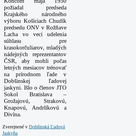
Koncom mája 1950
požiadal predseda
Krajského národného
výboru Košiciach Chudík
predsedu ONV v Rožňave
Lacha vo veci udelenia
súhlasu pre
krasokorčuliarov, mladých
nádejných reprezentantov
ČSR, aby mohli počas
letných mesiacov trénovať
na prírodnom ľade v
Dobšinskej ľadovej
jaskyni. Išlo o členov JTO
Sokol Bratislava –
Grožajovú, Strakovú,
Knapovú, Andrlíkovú a
Divína.
Zverejnené v
Dobšinská Ľadová
Jaskyňa