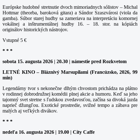
Európske hudobné stretnutie dvoch mimoriadnych sólistov – Michal
Hottmar (theorba, baroková gitara) a Sándor Szaszvárosi (viola da
gamba). Súbor starej hudby sa zameriava na interpretáciu komornej
vokálnej a inštrumentálnej hudby 16. – 18. stor. na kópiách
originálov historických nástrojov.
Vstupné 5 €
* * *
sobota 15. augusta 2026 | 20.30 | námestie pred Rozkvetom
LETNÉ KINO – Bláznivý Marsupilami (Francúzsko, 2026, 99
min)
Legendárny tvor s nekonečne dlhým chvostom prichádza na plátno
v rodinnej dobrodružnej komédii plnej akcie a humoru. Keď sa jeho
tajomný svet stretne s ľudskou zvedavosťou, začína sa divoká jazda
naprieč džungľou. Exotické prostredie, svižné tempo a zábava pre
malých aj veľkých divákov.
* * *
nedeľa 16. augusta 2026 | 19.00 | City Caffe