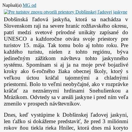
Napísal(a)
MG od
Dobšinská ľadová jaskyňa, ktorá sa nachádza v
Slovenskom raji na severe hraníc rožňavského okresu,
patrí medzi svetové prírodné unikáty zapísané do
UNESCO a každoročne otvára svoje priestory pre
turistov 15. mája. Tak tomu bolo aj tohto roku. Pre
každého turistu, nielen z tohto regiónu, býva
jedinečným zážitkom návšteva tohto jaskynného
systému. Spomínam si aj ja na moje prvé bojazlivé
kroky ako 6-ročného žiaka obecnej školy, ktorý s
veľkou úctou kráčal tajomnými a chladnými
priestormi. Bolo to veľmi neobyčajné, ako v rozprávke
kráčať za neznámymi hrdinami Snehulienkou a
Mrázikom. Odvtedy sa v areáli jaskyne i pred ním veľa
zmenilo v prospech návštevníkov.
Dnes, keď vystúpime k Dobšinskej ľadovej jaskyni,
len ťažko si dokážeme predstaviť, že pred 3 miliónmi
rokov ňou tiekla rieka Hnilec, ktorá dnes má
koryto