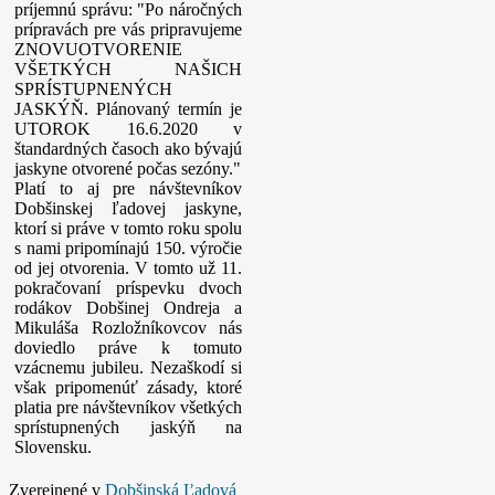
príjemnú správu: "Po náročných
prípravách pre vás pripravujeme
ZNOVUOTVORENIE
VŠETKÝCH NAŠICH
SPRÍSTUPNENÝCH
JASKÝŇ. Plánovaný termín je
UTOROK 16.6.2020 v
štandardných časoch ako bývajú
jaskyne otvorené počas sezóny."
Platí to aj pre návštevníkov
Dobšinskej ľadovej jaskyne,
ktorí si práve v tomto roku spolu
s nami pripomínajú 150. výročie
od jej otvorenia. V tomto už 11.
pokračovaní príspevku dvoch
rodákov Dobšinej Ondreja a
Mikuláša Rozložníkovcov nás
doviedlo práve k tomuto
vzácnemu jubileu. Nezaškodí si
však pripomenúť zásady, ktoré
platia pre návštevníkov všetkých
sprístupnených jaskýň na
Slovensku.
Zverejnené v
Dobšinská Ľadová