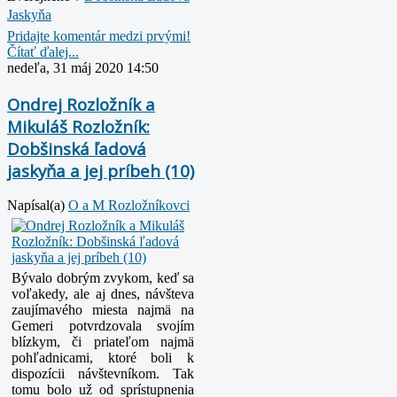
Jaskyňa
Pridajte komentár medzi prvými!
Čítať ďalej...
nedeľa, 31 máj 2020 14:50
Ondrej Rozložník a
Mikuláš Rozložník:
Dobšinská ľadová
jaskyňa a jej príbeh (10)
Napísal(a)
O a M Rozložníkovci
Bývalo dobrým zvykom, keď sa
voľakedy, ale aj dnes, návšteva
zaujímavého miesta najmä na
Gemeri potvrdzovala svojím
blízkym, či priateľom najmä
pohľadnicami, ktoré boli k
dispozícii návštevníkom. Tak
tomu bolo už od sprístupnenia