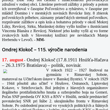
združení v rodnej obci. Literárne pretvoril zážitky z prírody a potom
ich uverejňoval v časopise Poľovníctvo a rybárstvo, v časopise pre
mládež Domino i v mestských novinách Revúcke listy. 8 zbierok
poľovníckych príbehov, záznamy priateľských stretnutí poľovníkov,
rozprávanie zážitkov a opis krás a bohatstva prírody v okolí Mokrej
Lúky, Revúcej, Sirku, Muránskej doliny vyšlo knižne s ilustráciami
Vincenta Blanára z Revúcej. Niektoré jeho knihy vyšli aj vo forme
zvukových kníh v Slovenskej knižnici pre nevidiacich Mateja
Hrebendu v Levoči.
-
MM-
Ondrej Klokoč – 115. výročie narodenia
17. august
Ondrej Klokoč (17.8.1911 Hnúšťa-Hačava
-
– 26.3.1975 Bratislava) – politik, novinár.
V rokoch 1922 – 1927 študoval na
gymnáziu v Rimavskej Sobote,
maturoval na Učiteľskom ústave v Banskej Bystrici. V rokoch 1929
– 1944 pôsobil ako učiteľ v Hrušove, Ostranoch, Liptovskej
Kokave, v Striežovciach. Bol jedným z hlavných organizátorov
ilegálneho protifašistického hnutia a ozbrojeného boja na Gemeri.
Počas SNP predseda OV KSS a RNV v Hnúšti, neskôr predstaviteľ
povstaleckej SNR pri štábe 2. ukrajinského frontu v Rimavskej
Sobote. Po oslobodení pracoval vo vysokých politických a štátnych
funkciách v oblasti školstva a kultúry ako predseda KNV v Banskej