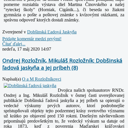
pomerne rozsiahla výstava diel Martina Činovského a našej
"ryteckej školy" (Horniak, Cigánik...), či beseda so žiakmi
gymnázia o pošte a poštovej známke s kvízovými otázkami, za
správnu odpoveď ktorých dostali známky.
Zverejnené v
Dobšinská Ľadová Jaskyňa
Pridajte komentár medzi prvými!
Čítať ďalej...
nedeľa, 17 máj 2020 14:07
Ondrej Rozložník, Mikuláš Rozložník: Dobšinská
ľadová jaskyňa a jej príbeh (8)
Napísal(a)
O a M Rozložníkovci
Dvojica našich spoluautorov RNDr.
Ondrej a Ing. Mikuláš Rozložník v ôsmej časti uverejňovanej
publikácie Dobšinská ľadová jaskyňa a jej príbeh sa opierajú o
vedecké výskumy prvých autorov, ktorí podrobnejšie
sprístupňovali objekty tejto podzemnej krásy svetového významu
už krátko po objavení pred 150 rokmi. Dnešným návštevníkom
pripomínajú predovšetkým to, že vedecký výskum sa datuje od
roka 1873, keď z poverenia Maďarskej kráľovskej