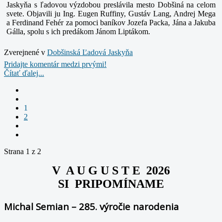
Jaskyňa s ľadovou výzdobou preslávila mesto Dobšiná na celom
svete. Objavili ju Ing. Eugen Ruffiny, Gustáv Lang, Andrej Mega
a Ferdinand Fehér za pomoci baníkov Jozefa Packa, Jána a Jakuba
Gálla, spolu s ich predákom Jánom Liptákom.
Zverejnené v
Dobšinská Ľadová Jaskyňa
Pridajte komentár medzi prvými!
Čítať ďalej...
1
2
Strana 1 z 2
V A U G U S T E 2026
SI PRIPOMÍNAME
Michal Semian – 285. výročie narodenia