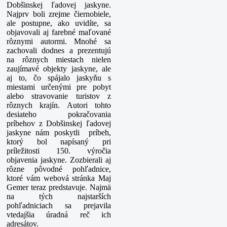
Dobšinskej ľadovej jaskyne.
Najprv boli zrejme čiernobiele,
ale postupne, ako uvidíte, sa
objavovali aj farebné maľované
rôznymi autormi. Mnohé sa
zachovali dodnes a prezentujú
na rôznych miestach nielen
zaujímavé objekty jaskyne, ale
aj to, čo spájalo jaskyňu s
miestami určenými pre pobyt
alebo stravovanie turistov z
rôznych krajín. Autori tohto
desiateho pokračovania
príbehov z Dobšinskej ľadovej
jaskyne nám poskytli príbeh,
ktorý bol napísaný pri
príležitosti 150. výročia
objavenia jaskyne. Zozbierali aj
rôzne pôvodné pohľadnice,
ktoré vám webová stránka Maj
Gemer teraz predstavuje. Najmä
na tých najstarších
pohľadniciach sa prejavila
vtedajšia úradná reč ich
adresátov.