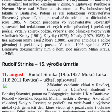
Po skončení bol krátko kaplánom v Žiline, v Liptovskej Porúbke a
Novom Meste nad Váhom a asistentom na Ev. bohosloveckej
fakulte v Bratislave. Potom sa stal redaktorom vydavateľstva
Slovenský spisovateľ, kde pracoval až do odchodu na dôchodok v
roku 1985. V rokoch pôsobenia vo vydavateľstve Slovenský
spisovateľ bol redaktorom viacerých edícií pôvodnej i preloženej
poézie. Vydal 9 zbierok poézie, výbery z jeho básnickej tvorby vyšli
v knihách Kroky (1961), Z lyriky (1975), Nálady (1979, 1983). Je
tiež autorom knihy esejí Zábery (1980). Zostavil antológie a edície
pôvodnej i prekladovej poézie. V roku 1995 vyrobila STV
Bratislava dokumentárny film o ňom, pod názvom Milan Kraus.
-
MM-
Rudolf Strinka – 15. výročie úmrtia
11. august
– Rudolf Strinka (19.6.1927 Mokrá Lúka –
11.8.2011 Revúca) – učiteľ, spisovateľ.
Základné vzdelanie získal v Revúcej,
študoval na Učiteľskej akadémii v
Banskej Štiavnici, potom na Pedagogickej fakulte UK v Bratislave.
Pôsobil v Revúčke, Kopráši, Muráni, neskôr v Revúcej. Ako učiteľ
základnej školy v Revúcej sa podieľal na vzdelávaní a výchove
niekoľkých generácií detí, ktoré viedol aj k poznávaniu i ochrane
prírody. Dlhé roky bol členom i funkcionárom poľovníckych