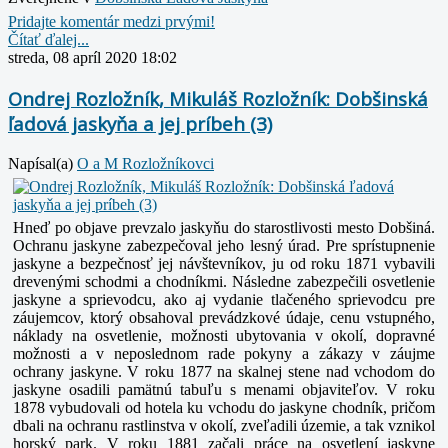
Pridajte komentár medzi prvými!
Čítať ďalej...
streda, 08 apríl 2020 18:02
Ondrej Rozložník, Mikuláš Rozložník: Dobšinská
ľadová jaskyňa a jej príbeh (3)
Napísal(a)
O a M Rozložníkovci
Hneď po objave prevzalo jaskyňu do starostlivosti mesto Dobšiná.
Ochranu jaskyne zabezpečoval jeho lesný úrad. Pre sprístupnenie
jaskyne a bezpečnosť jej návštevníkov, ju od roku 1871 vybavili
drevenými schodmi a chodníkmi. Následne zabezpečili osvetlenie
jaskyne a sprievodcu, ako aj
vydanie tlačeného sprievodcu pre
záujemcov, ktorý obsahoval prevádzkové údaje, cenu vstupného,
náklady na osvetlenie, možnosti ubytovania v okolí, dopravné
možnosti a v neposlednom rade pokyny a zákazy v záujme
ochrany jaskyne. V roku 1877 na skalnej stene nad vchodom do
jaskyne
osadili pamätnú tabuľu s menami objaviteľov. V roku
1878 vybudovali od hotela ku vchodu do jaskyne chodník, pričom
dbali na ochranu rastlinstva v okolí, zveľadili územie, a tak vznikol
horský park. V roku 1881 začali práce na osvetlení jaskyne