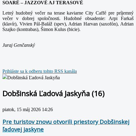
SOARÉ – JAZZOVÉ AJ TERASOVÉ
Letný hudobný večer na terase kaviarne City Caffé pre príjemný
večer v dobrej spoločnosti. Hudobné obsadenie: Arpi Farkaš
(klavír), Vivien Pál-Baláž (spev), Adrian Harvan (saxofón), Adrian
Szajko (kontrabas), Šimon Kulus (bicie).
Juraj Genčanský
Prihláste sa k odberu tohto RSS kanála
Dobšinská Ľadová Jaskyňa (16)
piatok, 15 máj 2026 14:26
Pre turistov znovu otvorili priestory Dobšinskej
ľadovej jaskyne