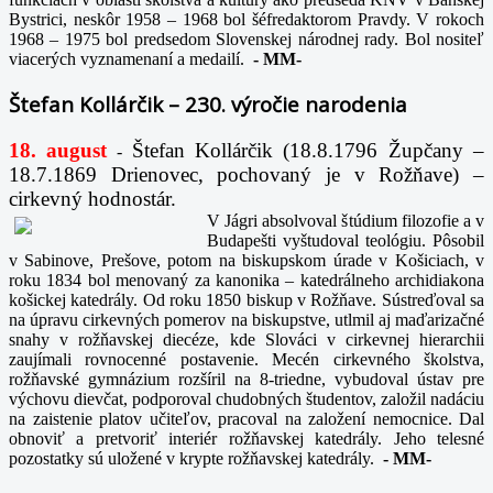
Bystrici, neskôr 1958 – 1968 bol šéfredaktorom Pravdy. V rokoch
1968 – 1975 bol predsedom Slovenskej národnej rady. Bol nositeľ
viacerých vyznamenaní a medailí.
-
MM-
Štefan Kollárčik – 230. výročie narodenia
18. august
Štefan Kollárčik (18.8.1796 Župčany –
-
18.7.1869 Drienovec, pochovaný je v Rožňave) –
cirkevný hodnostár.
V Jágri absolvoval štúdium filozofie a v
Budapešti vyštudoval teológiu. Pôsobil
v Sabinove, Prešove, potom na biskupskom úrade v Košiciach, v
roku 1834 bol menovaný za kanonika – katedrálneho archidiakona
košickej katedrály. Od roku 1850 biskup v Rožňave. Sústreďoval sa
na úpravu cirkevných pomerov na biskupstve, utlmil aj maďarizačné
snahy v rožňavskej diecéze, kde Slováci v cirkevnej hierarchii
zaujímali rovnocenné postavenie. Mecén cirkevného školstva,
rožňavské gymnázium rozšíril na 8-triedne, vybudoval ústav pre
výchovu dievčat, podporoval chudobných študentov, založil nadáciu
na zaistenie platov učiteľov, pracoval na založení nemocnice. Dal
obnoviť a pretvoriť interiér rožňavskej katedrály. Jeho telesné
pozostatky sú uložené v krypte rožňavskej katedrály.
-
MM-