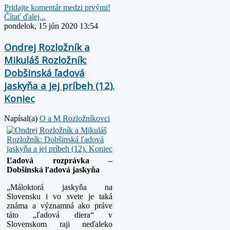
Pridajte komentár medzi prvými!
Čítať ďalej...
pondelok, 15 jún 2020 13:54
Ondrej Rozložník a
Mikuláš Rozložník:
Dobšinská ľadová
jaskyňa a jej príbeh (12).
Koniec
Napísal(a)
O a M Rozložníkovci
Ľadová rozprávka –
Dobšinská ľadová jaskyňa
„Máloktorá jaskyňa na
Slovensku i vo svete je taká
známa a významná ako práve
táto „ľadová diera“ v
Slovenskom raji neďaleko