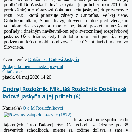
publikácii Dobšinská ľadová jaskyňa a jej príbeh v roku 2019. Ide
predovšetkým o obrazovú dokumentáciu jaskynných priestorov z
roku 1925, ktorá približuje zábery z Cintorína, Veľkej siene,
Gotického oltáru, Slonej hlavy, drevenej útulne pred vtedajším
vchodom do jaskyne a mnohé iné, ktoré poskytujú nevšedné
pohľady i dnešným návštevníkom tejto svetoznámej rozprávkovej
jaskyne. Už sa tešíme, kedy bude tohto roku sprístupnená, aby jej
podzemnú krásu mohli obdivovať aj súčasní turisti nielen zo
Slovenska.
Zverejnené v
Dobšinská Ľadová Jaskyňa
Pridajte komentár medzi prvými!
Čítať ďalej...
piatok, 01 máj 2020 14:26
Ondrej Rozložník, Mikuláš Rozložník: Dobšinská
ľadová jaskyňa a jej príbeh (6)
Napísal(a)
O a M Rozložníkovci
Teraz zostúpime spoločne do
tajomných útrob ľadovej ríše. Od vchodu schádzame po 38
drevených schodíkoch, mierne sa točíme doľava a sme v