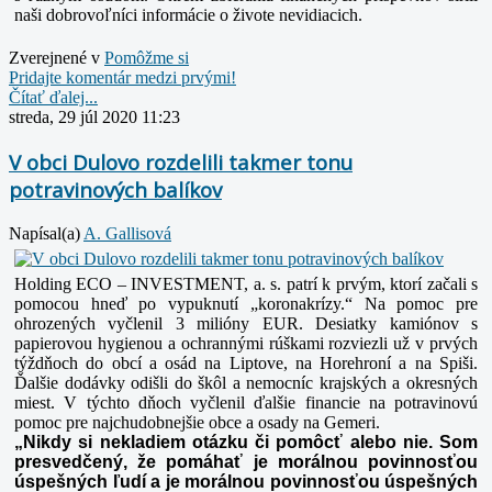
naši dobrovoľníci informácie o živote nevidiacich.
Zverejnené v
Pomôžme si
Pridajte komentár medzi prvými!
Čítať ďalej...
streda, 29 júl 2020 11:23
V obci Dulovo rozdelili takmer tonu
potravinových balíkov
Napísal(a)
A. Gallisová
Holding ECO – INVESTMENT, a. s. patrí k prvým, ktorí začali s
pomocou hneď po vypuknutí „koronakrízy.“ Na pomoc pre
ohrozených vyčlenil 3 milióny EUR. Desiatky kamiónov s
papierovou hygienou a ochrannými rúškami rozviezli už v prvých
týždňoch do obcí a osád na Liptove, na Horehroní a na Spiši.
Ďalšie dodávky odišli do škôl a nemocníc krajských a okresných
miest. V týchto dňoch vyčlenil ďalšie financie na potravinovú
pomoc pre najchudobnejšie obce a osady na Gemeri.
„Nikdy si nekladiem otázku či pomôcť alebo nie. Som
presvedčený, že pomáhať je morálnou povinnosťou
úspešných ľudí a je morálnou povinnosťou úspešných