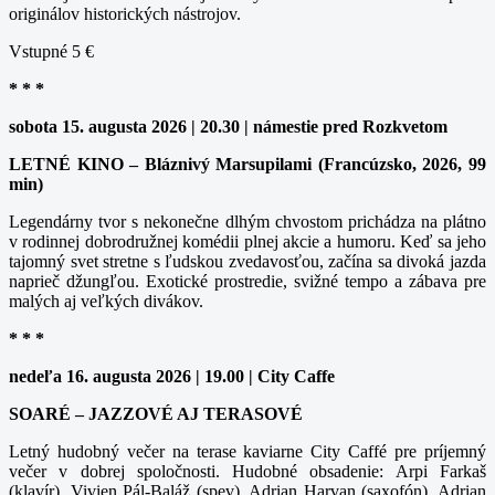
originálov historických nástrojov.
Vstupné 5 €
* * *
sobota 15. augusta 2026 | 20.30 | námestie pred Rozkvetom
LETNÉ KINO – Bláznivý Marsupilami (Francúzsko, 2026, 99
min)
Legendárny tvor s nekonečne dlhým chvostom prichádza na plátno
v rodinnej dobrodružnej komédii plnej akcie a humoru. Keď sa jeho
tajomný svet stretne s ľudskou zvedavosťou, začína sa divoká jazda
naprieč džungľou. Exotické prostredie, svižné tempo a zábava pre
malých aj veľkých divákov.
* * *
nedeľa 16. augusta 2026 | 19.00 | City Caffe
SOARÉ – JAZZOVÉ AJ TERASOVÉ
Letný hudobný večer na terase kaviarne City Caffé pre príjemný
večer v dobrej spoločnosti. Hudobné obsadenie: Arpi Farkaš
(klavír), Vivien Pál-Baláž (spev), Adrian Harvan (saxofón), Adrian