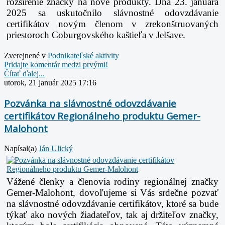
rozšírenie značky na nové produkty. Dňa 23. januára
2025 sa uskutočnilo slávnostné odovzdávanie
certifikátov novým členom v zrekonštruovaných
priestoroch Coburgovského kaštieľa v Jelšave.
Zverejnené v
Podnikateľské aktivity
Pridajte komentár medzi prvými!
Čítať ďalej...
utorok, 21 január 2025 17:16
Pozvánka na slávnostné odovzdávanie
certifikátov Regionálneho produktu Gemer-
Malohont
Napísal(a)
Ján Ulický
Vážené členky a členovia rodiny regionálnej značky
Gemer-Malohont, dovoľujeme si Vás srdečne pozvať
na slávnostné odovzdávanie certifikátov, ktoré sa bude
týkať ako nových žiadateľov, tak aj držiteľov značky,