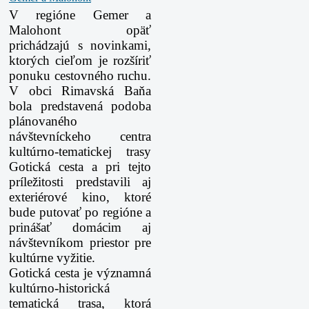
V regióne Gemer a
Malohont opäť
prichádzajú s novinkami,
ktorých cieľom je rozšíriť
ponuku cestovného
ruchu.
V obci Rimavská Baňa
bola predstavená podoba
plánovaného
návštevníckeho centra
kultúrno-tematickej trasy
Gotická cesta a pri tejto
príležitosti predstavili aj
exteriérové kino, ktoré
bude putovať po
regióne a
prinášať domácim aj
návštevníkom priestor pre
kultúrne vyžitie.
Gotická cesta je významná
kultúrno-historická
tematická trasa, ktorá