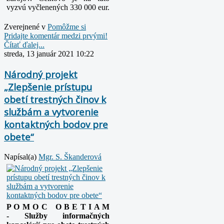
vyzvú vyčlenených 330 000 eur.
Zverejnené v
Pomôžme si
Pridajte komentár medzi prvými!
Čítať ďalej...
streda, 13 január 2021 10:22
Národný projekt
„Zlepšenie prístupu
obetí trestných činov k
službám a vytvorenie
kontaktných bodov pre
obete“
Napísal(a)
Mgr. S. Škanderová
P O M O C O B E T I A M
-
Slu
ž
by informa
č
ných