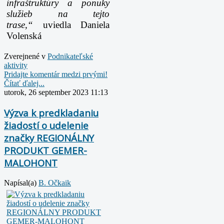
infraštruktúry a ponuky
služieb na tejto
trase,“
uviedla Daniela
Volenská
Zverejnené v
Podnikateľské
aktivity
Pridajte komentár medzi prvými!
Čítať ďalej...
utorok, 26 september 2023 11:13
Výzva k predkladaniu
žiadostí o udelenie
značky REGIONÁLNY
PRODUKT GEMER-
MALOHONT
Napísal(a)
B. Očkaik