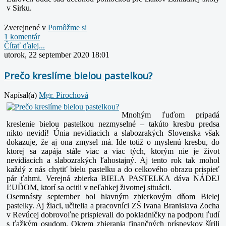
v Sirku.
Zverejnené v
Pomôžme si
1 komentár
Čítať ďalej...
utorok, 22 september 2020 18:01
Prečo kreslíme bielou pastelkou?
Napísal(a)
Mgr. Pirochová
Mnohým ľuďom pripadá
kreslenie bielou pastelkou nezmyselné – takúto kresbu predsa
nikto nevidí! Únia nevidiacich a slabozrakých Slovenska však
dokazuje, že aj ona zmysel má. Ide totiž o myslenú kresbu, do
ktorej sa zapája stále viac a viac tých, ktorým nie je život
nevidiacich a slabozrakých ľahostajný. Aj tento rok tak mohol
každý z nás chytiť bielu pastelku a do celkového obrazu prispieť
pár ťahmi. Verejná zbierka BIELA PASTELKA dáva NÁDEJ
ĽUĎOM, ktorí sa ocitli v neľahkej životnej situácii.
Osemnásty september bol hlavným zbierkovým dňom Bielej
pastelky. Aj žiaci, učitelia a pracovníci ZŠ Ivana Branislava Zocha
v Revúcej dobrovoľne prispievali do pokladničky na podporu ľudí
s ťažkým osudom. Okrem zbierania finančných príspevkov šírili