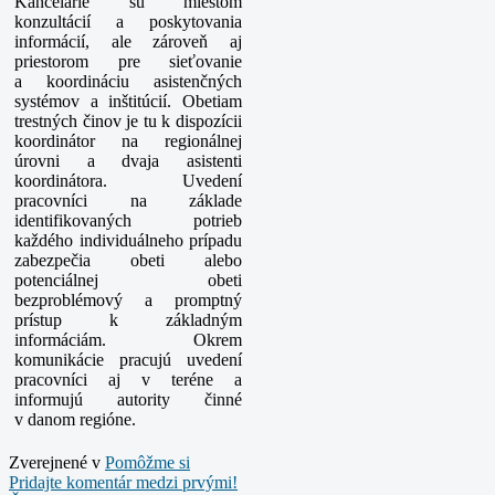
Kancelárie sú miestom
konzultácií a poskytovania
informácií, ale zároveň aj
priestorom pre sieťovanie
a koordináciu asistenčných
systémov a inštitúcií. Obetiam
trestných činov je tu k dispozícii
koordinátor na regionálnej
úrovni a dvaja asistenti
koordinátora. Uvedení
pracovníci na základe
identifikovaných potrieb
každého individuálneho prípadu
zabezpečia obeti alebo
potenciálnej obeti
bezproblémový a promptný
prístup k základným
informáciám. Okrem
komunikácie pracujú uvedení
pracovníci aj v teréne a
informujú autority činné
v danom regióne.
Zverejnené v
Pomôžme si
Pridajte komentár medzi prvými!