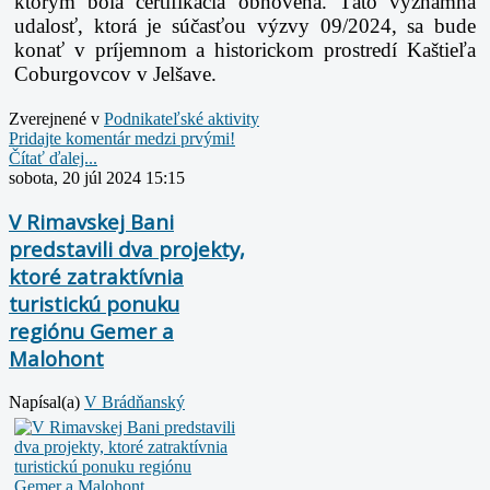
ktorým bola certifikácia obnovená. Táto významná
udalosť, ktorá je súčasťou výzvy 09/2024, sa bude
konať v príjemnom a historickom prostredí Kaštieľa
Coburgovcov v Jelšave.
Zverejnené v
Podnikateľské aktivity
Pridajte komentár medzi prvými!
Čítať ďalej...
sobota, 20 júl 2024 15:15
V Rimavskej Bani
predstavili dva projekty,
ktoré zatraktívnia
turistickú ponuku
regiónu Gemer a
Malohont
Napísal(a)
V Brádňanský