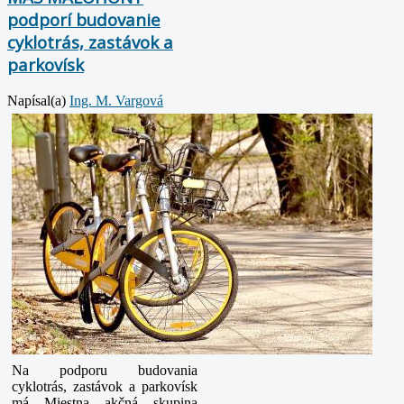
podporí budovanie
cyklotrás, zastávok a
parkovísk
Napísal(a)
Ing. M. Vargová
Na podporu budovania
cyklotrás, zastávok a parkovísk
má Miestna akčná skupina