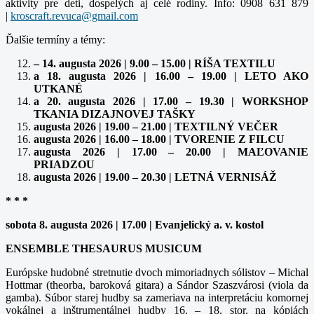
aktivity pre deti, dospelých aj celé rodiny. Info: 0908 631 879
|
Ďalšie termíny a témy:
– 14. augusta 2026 | 9.00 – 15.00 | RÍŠA TEXTILU
a 18. augusta 2026 | 16.00 – 19.00 | LETO AKO
UTKANÉ
a 20. augusta 2026 | 17.00 – 19.30 | WORKSHOP
TKANIA DIZAJNOVEJ TAŠKY
augusta 2026 | 19.00 – 21.00 | TEXTILNÝ VEČER
augusta 2026 | 16.00 – 18.00 | TVORENIE Z FILCU
augusta 2026 | 17.00 – 20.00 | MAĽOVANIE
PRIADZOU
augusta 2026 | 19.00 – 20.30 | LETNÁ VERNISÁŽ
* * *
sobota 8. augusta 2026 | 17.00 | Evanjelický a. v. kostol
ENSEMBLE THESAURUS MUSICUM
Európske hudobné stretnutie dvoch mimoriadnych sólistov – Michal
Hottmar (theorba, baroková gitara) a Sándor Szaszvárosi (viola da
gamba). Súbor starej hudby sa zameriava na interpretáciu komornej
vokálnej a inštrumentálnej hudby 16. – 18. stor. na kópiách