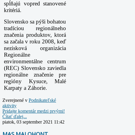
spĺňajú vopred stanovené
kritériá.
Slovensko sa pýši bohatou
tradíciou regionálneho
značenia produktov, ktorá
sa začala v
roku 2008, keď
nezisková organizácia
Regionálne
environmentálne centrum
(REC)
Slovensko zaviedla
regionálne značenie pre
regióny Kysuce, Malé
Karpaty a Záhorie.
Zverejnené v
Podnikateľské
aktivity
Pridajte komentár medzi prvými!
Čítať ďalej...
piatok, 03 september 2021 11:42
MAS MALOHONT