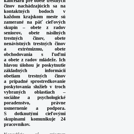
kancelárií pre obete trestných
č
inov nachádzajúcich sa na
kontaktných bodoch v
ka
ž
dom krajskom meste sú
zamerané na pä
ť
cie
ľ
ových
skupín – obete z radov
seniorov, obete násilných
trestných
č
inov, obete
nenávistných trestných
č
inov
a extrémizmu, obete
obchodovania s
ľ
u
ď
mi
a obete z radov mláde
ž
e. Ich
hlavou úlohou je poskytnutie
základných informácií
obetiam trestných
č
inov
a prípadné sprostredkovanie
poskytovania slu
ž
ieb v troch
vybraných oblastiach –
sociálne a psychologické
poradenstvo, právne
usmernenie a podpora.
S dotknutými cie
ľ
ovými
skupinami komunikuje 24
pracovníkov.