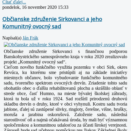
Čítať ďalej...
pondelok, 16 november 2020 15:33
Občianske združenie Sirkovanci a jeho
Komunitný ovocný sad
Napísal(a)
Ján Frák
Občianske združenie Sirkovanci s finančnou podporou
Banskobystrického samosprávneho kraja v roku 2020 zrealizovalo
projekt „Komunitný ovocný sad“.
Cieľom nového funkčného využitia pozemku v obci Sirk, okres
Revúca, ku ktorému sme pristúpili aj na základe iniciatívy
miestnych občanov, bolo vybudovanie funkčného komunitného
sadu, tvoreného spektrom ovocných drevín. Zriadenie tohto sadu
obohatilo obec o ďalšiu rehabilitovanú plochu a skrášlilo oblasť v
strede obce, časť Humno, na mieste bývalej školskej záhrady,
ktorá tu bola už v roku 1924. Sad rozšíril prirodzenú druhovú
skladbu drevín o druhy, ktoré v obci vyhynuli. Kostru sadu tvoria
jablone, ďalej sú zastúpené slivky, ringloty, čerešne, višne, hrušky,
moruša a jarabina oskorušová. Založenie sadu, následná
starostlivosť oň a najmä očakávaná úroda, by mali byť významnou
spoločenskou a komunitnou udalosťou za účasti širokej verejnosti.
Zároveň bude sad učebnou pomôckou pre žiakov Základnej školy