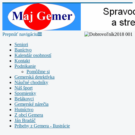
Prepnúť navigáciu
Seniori
Baníctvo
Kalendár osobností
Kontakt
Podnikanie
Pomôžme si
Gemerská detektívka
Náučné chodníky
Náš šport
Spomienky
Belákovci
Gemerské nárečia
Hutníctvo
Z obcí Gemera
Ján Bradáč
Príbehy z Gemera - Ilustrácie