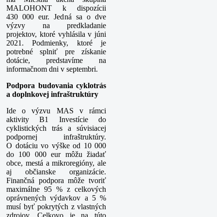
MALOHONT k dispozícii
430 000 eur. Jedná sa o dve
výzvy na predkladanie
projektov, ktoré vyhlásila v júni
2021. Podmienky, ktoré je
potrebné splniť pre získanie
dotácie, predstavíme na
informačnom dni v septembri.
Podpora budovania cyklotrás
a doplnkovej infraštruktúry
Ide o výzvu MAS v rámci
aktivity B1 Investície do
cyklistických trás a súvisiacej
podpornej infraštruktúry.
O dotáciu vo výške od 10 000
do 100 000 eur môžu žiadať
obce, mestá a mikroregióny, ale
aj občianske organizácie.
Finančná podpora môže tvoriť
maximálne 95 % z celkových
oprávnených výdavkov a 5 %
musí byť pokrytých z vlastných
zdrojov. Celkovo je na túto