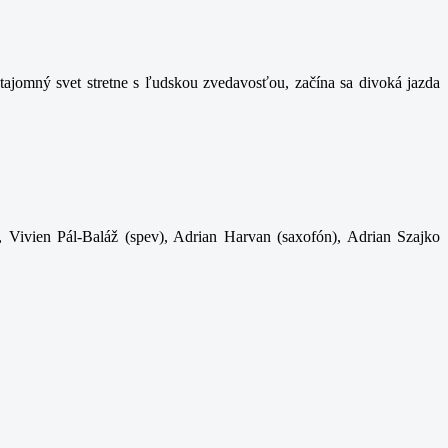
ajomný svet stretne s ľudskou zvedavosťou, začína sa divoká jazda
, Vivien Pál-Baláž (spev), Adrian Harvan (saxofón), Adrian Szajko