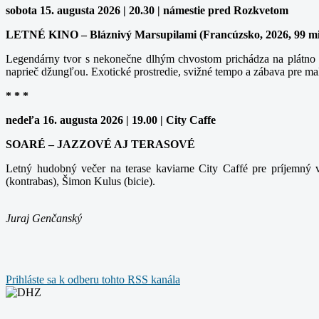
sobota 15. augusta 2026 | 20.30 | námestie pred Rozkvetom
LETNÉ KINO – Bláznivý Marsupilami (Francúzsko, 2026, 99 m
Legendárny tvor s nekonečne dlhým chvostom prichádza na plátno v
naprieč džungľou. Exotické prostredie, svižné tempo a zábava pre ma
* * *
nedeľa 16. augusta 2026 | 19.00 | City Caffe
SOARÉ – JAZZOVÉ AJ TERASOVÉ
Letný hudobný večer na terase kaviarne City Caffé pre príjemný v
(kontrabas), Šimon Kulus (bicie).
Juraj Genčanský
Prihláste sa k odberu tohto RSS kanála