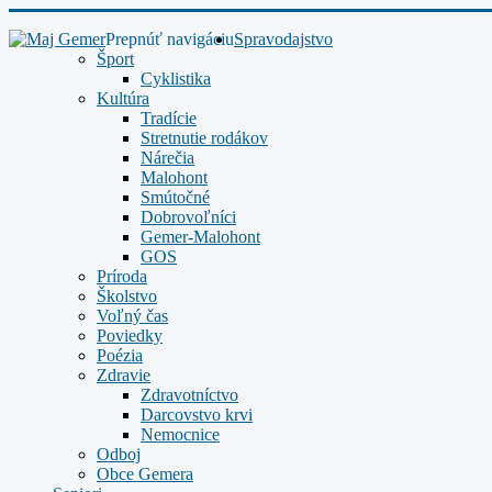
Prepnúť navigáciu
Spravodajstvo
Šport
Cyklistika
Kultúra
Tradície
Stretnutie rodákov
Nárečia
Malohont
Smútočné
Dobrovoľníci
Gemer-Malohont
GOS
Príroda
Školstvo
Voľný čas
Poviedky
Poézia
Zdravie
Zdravotníctvo
Darcovstvo krvi
Nemocnice
Odboj
Obce Gemera