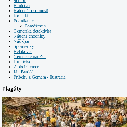
Seniori
Baníctvo
Kalendár osobností
Kontakt
Podnikanie
Pomôžme si
Gemerská detektívka
Náučné chodníky
Náš šport
Spomienky
Belákovci
Gemerské nárečia
Hutníctvo
Z obcí Gemera
Ján Bradáč
Príbehy z Gemera - Ilustrácie
Plagáty