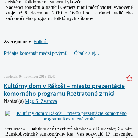
detskému folklórnemu súboru Lykovček.
Nadšenci folklóru a tradícií Gemera budú môcť vidieť vynovené
kroje už 8. decembra 2019 o 16:00 hod. v rámci tradičného
každoročného programu folklórnych súborov
Zverejnené v
Folklór
Pridajte komentár medzi prvými!
Čítať ďalej...
pondelok, 04 november 2019 19:43
Kultúrny dom v Rákoši – miesto prezentácie
komorného programu Roztratené zrnká
Napísal(a)
Mgr. S. Zvarová
Gemersko - malohontské osvetové stredisko v Rimavskej Sobote,
Banskobystrický samosprávny kraj Vás pozývajú 17. novembra