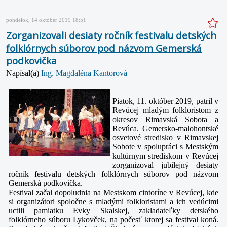
pondelok, 14 október 2019 18:51
Zorganizovali desiaty ročník festivalu detských
folklórnych súborov pod názvom Gemerská
podkovička
Napísal(a)
Ing. Magdaléna Kantorová
Piatok, 11. október 2019, patril v
Revúcej mladým folkloristom z
okresov Rimavská Sobota a
Revúca. Gemersko-malohontské
osvetové stredisko v Rimavskej
Sobote v spolupráci s Mestským
kultúrnym strediskom v Revúcej
zorganizoval jubilejný desiaty
ročník festivalu detských folklórnych súborov pod názvom
Gemerská podkovička.
Festival začal dopoludnia na Mestskom cintoríne v Revúcej, kde
si organizátori spoločne s mladými folkloristami a ich vedúcimi
uctili pamiatku Evky Skalskej, zakladateľky detského
folklórneho súboru Lykovček, na počesť ktorej sa festival koná.