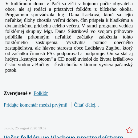
V kultúrnom dome v Pači sa zišli v hojnom počte obyvatelia
obce, ale aj rodáci a priaznivci folklóru z blízkeho okolia.
Programom sprevádzala Ing. Dana Lacková, ktorá sa tejto
neľahkej úlohy zhostila veľmi dobre, čím prispela k hladkému a
dynamickému priebehu celého večera. V rámci programu vedúca
folklórnej skupiny Mgr. Dana Sústriková vo svojom príhovore
priblížila prítomným neľahké začiatky založenia tohto
folklórneho zoskupenia. Vyzdvihla pomoc obecného
zastupiteľstva, ale hlavne starostu obce Ladislava Zagibu, ktorý
od začiatku činnosti FSk podporoval a podporuje. On sa stal aj
hrdým „krstným otcom“ a CD nosič uviedol do života krištáľovo
čistou vodou z Bučiny – časti chotára v ktorom vyviera pačanský
potok.
Zverejnené v
Folklór
Pridajte komentár medzi prvými!
Čítať ďalej...
utorok, 25 august 2020 19:52
Večer folklóru vo Vlachove prostredníctvom