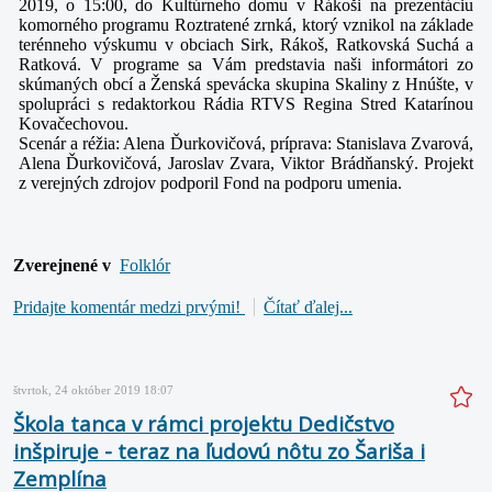
2019, o 15:00, do Kultúrneho domu v Rákoši na prezentáciu
komorného programu Roztratené zrnká, ktorý vznikol na základe
terénneho výskumu v obciach Sirk, Rákoš, Ratkovská Suchá a
Ratková.
V programe sa Vám predstavia naši informátori zo
skúmaných obcí a Ženská spevácka skupina Skaliny z Hnúšte,
v
spolupráci s redaktorkou Rádia RTVS Regina Stred Katarínou
Kovačechovou.
Scenár a réžia: Alena Ďurkovičová, príprava: Stanislava Zvarová,
Alena Ďurkovičová, Jaroslav Zvara, Viktor Brádňanský. Projekt
z verejných zdrojov podporil Fond na podporu umenia.
Zverejnené v
Folklór
Pridajte komentár medzi prvými!
Čítať ďalej...
štvrtok, 24 október 2019 18:07
Škola tanca v rámci projektu Dedičstvo
inšpiruje - teraz na ľudovú nôtu zo Šariša i
Zemplína