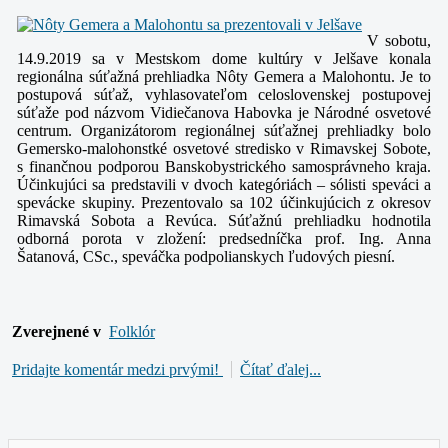
V sobotu,
14.9.2019 sa v Mestskom dome kultúry v Jelšave konala
regionálna súťažná prehliadka Nôty Gemera a Malohontu. Je to
postupová súťaž, vyhlasovateľom celoslovenskej postupovej
súťaže pod názvom Vidiečanova Habovka je Národné osvetové
centrum. Organizátorom regionálnej súťažnej prehliadky bolo
Gemersko-malohonstké osvetové stredisko v Rimavskej Sobote,
s finančnou podporou Banskobystrického samosprávneho kraja.
Účinkujúci sa predstavili v dvoch kategóriách – sólisti speváci a
spevácke skupiny. Prezentovalo sa 102 účinkujúcich z okresov
Rimavská Sobota a Revúca. Súťažnú prehliadku hodnotila
odborná porota v zložení: predsedníčka prof. Ing. Anna
Šatanová, CSc., speváčka podpolianskych ľudových piesní.
Zverejnené v
Folklór
Pridajte komentár medzi prvými!
Čítať ďalej...