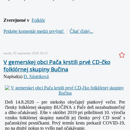
Zverejnené v
Folklór
Pridajte komentár medzi prvými!
Čítať ďalej...
streda, 02 september 2020 18:13
V gemerskej obci Pača krstili prvé CD-čko
folklórnej skupiny Bučina
Napísal(a)
D. Sústriková
Deň 14.8.2020 – pre niekoho obyčajný piatkový večer. Pre
členky folklórnej skupiny BUČINA z Pače deň nezabudnuteľný
a dlho očakávaný. Ešte v októbri 2019 pri príležitosti 10. výročia
vzniku folklórnej skupiny natočili jej členky prvý CD nosič s
pačanskými pesničkami. Prvý termín krstu prekazil COVID-19,
no na druhý pokus to vyšlo nad očakávanie.