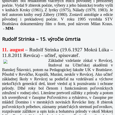
spisovateľ bol redaktorom viacerých edícií pôvodnej i preloženej
poézie. Vydal 9 zbierok poézie, výbery z jeho básnickej tvorby vyšli
v knihách Kroky (1961), Z lyriky (1975), Nálady (1979, 1983). Je
tiež autorom knihy esejí Zábery (1980). Zostavil antológie a edície
pôvodnej i prekladovej poézie. V roku 1995 vyrobila STV
Bratislava dokumentárny film o ňom, pod názvom Milan Kraus.
-
MM-
Rudolf Strinka – 15. výročie úmrtia
11. august
– Rudolf Strinka (19.6.1927 Mokrá Lúka –
11.8.2011 Revúca) – učiteľ, spisovateľ.
Základné vzdelanie získal v Revúcej,
študoval na Učiteľskej akadémii v
Banskej Štiavnici, potom na Pedagogickej fakulte UK v Bratislave.
Pôsobil v Revúčke, Kopráši, Muráni, neskôr v Revúcej. Ako učiteľ
základnej školy v Revúcej sa podieľal na vzdelávaní a výchove
niekoľkých generácií detí, ktoré viedol aj k poznávaniu i ochrane
prírody. Dlhé roky bol členom i funkcionárom poľovníckych
združení v rodnej obci. Literárne pretvoril zážitky z prírody a potom
ich uverejňoval v časopise Poľovníctvo a rybárstvo, v časopise pre
mládež Domino i v mestských novinách Revúcke listy. 8 zbierok
poľovníckych príbehov, záznamy priateľských stretnutí poľovníkov,
rozprávanie zážitkov a opis krás a bohatstva prírody v okolí Mokrej