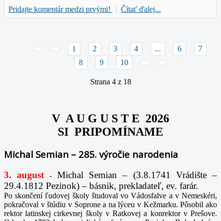
Pridajte komentár medzi prvými!
Čítať ďalej...
1
2
3
4
...
6
7
8
9
10
Strana 4 z 18
V A U G U S T E 2026
SI PRIPOMÍNAME
Michal Semian – 285. výročie narodenia
3. august
Michal Semian – (3.8.1741 Vrádište –
-
29.4.1812 Pezinok) – básnik, prekladateľ, ev. farár.
Po skončení ľudovej školy študoval vo Vádosfalve a v Nemeskéri,
pokračoval v štúdiu v Soprone a na lýceu v Kežmarku. Pôsobil ako
rektor latinskej cirkevnej školy v Ratkovej a konrektor v Prešove.