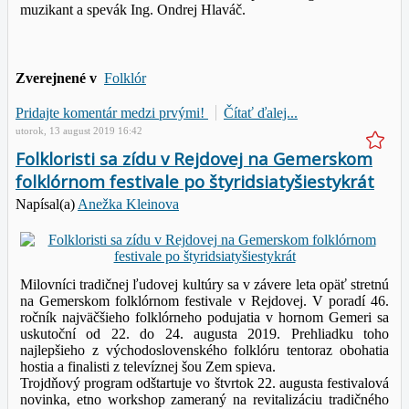
muzikant a spevák Ing. Ondrej Hlaváč.
Zverejnené v
Folklór
Pridajte komentár medzi prvými!
Čítať ďalej...
utorok, 13 august 2019 16:42
Folkloristi sa zídu v Rejdovej na Gemerskom
folklórnom festivale po štyridsiatyšiestykrát
Napísal(a)
Anežka Kleinova
Milovníci tradičnej ľudovej kultúry sa v závere leta opäť stretnú
na Gemerskom folklórnom festivale v Rejdovej. V poradí 46.
ročník najväčšieho folklórneho podujatia v hornom Gemeri sa
uskutoční
od 22. do 24. augusta 2019. Prehliadku toho
najlepšieho z východoslovenského folklóru tentoraz obohatia
hostia a finalisti z televíznej šou Zem spieva.
Trojdňový program odštartuje vo štvrtok 22. augusta festivalová
novinka, etno workshop zameraný na revitalizáciu tradičného