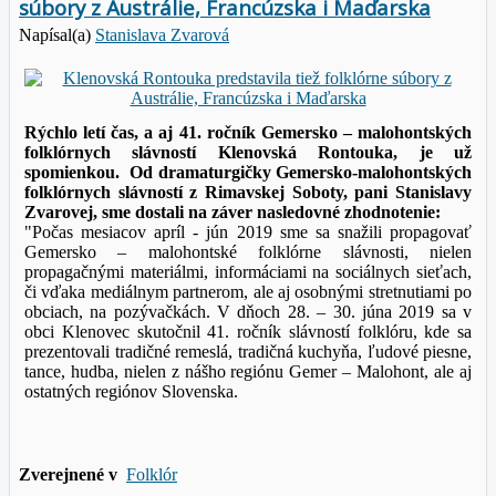
súbory z Austrálie, Francúzska i Maďarska
Napísal(a)
Stanislava Zvarová
Rýchlo letí čas, a aj 41. ročník Gemersko – malohontských
folklórnych slávností Klenovská Rontouka, je už
spomienkou. Od dramaturgičky Gemersko-malohontských
folklórnych slávností z Rimavskej Soboty, pani Stanislavy
Zvarovej, sme dostali na záver nasledovné zhodnotenie:
"Počas mesiacov apríl - jún 2019 sme sa snažili propagovať
Gemersko – malohontské folklórne slávnosti, nielen
propagačnými materiálmi, informáciami na sociálnych sieťach,
či vďaka mediálnym partnerom, ale aj osobnými stretnutiami po
obciach, na pozývačkách. V dňoch 28. – 30. júna 2019 sa v
obci Klenovec skutočnil 41. ročník slávností folklóru, kde sa
prezentovali tradičné remeslá, tradičná kuchyňa, ľudové piesne,
tance, hudba, nielen z nášho regiónu Gemer – Malohont, ale aj
ostatných regiónov Slovenska.
Zverejnené v
Folklór