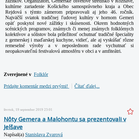
zážitkov. Organizátori, Gemerské osvetové stredisko v Rožňave,
kultúrne zariadenie Košického samosprávneho kraja a Obec
Rejdová s týmto zámerom pripravovali aj jeho 46. ročník.
Najväčší sviatok tradičnej ľudovej kultúry v hornom Gemeri
opäť poskytol nové zážitky i skúsenosti. Okrem hodnotných
scénických programov, známych či menej známych folklórnych
kolektívov a sólistov bola príležitosť ochutnať tradičné špeciality
z gemerskej i maďarskej kuchyne, vidieť, ale aj vyskúšať rôzne
remeselné výroby a v neposlednom rade vychutnať si
neopakovateľnú festivalovú atmosféru v obci a v amfiteátri.
Zverejnené v
Folklór
Pridajte komentár medzi prvými!
Čítať ďalej...
štvrtok, 19 september 2019 23:01
Nôty Gemera a Malohontu sa prezentovali v
Jelšave
Napísal(a)
Stanislava Zvarová