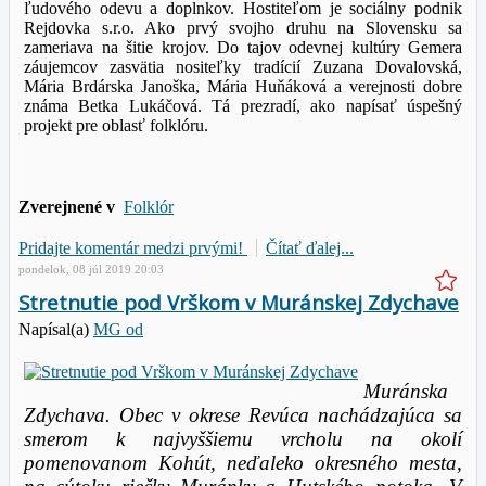
ľudového odevu a doplnkov. Hostiteľom je sociálny podnik
Rejdovka s.r.o. Ako
prvý svojho druhu na Slovensku sa
zameriava na šitie krojov. Do tajov odevnej kultúry Gemera
záujemcov zasvätia nositeľky tradícií Zuzana Dovalovská,
Mária Brdárska Janoška, Mária Huňáková
a verejnosti dobre
známa Betka Lukáčová. Tá prezradí, ako napísať úspešný
projekt pre oblasť folklóru.
Zverejnené v
Folklór
Pridajte komentár medzi prvými!
Čítať ďalej...
pondelok, 08 júl 2019 20:03
Stretnutie pod Vrškom v Muránskej Zdychave
Napísal(a)
MG od
Muránska
Zdychava. Obec v okrese Revúca nachádzajúca sa
smerom k najvyššiemu vrcholu na okolí
pomenovanom Kohút, neďaleko okresného mesta,