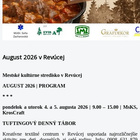
August 2026 v Revúcej
Mestské kultúrne stredisko v Revúcej
AUGUST 2026 | PROGRAM
* * *
pondelok a utorok 4. a 5. augusta 2026 | 9.00 – 15.00 | MsKS,
KrosCraft
TUFTINGOVÝ DENNÝ TÁBOR
Kreatívne textilné centrum v Revúcej usporiada najrozličnejšie
aktivity pre deti, dospelých aj celé rodiny. Info: 0908 631 879