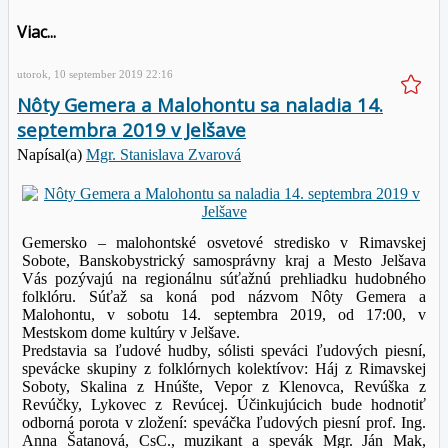
Viac...
utorok, 10 september 2019 22:16
Nôty Gemera a Malohontu sa naladia 14.
septembra 2019 v Jelšave
Napísal(a)
Mgr. Stanislava Zvarová
Gemersko – malohontské osvetové stredisko v Rimavskej
Sobote, Banskobystrický samosprávny kraj a Mesto Jelšava
Vás pozývajú na regionálnu súťažnú prehliadku hudobného
folklóru. Súťaž sa koná pod názvom Nôty Gemera a
Malohontu, v sobotu 14. septembra 2019, od 17:00, v
Mestskom dome kultúry v Jelšave.
Predstavia sa ľudové hudby, sólisti speváci ľudových piesní,
spevácke skupiny z folklórnych kolektívov: Háj z Rimavskej
Soboty, Skalina z Hnúšte, Vepor z Klenovca, Revúška z
Revúčky, Lykovec z Revúcej. Účinkujúcich bude hodnotiť
odborná porota v zložení: speváčka ľudových piesní prof. Ing.
Anna Šatanová, CsC., muzikant a spevák Mgr. Ján Mak,