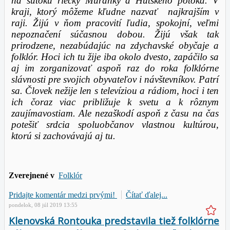
na sútoku riečky
Muránky
a
Hutského
potoka. V
kraji, ktorý môžeme kľudne nazvať najkrajším v
raji. Žijú v ňom pracovití ľudia, spokojní, veľmi
nepoznačení súčasnou dobou. Žijú však tak
prirodzene, nezabúdajúc na z
dychavské
obyčaje a
folklór. Hoci ich tu žije iba okolo dvesto, zapáčilo sa
aj im zorganizovať aspoň raz do roka folklórne
slávnosti pre svojich obyvateľov i návštevníkov. Patrí
sa. Človek nežije len s televíziou a rádiom, hoci i ten
ich čoraz viac približuje k svetu a k rôznym
zaujímavostiam. Ale nezaškodí aspoň z času na čas
potešiť srdcia spoluobčanov vlastnou kultúrou,
ktorú si zachovávajú aj tu.
Zverejnené v
Folklór
Pridajte komentár medzi prvými!
Čítať ďalej...
pondelok, 08 júl 2019 13:55
Klenovská Rontouka predstavila tiež folklórne