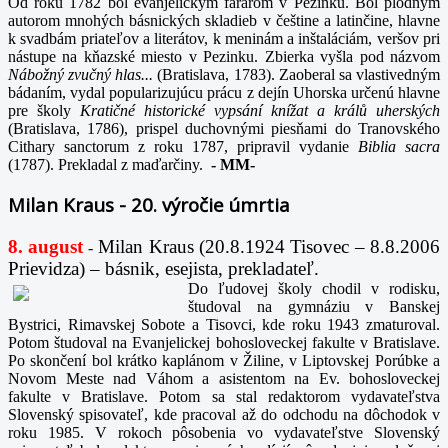
Od roku 1782 bol evanjelickým farárom v Pezinku. Bol plodným
autorom mnohých básnických skladieb v češtine a latinčine, hlavne
k svadbám priateľov a literátov, k meninám a inštaláciám, veršov pri
nástupe na kňazské miesto v Pezinku. Zbierka vyšla pod názvom
Nábožný zvučný hlas...
(Bratislava, 1783). Zaoberal sa vlastivedným
bádaním, vydal popularizujúcu prácu z dejín Uhorska určenú hlavne
pre školy
Kratičné historické vypsání knížat a králů uherských
(Bratislava, 1786), prispel duchovnými piesňami do Tranovského
Cithary sanctorum z roku 1787, pripravil vydanie
Biblia sacra
(1787). Prekladal z maďarčiny.
-
MM-
Milan Kraus - 20. výročie úmrtia
8. august
Milan Kraus (20.8.1924 Tisovec – 8.8.2006
-
Prievidza) – básnik, esejista, prekladateľ.
Do ľudovej školy chodil v rodisku,
študoval na gymnáziu v Banskej
Bystrici, Rimavskej Sobote a Tisovci, kde roku 1943 zmaturoval.
Potom študoval na Evanjelickej bohosloveckej fakulte v Bratislave.
Po skončení bol krátko kaplánom v Žiline, v Liptovskej Porúbke a
Novom Meste nad Váhom a asistentom na Ev. bohosloveckej
fakulte v Bratislave. Potom sa stal redaktorom vydavateľstva
Slovenský spisovateľ, kde pracoval až do odchodu na dôchodok v
roku 1985. V rokoch pôsobenia vo vydavateľstve Slovenský