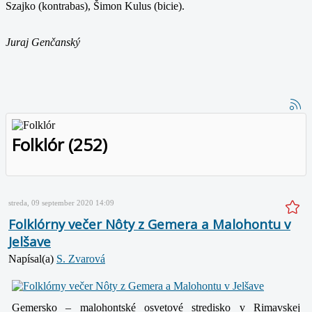
Szajko (kontrabas), Šimon Kulus (bicie).
Juraj Genčanský
Folklór (252)
streda, 09 september 2020 14:09
Folklórny večer Nôty z Gemera a Malohontu v
Jelšave
Napísal(a)
S. Zvarová
Gemersko – malohontské osvetové stredisko v Rimavskej