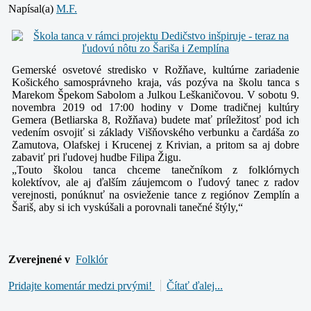
Napísal(a)
M.F.
Gemerské osvetové stredisko v Rožňave, kultúrne zariadenie
Košického samosprávneho kraja, vás pozýva na školu tanca s
Marekom Špekom Sabolom a Julkou Leškaničovou. V sobotu 9.
novembra 2019 od 17:00 hodiny v Dome tradičnej kultúry
Gemera (Betliarska 8, Rožňava) budete mať príležitosť pod ich
vedením osvojiť si základy Višňovského verbunku a čardáša zo
Zamutova, Olafskej i Krucenej z Krivian, a pritom sa aj dobre
zabaviť pri ľudovej hudbe Filipa Žigu.
„Touto školou tanca chceme tanečníkom z folklórnych
kolektívov, ale aj ďalším záujemcom o ľudový tanec z radov
verejnosti, ponúknuť na osvieženie tance z regiónov Zemplín a
Šariš, aby si ich vyskúšali a porovnali tanečné štýly,“
Zverejnené v
Folklór
Pridajte komentár medzi prvými!
Čítať ďalej...