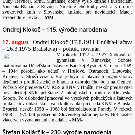
Lúky, Revúcej, Sirku, Muránskej doliny vyšlo knižne s ilustráciami
Vincenta Blanára z Revúcej. Niektoré jeho knihy vyšli aj vo forme
zvukových kníh v Slovenskej knižnici pre nevidiacich Mateja
Hrebendu v Levoči.
-
MM-
Ondrej Klokoč – 115. výročie narodenia
17. august
Ondrej Klokoč (17.8.1911 Hnúšťa-Hačava
-
– 26.3.1975 Bratislava) – politik, novinár.
V rokoch 1922 – 1927 študoval na
gymnáziu v Rimavskej Sobote,
maturoval na Učiteľskom ústave v Banskej Bystrici. V rokoch 1929
– 1944 pôsobil ako učiteľ v Hrušove, Ostranoch, Liptovskej
Kokave, v Striežovciach. Bol jedným z hlavných organizátorov
ilegálneho protifašistického hnutia a ozbrojeného boja na Gemeri.
Počas SNP predseda OV KSS a RNV v Hnúšti, neskôr predstaviteľ
povstaleckej SNR pri štábe 2. ukrajinského frontu v Rimavskej
Sobote. Po oslobodení pracoval vo vysokých politických a štátnych
funkciách v oblasti školstva a kultúry ako predseda KNV v Banskej
Bystrici, neskôr 1958 – 1968 bol šéfredaktorom Pravdy. V rokoch
1968 – 1975 bol predsedom Slovenskej národnej rady. Bol nositeľ
viacerých vyznamenaní a medailí.
-
MM-
Štefan Kollárčik – 230. výročie narodenia