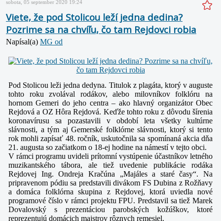
sobota, 05 september 2020 19:24
Viete, že pod Stolicou leží jedna dedina?
Pozrime sa na chvíľu, čo tam Rejdovci robia
Napísal(a)
MG od
Pod Stolicou leži jedna dedyna. Titulok z plagáta, ktorý v auguste
tohto roku zvolával rodákov, alebo milovníkov folklóru na
hornom Gemeri do jeho centra – ako hlavný organizátor Obec
Rejdová a OZ Hôra Rejdová. Keďže tohto roku z dôvodu šírenia
koronavírusu sa pozastavili v období leta všetky kultúrne
slávnosti, a tým aj Gemerské folklórne slávnosti, ktorý si tento
rok mohli zapísať 48. ročník, uskutočnila sa spomínaná akcia dňa
21. augusta so začiatkom o 18-ej hodine na námestí v tejto obci.
V rámci programu uvideli prítomní vystúpenie účastníkov letného
muzikantského tábora, ale tiež uvedenie publikácie rodáka
Rejdovej Ing. Ondreja Kračúna „Majáles a staré časy“. Na
pripravenom pódiu sa predstavili divákom FS Dubina z Rožňavy
a domáca folklórna skupina z Rejdovej, ktorá uviedla nové
programové číslo v rámci projektu FPU. Predstavil sa tiež Marek
Dovalovský s prezentáciou parobských kožúškov, ktoré
reprezentujú domácich majstrov rôznych remesiel.