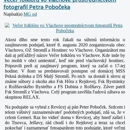
fotografií Petra Pobočeka
Napísal(a)
MG od
Akosi dlho sme tento rok čakali na súhrnú informáciu o
zaujímavom podujatí, ktoré 8. augusta 2020 zorganizovala obec
Vlachovo, OZ Stromíš a Hostinec vo Vlachove. Organizátori mu
dali aj príťažlivý názov Večer folklóru vo Vlachove. Kde inde by
ho mohli v obci umiestniť, keď nie pred vlachovský hostinec.
Pripravili preň aj zaujímavý program, ktorý sa začal o 17-tej
hodine. V ňom sa predstavovali postupne od domácej MSS
Pekná dolinka a DS Malý Stromíš. Po nich sa dostali k slovu aj
známe súbory z okolia ako Fsk Hôra z Rejdovej, Fsk Bystränky
z Rožňavského Bystrého a FS Dubina z Rožňavy. Záver patril
Fsk Stromíš z Vlachova. Celý program zavŕšila ľudová zábava so
skupinou RELAX.
Na podujatie sa vybral z Revúcej aj pán Peter Poboček. Srdcom i
telom vášnivý zaznamenávateľ podobných podujatí, zdá sa, že v
celom Gemeri. Raz ho vidieť doma v Revúcej, aby hneď zašiel i
do Tisovca, Jelšavy, rád chodí i do Rejdovej a teraz sa chcel
pokochať i zaznamenať fotoaparátom toto podujatie, ktoré veľmi