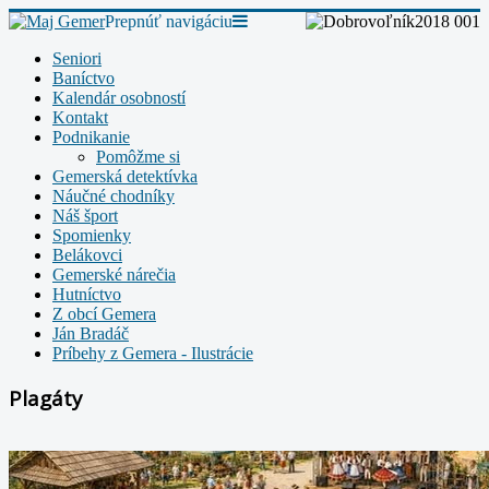
Prepnúť navigáciu
Seniori
Baníctvo
Kalendár osobností
Kontakt
Podnikanie
Pomôžme si
Gemerská detektívka
Náučné chodníky
Náš šport
Spomienky
Belákovci
Gemerské nárečia
Hutníctvo
Z obcí Gemera
Ján Bradáč
Príbehy z Gemera - Ilustrácie
Plagáty