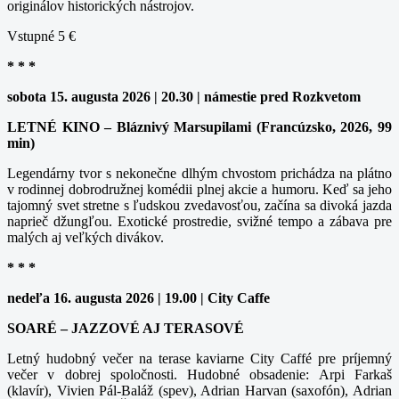
originálov historických nástrojov.
Vstupné 5 €
* * *
sobota 15. augusta 2026 | 20.30 | námestie pred Rozkvetom
LETNÉ KINO – Bláznivý Marsupilami (Francúzsko, 2026, 99
min)
Legendárny tvor s nekonečne dlhým chvostom prichádza na plátno
v rodinnej dobrodružnej komédii plnej akcie a humoru. Keď sa jeho
tajomný svet stretne s ľudskou zvedavosťou, začína sa divoká jazda
naprieč džungľou. Exotické prostredie, svižné tempo a zábava pre
malých aj veľkých divákov.
* * *
nedeľa 16. augusta 2026 | 19.00 | City Caffe
SOARÉ – JAZZOVÉ AJ TERASOVÉ
Letný hudobný večer na terase kaviarne City Caffé pre príjemný
večer v dobrej spoločnosti. Hudobné obsadenie: Arpi Farkaš
(klavír), Vivien Pál-Baláž (spev), Adrian Harvan (saxofón), Adrian