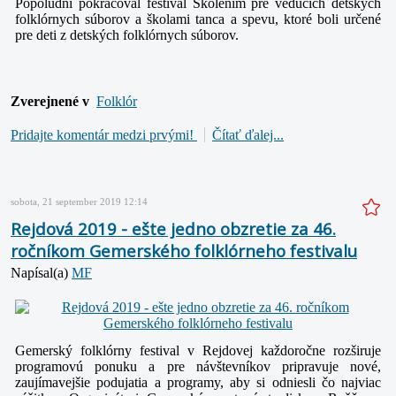
Popoludní pokračoval festival Školením pre vedúcich detských
folklórnych súborov a školami tanca a spevu, ktoré boli určené
pre deti z detských folklórnych súborov.
Zverejnené v
Folklór
Pridajte komentár medzi prvými!
Čítať ďalej...
sobota, 21 september 2019 12:14
Rejdová 2019 - ešte jedno obzretie za 46.
ročníkom Gemerského folklórneho festivalu
Napísal(a)
MF
Gemerský folklórny festival v Rejdovej každoročne rozširuje
programovú ponuku a pre návštevníkov pripravuje nové,
zaujímavejšie podujatia a programy, aby si odniesli čo najviac