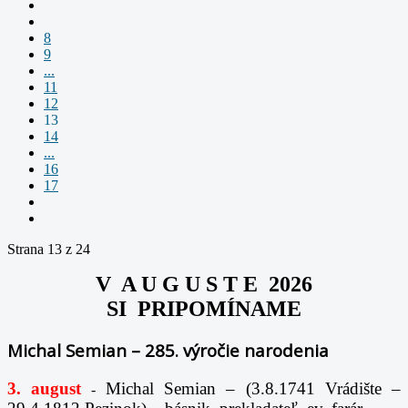
8
9
...
11
12
13
14
...
16
17
Strana 13 z 24
V A U G U S T E 2026
SI PRIPOMÍNAME
Michal Semian – 285. výročie narodenia
3. august
Michal Semian – (3.8.1741 Vrádište –
-