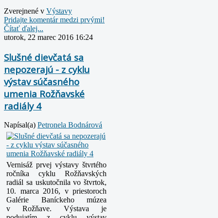
Zverejnené v
Výstavy
Pridajte komentár medzi prvými!
Čítať ďalej...
utorok, 22 marec 2016 16:24
Slušné dievčatá sa
nepozerajú - z cyklu
výstav súčasného
umenia Rožňavské
radiály 4
Napísal(a)
Petronela Bodnárová
Vernisáž prvej výstavy štvrtého
ročníka cyklu Rožňavských
radiál sa uskutočnila vo štvrtok,
10. marca 2016, v priestoroch
Galérie Baníckeho múzea
v Rožňave. Výstava je
podujatím
z cyklu výstav