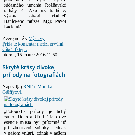
súčasného umenia Rožňavské
radiály 4. Ako už tradične,
výstavu otvoril riaditeľ
Baníckeho múzea Mgr. Pavol
Lackanič.
Zverejnené v
Výstavy
Pridajte komentár medzi prvými!
Čítať ďalej...
utorok, 15 marec 2016 11:50
Skryté krásy divokej
prírody na fotografiách
Napísal(a)
RNDr. Monika
Gálffyová
„Fotografia prírody je tichý
žáner. Ticho a kľud. Tieto dve
esencie musia byť prítomné už
pri zhotovení snímky, jednak
v našom vnútri, jednak v našom