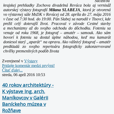
Súčasťou
krajskej prehliadky Zochova divadelná Revúca bola aj vernisáž
autorskej výstavy fotografií
Milana SLABEJA
, ktorá je otvorená
vo výstavnej sále MsDK v Revúcej od 28. apríla do 27. mája 2016
v čase od 7:30 hod. do 19:00.
Pán Slabej sa narodil v Tisovci, kde
prežil celý doterajší život. Pracoval v závode Cestné stavby
a mechanizmy až do svojho odchodu do dôchodku.
Foteniu sa
venuje od roku 1968, je fotograf – amatér – samouk. Ako sám
hovorí k foteniu sa dostal úplne náhodou, keď mu kamarát
doniesol starý „aparát“ na opravu.
Ako vášnivý fotograf – amatér
predkladá zo svojho repertoáru fotograficky zakonzervované
chvíľky premenlivých podôb života
Zverejnené v
Výstavy
Pridajte komentár medzi prvými!
Čítať ďalej...
streda, 06 apríl 2016 10:53
40 rokov architektúry -
K výstave Ing. arch.
Maníkovcov v Galérii
Baníckeho múzea v
Rožňave