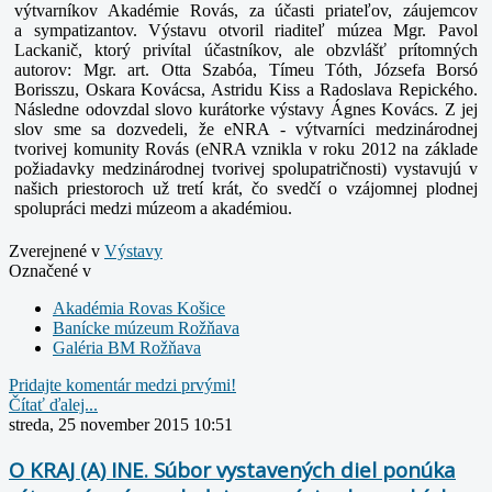
výtvarníkov Akadémie Rovás, za účasti priateľov, záujemcov
a
sympatizantov. Výstavu otvoril riaditeľ múzea Mgr. Pavol
Lackanič, ktorý privítal účastníkov, ale obzvlášť prítomných
autorov: Mgr. art. Otta Szabóa, Tímeu Tóth, Józsefa Borsó
Borisszu,
Oskara Kovácsa, Astridu Kiss a Radoslava Repického.
Následne odovzdal slovo kurátorke výstavy Ágnes Kovács. Z jej
slov sme sa dozvedeli, že eNRA - výtvarníci medzinárodnej
tvorivej komunity Rovás (eNRA vznikla v roku 2012 na základe
požiadavky medzinárodnej tvorivej spolupatričnosti) vystavujú v
našich priestoroch už tretí krát, čo svedčí o vzájomnej
plodnej
spolupráci medzi múzeom a akadémiou.
Zverejnené v
Výstavy
Označené v
Akadémia Rovas Košice
Banícke múzeum Rožňava
Galéria BM Rožňava
Pridajte komentár medzi prvými!
Čítať ďalej...
streda, 25 november 2015 10:51
O KRAJ (A) INE. Súbor vystavených diel ponúka