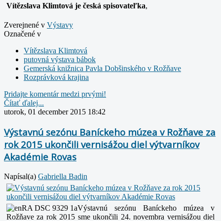
Vítězslava Klimtová je česká spisovateľka
,
Zverejnené v
Výstavy
Označené v
Vítězslava Klimtová
putovná výstava bábok
Gemerská knižnica Pavla Dobšinského v Rožňave
Rozprávková krajina
Pridajte komentár medzi prvými!
Čítať ďalej...
utorok, 01 december 2015 18:42
Výstavnú sezónu Baníckeho múzea v Rožňave za
rok 2015 ukončili vernisážou diel výtvarníkov
Akadémie Rovas
Napísal(a)
Gabriella Badin
Výstavnú sezónu Baníckeho múzea v
Rožňave za rok 2015
sme ukončili 24. novembra vernisážou diel