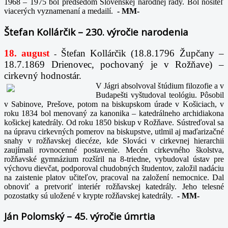
1968 – 1975 bol predsedom Slovenskej národnej rady. Bol nositeľ
viacerých vyznamenaní a medailí.
-
MM-
Štefan Kollárčik – 230. výročie narodenia
18. august
Štefan Kollárčik (18.8.1796 Župčany –
-
18.7.1869 Drienovec, pochovaný je v Rožňave) –
cirkevný hodnostár.
V Jágri absolvoval štúdium filozofie a v
Budapešti vyštudoval teológiu. Pôsobil
v Sabinove, Prešove, potom na biskupskom úrade v Košiciach, v
roku 1834 bol menovaný za kanonika – katedrálneho archidiakona
košickej katedrály. Od roku 1850 biskup v Rožňave. Sústreďoval sa
na úpravu cirkevných pomerov na biskupstve, utlmil aj maďarizačné
snahy v rožňavskej diecéze, kde Slováci v cirkevnej hierarchii
zaujímali rovnocenné postavenie. Mecén cirkevného školstva,
rožňavské gymnázium rozšíril na 8-triedne, vybudoval ústav pre
výchovu dievčat, podporoval chudobných študentov, založil nadáciu
na zaistenie platov učiteľov, pracoval na založení nemocnice. Dal
obnoviť a pretvoriť interiér rožňavskej katedrály. Jeho telesné
pozostatky sú uložené v krypte rožňavskej katedrály.
-
MM-
Ján Polomský – 45. výročie úmrtia