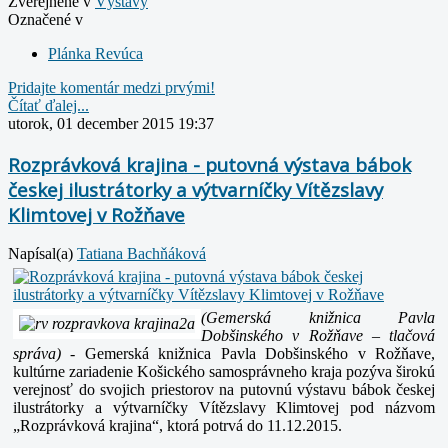
Zverejnené v
Výstavy
Označené v
Plánka Revúca
Pridajte komentár medzi prvými!
Čítať ďalej...
utorok, 01 december 2015 19:37
Rozprávková krajina - putovná výstava bábok
českej ilustrátorky a výtvarníčky Vítězslavy
Klimtovej v Rožňave
Napísal(a)
Tatiana Bachňáková
(Gemerská knižnica Pavla
Dobšinského v Rožňave – tlačová
správa)
- Gemerská knižnica Pavla Dobšinského v Rožňave,
kultúrne zariadenie Košického samosprávneho kraja pozýva širokú
verejnosť do svojich priestorov na putovnú výstavu bábok českej
ilustrátorky a výtvarníčky Vítězslavy Klimtovej pod názvom
„Rozprávková krajina“, ktorá potrvá do 11.12.2015.