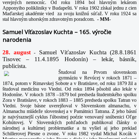
verejných nemocníc. Od roku 1894 bol hlavným lekárom
Apponyiho polikliniky v Budapešti. V roku 1902 získal jednu z cien
Maďarskej akadémie vied za svoju knižnú súťaž. V roku 1924 sa
stal hlavným uhorským zdravotným poradcom.
-
MM-
Samuel Víťazoslav Kuchta – 165. výročie
narodenia
28. august
Samuel Víťazoslav Kuchta (28.8.1861
-
Tisovec – 11.4.1895 Hodonín) – lekár, básnik,
publicista.
Študoval na Prvom slovenskom
gymnáziu v Revúcej v rokoch 1871 –
1874, potom v Rimavskej Sobote a v Bratislave, od roku 1879 žil a
študoval medicínu vo Viedni. Od roku 1894 pôsobil ako lekár v
Hodoníne. V rokoch 1878 –1879 bol predseda študentského spolku
Zora v Bratislave, v rokoch 1883 – 1885 predseda spolku Tatran vo
Viedni. Svoje básne uverejňoval v Slovenskom almanachu, v
Almanachu mládeže slovenskej a v Pamätnici Tatrana. Z jeho básní
je najvýraznejší cyklus ľúbostnej poézie venovaný snúbenici Oľge
Kohútovej. V Slovenských pohľadoch publikoval články o
národnej a kultúrnej problematike a tu vyšiel aj jeho preklad
Schillerovej Piesne o zvone. V roku 1982 vydal Michal Kocák v