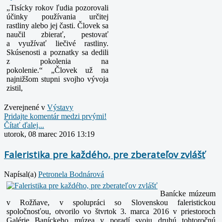
„Tisícky rokov ľudia pozorovali
účinky používania určitej
rastliny alebo jej časti. Človek sa
naučil zbierať, pestovať
a využívať liečivé rastliny.
Skúsenosti a poznatky sa dedili
z pokolenia na
pokolenie.“
„Človek už na
najnižšom stupni svojho vývoja
zistil,
Zverejnené v
Výstavy
Pridajte komentár medzi prvými!
Čítať ďalej...
utorok, 08 marec 2016 13:19
Faleristika pre každého, pre zberateľov zvlášť
Napísal(a)
Petronela Bodnárová
Banícke múzeum
v Rožňave, v spolupráci so Slovenskou faleristickou
spoločnosťou, otvorilo vo štvrtok 3. marca 2016 v priestoroch
Galérie Baníckeho múzea v poradí svoju druhú
tohtoročnú