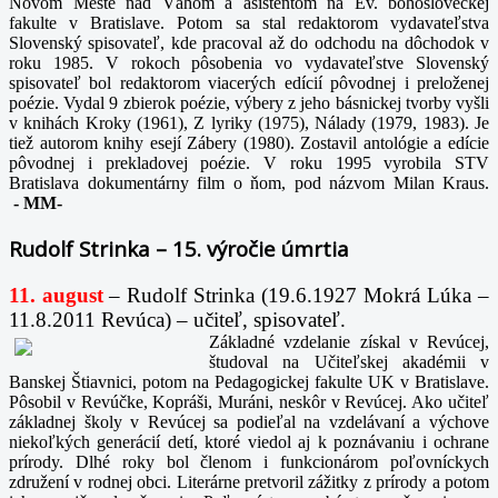
Novom Meste nad Váhom a asistentom na Ev. bohosloveckej
fakulte v Bratislave. Potom sa stal redaktorom vydavateľstva
Slovenský spisovateľ, kde pracoval až do odchodu na dôchodok v
roku 1985. V rokoch pôsobenia vo vydavateľstve Slovenský
spisovateľ bol redaktorom viacerých edícií pôvodnej i preloženej
poézie. Vydal 9 zbierok poézie, výbery z jeho básnickej tvorby vyšli
v knihách Kroky (1961), Z lyriky (1975), Nálady (1979, 1983). Je
tiež autorom knihy esejí Zábery (1980). Zostavil antológie a edície
pôvodnej i prekladovej poézie. V roku 1995 vyrobila STV
Bratislava dokumentárny film o ňom, pod názvom Milan Kraus.
-
MM-
Rudolf Strinka – 15. výročie úmrtia
11. august
– Rudolf Strinka (19.6.1927 Mokrá Lúka –
11.8.2011 Revúca) – učiteľ, spisovateľ.
Základné vzdelanie získal v Revúcej,
študoval na Učiteľskej akadémii v
Banskej Štiavnici, potom na Pedagogickej fakulte UK v Bratislave.
Pôsobil v Revúčke, Kopráši, Muráni, neskôr v Revúcej. Ako učiteľ
základnej školy v Revúcej sa podieľal na vzdelávaní a výchove
niekoľkých generácií detí, ktoré viedol aj k poznávaniu i ochrane
prírody. Dlhé roky bol členom i funkcionárom poľovníckych
združení v rodnej obci. Literárne pretvoril zážitky z prírody a potom