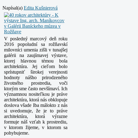
Napísal(a)
Edita Kušnierová
V posledný marcový deň roku
2016 popoludní sa rožňavskí
milovníci umenia zišli v tunajšej
galérii na zaujímavej výstave,
ktorej hlavnou témou bola
architektúra. Jej cieľom bolo
sprístupniť širokej verejnosti
hodnoty nášho prirodzeného
životného prostredia, voči
ktorým sme často nevšímaví. Ich
významnou nositeľkou je práve
architektúra, ktorá nás obklopuje
doslova všade Iba málokto z nás
si uvedomuje, že je to práve
architektúra, ktorá výrazne
formuje náš vzťah k prostrediu,
v ktorom žijeme, v ktorom sa
pohybujeme.