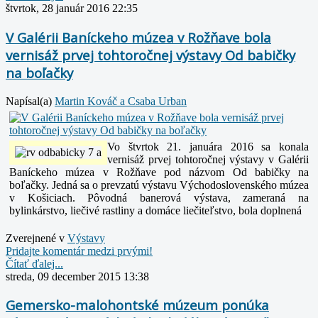
štvrtok, 28 január 2016 22:35
V Galérii Baníckeho múzea v Rožňave bola
vernisáž prvej tohtoročnej výstavy Od babičky
na boľačky
Napísal(a)
Martin Kováč a Csaba Urban
Vo štvrtok 21. januára 2016 sa konala
vernisáž prvej tohtoročnej výstavy v Galérii
Baníckeho múzea v Rožňave pod názvom Od babičky na
boľačky. Jedná sa o prevzatú výstavu Východoslovenského múzea
v Košiciach. Pôvodná banerová výstava, zameraná na
bylinkárstvo, liečivé rastliny a domáce liečiteľstvo, bola doplnená
Zverejnené v
Výstavy
Pridajte komentár medzi prvými!
Čítať ďalej...
streda, 09 december 2015 13:38
Gemersko-malohontské múzeum ponúka