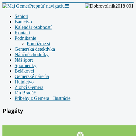
Prepnúť navigáciu
Seniori
Baníctvo
Kalendár osobností
Kontakt
Podnikanie
Pomôžme si
Gemerská detektívka
Náučné chodníky
Náš šport
Spomienky
Belákovci
Gemerské nárečia
Hutníctvo
Z obcí Gemera
Ján Bradáč
Príbehy z Gemera - Ilustrácie
Plagáty