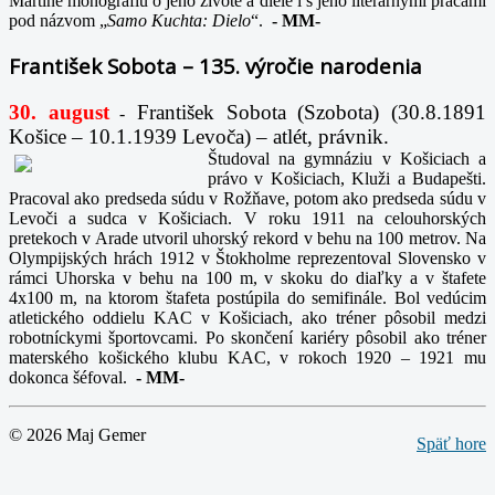
Martine monografiu o jeho živote a diele i s jeho literárnymi prácami
pod názvom „
Samo Kuchta: Dielo
“.
-
MM-
František Sobota – 135. výročie narodenia
30. august
František Sobota (Szobota) (30.8.1891
-
Košice – 10.1.1939 Levoča) – atlét, právnik.
Študoval na gymnáziu v Košiciach a
právo v Košiciach, Kluži a Budapešti.
Pracoval ako predseda súdu v Rožňave, potom ako predseda súdu v
Levoči a sudca v Košiciach. V roku 1911 na celouhorských
pretekoch v Arade utvoril uhorský rekord v behu na 100 metrov. Na
Olympijských hrách 1912 v Štokholme reprezentoval Slovensko v
rámci Uhorska v behu na 100 m, v skoku do diaľky a v štafete
4x100 m, na ktorom štafeta postúpila do semifinále. Bol vedúcim
atletického oddielu KAC v Košiciach, ako tréner pôsobil medzi
robotníckymi športovcami. Po skončení kariéry pôsobil ako tréner
materského košického klubu KAC, v rokoch 1920 – 1921 mu
dokonca šéfoval.
-
MM-
© 2026 Maj Gemer
Späť hore