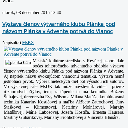
Viac...
utorok, 08 december 2015 13:40
Výstava členov výtvarného klubu Plánka pod
názvom Plánka v Advente potrvá do Vianoc
Napísal(a)
MsKS
Mestské kultúrne stredisko v Revúcej usporiadalo
počas tohtoročného adventného obdobia výstavu
členov výtvarného klubu Plánka pod názvom Plánka v Advente.
Aj napriek názvu evokujúcom vianočnú tematiku, výstava nemá
jednotiaci prvok. Výber umeleckých diel bol výsadou ich autorov.
Vo výstavnej sále MsDK tak môže návštevník vidieť prierez
rôznorodých štýlov, tém; zastúpenie tu má keramika Boženy
Šuhajovej, drevorezba Evy Wilson a Milana Matúša, kombinovaná
technika Kataríny Kostičovej a maľba Alžbety Zatrochovej, Jany
Staškovej – Klimentovej, Kataríny Molnárovej, Margity
Matúšovej, Márie Labošovej, Jozefa Kostiča, Ernesta Hausera,
Martiny Guliarikovej, Mariany Fröhlichovej a Vincenta Blanára.