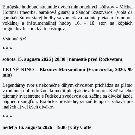
Európske hudobné stretnutie dvoch mimoriadnych sólistov – Michal
Hottmar (theorba, baroková gitara) a Sándor Szaszvárosi (viola da
gamba). Súbor starej hudby sa zameriava na interpretáciu komornej
vokálnej a inštrumentálnej hudby 16. – 18. stor. na kópiách
originálov historických nástrojov.
Vstupné 5 €
* * *
sobota 15. augusta 2026 | 20.30 | námestie pred Rozkvetom
LETNÉ KINO – Bláznivý Marsupilami (Francúzsko, 2026, 99
min)
Legendárny tvor s nekonečne dlhým chvostom prichádza na plátno
v rodinnej dobrodružnej komédii plnej akcie a humoru. Keď sa jeho
tajomný svet stretne s ľudskou zvedavosťou, začína sa divoká jazda
naprieč džungľou. Exotické prostredie, svižné tempo a zábava pre
malých aj veľkých divákov.
* * *
nedeľa 16. augusta 2026 | 19.00 | City Caffe