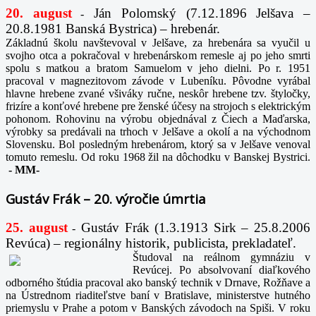
20. august
Ján Polomský (7.12.1896 Jelšava –
-
20.8.1981 Banská Bystrica) – hrebenár.
Základnú školu navštevoval v Jelšave, za hrebenára sa vyučil u
svojho otca a pokračoval v hrebenárskom remesle aj po jeho smrti
spolu s matkou a bratom Samuelom v jeho dielni. Po r. 1951
pracoval v magnezitovom závode v Lubeníku. Pôvodne vyrábal
hlavne hrebene zvané všiváky ručne, neskôr hrebene tzv. štyločky,
frizíre a konťové hrebene pre ženské účesy na strojoch s elektrickým
pohonom. Rohovinu na výrobu objednával z Čiech a Maďarska,
výrobky sa predávali na trhoch v Jelšave a okolí a na východnom
Slovensku. Bol posledným hrebenárom, ktorý sa v Jelšave venoval
tomuto remeslu. Od roku 1968 žil na dôchodku v Banskej Bystrici.
-
MM-
Gustáv Frák – 20. výročie úmrtia
25. august
Gustáv Frák
(1.3.1913 Sirk – 25.8.2006
-
Revúca) – regionálny historik, publicista, prekladateľ.
Študoval na reálnom gymnáziu v
Revúcej. Po absolvovaní diaľkového
odborného štúdia pracoval ako banský technik v Drnave, Rožňave a
na Ústrednom riaditeľstve baní v Bratislave, ministerstve hutného
priemyslu v Prahe a potom v Banských závodoch na Spiši. V roku