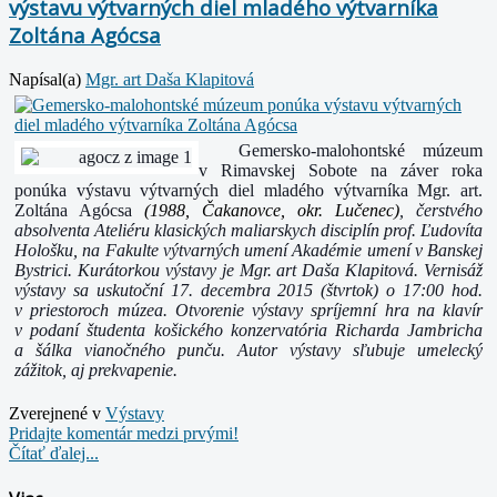
výstavu výtvarných diel mladého výtvarníka
Zoltána Agócsa
Napísal(a)
Mgr. art Daša Klapitová
Gemersko-malohontské múzeum
v Rimavskej Sobote na záver roka
ponúka výstavu výtvarných diel mladého výtvarníka Mgr. art.
Zoltána Agócsa
(1988, Čakanovce, okr. Lučenec)
, čerstvého
absolventa Ateliéru klasických maliarskych disciplín prof. Ľudovíta
Hološku, na Fakulte výtvarných umení Akadémie umení v Banskej
Bystrici. Kurátorkou výstavy je Mgr. art Daša Klapitová. Vernisáž
výstavy sa uskutoční 17. decembra 2015 (štvrtok) o 17:00 hod.
v priestoroch múzea. Otvorenie výstavy spríjemní hra na klavír
v podaní študenta košického konzervatória Richarda Jambricha
a šálka vianočného punču. Autor výstavy sľubuje umelecký
zážitok, aj prekvapenie.
Zverejnené v
Výstavy
Pridajte komentár medzi prvými!
Čítať ďalej...