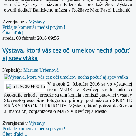
vernisáž výstavy s názvom Faleristika pre každého. Výstavu
otvoril riaditeľ Baníckeho múzea v Rožňave Mgr. Pavol Lackanič;
Zverejnené v
Výstavy
Pridajte komentár medzi prvými!
Čítať ďalej...
streda, 03 február 2016 09:56
Výstava, ktorá vás cez oči umelcov nechá počuť
aj spev vtáka
Napísal(a)
Martina Urbanová
V utorok 2. februára 2016 sa vo výstavnej
sieni MsDK v Revúcej stretli nadšenci
fotografie prírody, pretože sa tam konala vernisáž putovnej výstavy
Slovenskej asociácie fotografov prírody, pod názvom SKRYTÉ
KRÁSY DIVOKEJ PRÍRODY. Výstavu, ktorá potrvá do štvrtka
3. marca t.r., zorganizovalo MsKS v Revúcej a Mesto
Zverejnené v
Výstavy
Pridajte komentár medzi prvými!
Čítať ďalej...