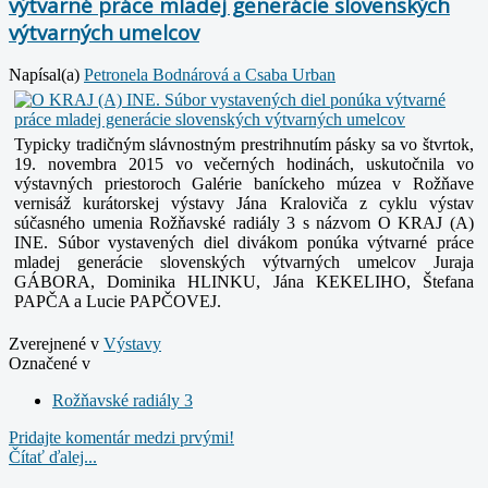
výtvarné práce mladej generácie slovenských
výtvarných umelcov
Napísal(a)
Petronela Bodnárová a Csaba Urban
Typicky tradičným slávnostným prestrihnutím pásky sa vo štvrtok,
19. novembra 2015 vo večerných hodinách, uskutočnila vo
výstavných priestoroch Galérie baníckeho múzea v Rožňave
vernisáž kurátorskej výstavy Jána Kraloviča z cyklu výstav
súčasného umenia Rožňavské radiály 3 s názvom O KRAJ (A)
INE. Súbor vystavených diel divákom ponúka výtvarné práce
mladej generácie slovenských výtvarných umelcov Juraja
GÁBORA, Dominika HLINKU, Jána KEKELIHO, Štefana
PAPČA a Lucie PAPČOVEJ.
Zverejnené v
Výstavy
Označené v
Rožňavské radiály 3
Pridajte komentár medzi prvými!
Čítať ďalej...