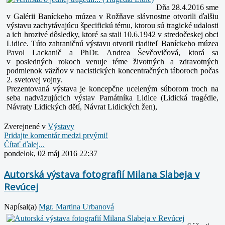
Dňa 28.4.2016 sme
v Galérii Baníckeho múzea v Rožňave slávnostne otvorili ďalšiu
výstavu zachytávajúcu špecifickú tému, ktorou sú tragické udalosti
a ich hrozivé dôsledky, ktoré sa stali
10.6.1942 v stredočeskej obci
Lidice. Túto zahraničnú výstavu otvoril riaditeľ Baníckeho múzea
Pavol Lackanič a PhDr. Andrea Ševčovičová, ktorá sa
v posledných rokoch venuje téme životných
a zdravotných
podmienok väzňov v nacistických koncentračných táboroch počas
2. svetovej vojny.
Prezentovaná výstava je koncepčne uceleným súborom troch na
seba nadväzujúcich výstav Památníka Lidice (Lidická tragédie,
Návraty Lidických dětí, Návrat Lidických žen),
Zverejnené v
Výstavy
Pridajte komentár medzi prvými!
Čítať ďalej...
pondelok, 02 máj 2016 22:37
Autorská výstava fotografií Milana Slabeja v
Revúcej
Napísal(a)
Mgr. Martina Urbanová