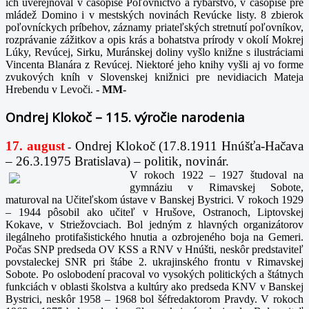
ich uverejňoval v časopise Poľovníctvo a rybárstvo, v časopise pre
mládež Domino i v mestských novinách Revúcke listy. 8 zbierok
poľovníckych príbehov, záznamy priateľských stretnutí poľovníkov,
rozprávanie zážitkov a opis krás a bohatstva prírody v okolí Mokrej
Lúky, Revúcej, Sirku, Muránskej doliny vyšlo knižne s ilustráciami
Vincenta Blanára z Revúcej. Niektoré jeho knihy vyšli aj vo forme
zvukových kníh v Slovenskej knižnici pre nevidiacich Mateja
Hrebendu v Levoči.
-
MM-
Ondrej Klokoč – 115. výročie narodenia
17. august
Ondrej Klokoč (17.8.1911 Hnúšťa-Hačava
-
– 26.3.1975 Bratislava) – politik, novinár.
V rokoch 1922 – 1927 študoval na
gymnáziu v Rimavskej Sobote,
maturoval na Učiteľskom ústave v Banskej Bystrici. V rokoch 1929
– 1944 pôsobil ako učiteľ v Hrušove, Ostranoch, Liptovskej
Kokave, v Striežovciach. Bol jedným z hlavných organizátorov
ilegálneho protifašistického hnutia a ozbrojeného boja na Gemeri.
Počas SNP predseda OV KSS a RNV v Hnúšti, neskôr predstaviteľ
povstaleckej SNR pri štábe 2. ukrajinského frontu v Rimavskej
Sobote. Po oslobodení pracoval vo vysokých politických a štátnych
funkciách v oblasti školstva a kultúry ako predseda KNV v Banskej
Bystrici, neskôr 1958 – 1968 bol šéfredaktorom Pravdy. V rokoch