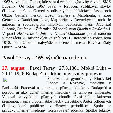
1962 sa vrátil na Gemer, kde sa stal vedúcim výstavby závodu SMZ
Lubeník. Od roku 1967 býval v Revúcej. Publikoval stovky
článkov a prác o Gemeri v odborných publikáciách, časopisoch
Obzor Gemera, neskôr Obzor Gemera a Malohontu, v Zore
Gemera, v Baníckom slove, Magnezite, v Revúckych listoch. Je
autorom a spoluautorom mnohých publikácií, napr
. Magnezit
Lubeník, Baníctvo v Železníku, Záhadný zvon Quirin v Revúcej
a i.
V práci
Historické knižnice v Gemeri-Malohonte
podal náročnú
sumarizáciu 70 historických knižníc od 16. storočia do konca roka
1918. Je držiteľom najvyššieho ocenenia mesta Revúca Zlatý
Quirin.
-
MM-
Pavol Terray – 165. výročie narodenia
27. august
Pavol Terray
(27.8.1861 Mokrá Lúka –
-
20.11.1926 Budapešť) – lekár, univerzitný profesor
Študoval na gymnáziu v Rimavskej
Sobote a Rožňave, medicínu v
Budapešti. Pracoval na internej a pľúcnej klinike v Budapešti a
pôsobil aj ako učiteľ internej medicíny na tamojšej univerzite.
Venoval sa výskumu pľúcnych chorôb súvisiacich s látkovou
premenou, najmä problematike liečby diabetikov. Autor odborných
článkov, ktoré publikoval v rôznych periodikách. Spoluautor
príručky internej medicíny, zostavovateľ ročenky Spolku lekárov