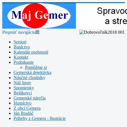
Prepnúť navigáciu
Seniori
Baníctvo
Kalendár osobností
Kontakt
Podnikanie
Pomôžme si
Gemerská detektívka
Náučné chodníky
Náš šport
Spomienky
Belákovci
Gemerské nárečia
Hutníctvo
Z obcí Gemera
Ján Bradáč
Príbehy z Gemera - Ilustrácie