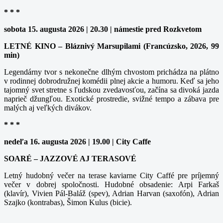
* * *
sobota 15. augusta 2026 | 20.30 | námestie pred Rozkvetom
LETNÉ KINO – Bláznivý Marsupilami (Francúzsko, 2026, 99
min)
Legendárny tvor s nekonečne dlhým chvostom prichádza na plátno
v rodinnej dobrodružnej komédii plnej akcie a humoru. Keď sa jeho
tajomný svet stretne s ľudskou zvedavosťou, začína sa divoká jazda
naprieč džungľou. Exotické prostredie, svižné tempo a zábava pre
malých aj veľkých divákov.
* * *
nedeľa 16. augusta 2026 | 19.00 | City Caffe
SOARÉ – JAZZOVÉ AJ TERASOVÉ
Letný hudobný večer na terase kaviarne City Caffé pre príjemný
večer v dobrej spoločnosti. Hudobné obsadenie: Arpi Farkaš
(klavír), Vivien Pál-Baláž (spev), Adrian Harvan (saxofón), Adrian
Szajko (kontrabas), Šimon Kulus (bicie).