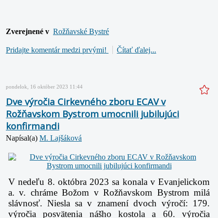
Zverejnené v
Rožňavské Bystré
Pridajte komentár medzi prvými!
Čítať ďalej...
pondelok, 16 október 2023 11:44
Dve výročia Cirkevného zboru ECAV v
Rožňavskom Bystrom umocnili jubilujúci
konfirmandi
Napísal(a)
M. Lajšáková
V nedeľu 8. októbra 2023 sa konala v Evanjelickom
a. v. chráme Božom v Rožňavskom Bystrom milá
slávnosť. Niesla sa v znamení dvoch výročí: 179.
výročia posvätenia nášho kostola a 60. výročia