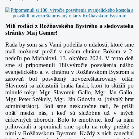
Milí rodáci z Rožňavského Bystrého a sledovatelia
stránky Maj Gemer!
Rada by som sa s Vami podelila o udalosti, ktoré sme
mali možnosť prežiť v našom chráme Božom v 2.
nedeľu po Michalovi, 13. októbra 2024. V tento deň
sme si pripomenuli 180.výročie posvätenia nášho
evanjelického a. v. chrámu v Rožňavskom Bystrom a
zároveň bol posvätený novozreštaurovaný oltár.
Slávnosti sa zúčastnili bratia farári, ktorí tu slúžili po
minulé roky:
Mgr. Slavomír Gallo, Mgr. Ján Gallo,
Mgr. Peter Székely, Mgr. Ján Gdovin st. (bývalý brat
administrátor).
Boli sme neskutočne radi, že prišli
opäť medzi nás, i keď sú služobne už v iných
cirkevných zboroch. Bolo to emotívne, keď sa nám
prihovárali a spomínali sme spolu na roky prežité s
nimi v Rožňavskom Bystrom. Každý z nich zanechal