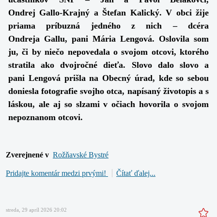
Ondrej Gallo-Krajný a Štefan Kalický. V obci žije
priama príbuzná jedného z nich – dcéra
Ondreja Gallu, pani Mária Lengová. Oslovila som
ju, či by niečo nepovedala o svojom otcovi, ktorého
stratila ako dvojročné dieťa.
Slovo dalo slovo a
pani Lengová prišla na Obecný úrad, kde so sebou
doniesla fotografie svojho otca, napísaný životopis a s
láskou, ale aj so slzami v očiach hovorila o svojom
nepoznanom otcovi.
Zverejnené v
Rožňavské Bystré
Pridajte komentár medzi prvými!
Čítať ďalej...
streda, 29 apríl 2026 20:02