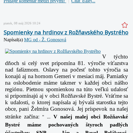
Pridajte komentár medzi prvými!
Čítať ďalej...
piatok, 08 máj 2026 10:24
Spomienky na hrdinov z Rožňavského Bystrého
Napísal(a)
MG od - Ž. Gonosová
V týchto
dňoch si celý svet pripomína 81. výročie víťazstva
nad fašizmom. Oslavy na počesť tohto výročia sa
konajú aj na hornom Gemeri v mesiaci máj. Pamiatky
na oslobodenie máme takmer v každej obci nášho
regiónu. Pietnou spomienkou na túto veľkú udalosť
si pripomínajú aj v obci Rožňavské Bystré. Vráťme sa
k udalosti, o ktorej napísala aj bývalá starostka tejto
obce, pani Želmíra Gonosová. Jej príspevok na našej
stránke začína:
V našej malej obci Rožňavské
" ...
Bystré máme pochovaných štyroch padlých
účastníkov SNP – Ján a Pavol Belákovci,