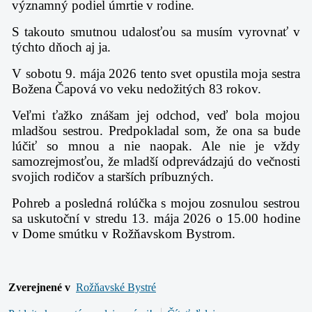
významný podiel úmrtie v rodine.
S takouto smutnou udalosťou sa musím vyrovnať v
týchto dňoch aj ja.
V sobotu 9. mája 2026 tento svet opustila moja sestra
Božena Čapová vo veku nedožitých 83 rokov.
Veľmi ťažko znášam jej odchod, veď bola mojou
mladšou sestrou. Predpokladal som, že ona sa bude
lúčiť so mnou a nie naopak. Ale nie je vždy
samozrejmosťou, že mladší odprevádzajú do večnosti
svojich rodičov a starších príbuzných.
Pohreb a posledná rolúčka s mojou zosnulou sestrou
sa uskutoční v stredu 13. mája 2026 o 15.00 hodine
v Dome smútku v Rožňavskom Bystrom.
Zverejnené v
Rožňavské Bystré