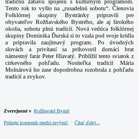
tradičnú zábavu spojenú s kultúrnym programom.
Tento rok to vyšlo na „rusadelnú sobotu“. Členovia
Folklórnej skupiny Bystränky pripravili pre
obyvateľov Rožňavského Bystrého, ale aj širokého
okolia, sobotu plnú tradícií. Nová vedúca folklórnej
skupiny Dominika Ďurská si to vzala pod svoje krídla
a pripravila zaujímavý program. Po úvodných
slovách a privítaní sa prihovoril domáci brat
námestný farár Peter Hlavatý. Priblížil tento sviatok z
cirkevného pohľadu. Nositeľka tradícií Mária
Molnárová ho zase dopodrobna rozobrala z pohľadu
tradícií a zvykov.
Zverejnené v
Rožňavské Bystré
Pridajte komentár medzi prvými!
Čítať ďalej...