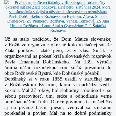
Už sa stalo tradíciou, že Dom Matice slovenskej
v Rožňave organizuje okresné kolo recitačnej súťaže
Zlatá podkova, zlaté pero, zlatý vlas. Súťaž je
organizovaná na počesť kráľa slovenských rozprávok
Pavla Emanuela Dobšinského. Na 139. výročie
úmrtia nášho rozprávkara som súťaž presunula do
obce Rožňavské Bystré, kde Dobšinský pôsobil.
Dobšinský sa v roku 1855 usadil v staručkej fare
v Rožňavskom Bystrom, ktorá sa nachádza vedľa
kostola. Mal 27 rokov, bol slobodný a doniesol si so
sebou pracovitosť, um, srdce a odhodlanie verne
pomáhať nášmu ľudu. Okrem povinností si našiel čas
aj na písanie básní, piesní, venoval sa zbieraniu
porekadiel a povier. Mal na to dobré podmienky