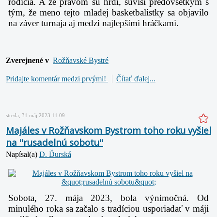
rodičia. A že právom sú hrdí, súvisí predovšetkým s
tým, že meno tejto mladej basketbalistky sa objavilo
na záver turnaja aj medzi najlepšími hráčkami.
Zverejnené v
Rožňavské Bystré
Pridajte komentár medzi prvými!
Čítať ďalej...
streda, 31 máj 2023 11:09
Majáles v Rožňavskom Bystrom toho roku vyšiel
na "rusadelnú sobotu"
Napísal(a)
D. Ďurská
Sobota, 27. mája 2023, bola výnimočná. Od
minulého roka sa začalo s tradíciou usporiadať v máji