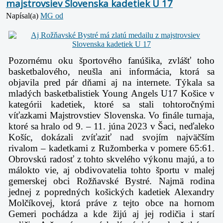
majstrovsiev Slovenska kadetiek U 17
Napísal(a)
MG od
Pozornému oku športového fanúšika, zvlášť toho
basketbalového, neušla ani informácia, ktorá sa
objavila pred pár dňami aj na internete. Týkala sa
mladých basketbalistiek Young Angels U17 Košice v
kategórii kadetiek, ktoré sa stali tohtoročnými
víťazkami Majstrovstiev Slovenska. Vo finále turnaja,
ktoré sa hralo od 9. – 11. júna 2023 v Šaci, neďaleko
Košíc, dokázali zvíťaziť nad svojím najväčším
rivalom – kadetkami z Ružomberka v pomere 65:61.
Obrovskú radosť z tohto skvelého výkonu majú, a to
málokto vie, aj obdivovatelia tohto športu v malej
gemerskej obci Rožňavské Bystré. Najmä rodina
jednej z popredných košických kadetiek Alexandry
Molčíkovej, ktorá práve z tejto obce na hornom
Gemeri pochádza a kde žijú aj jej rodičia i starí