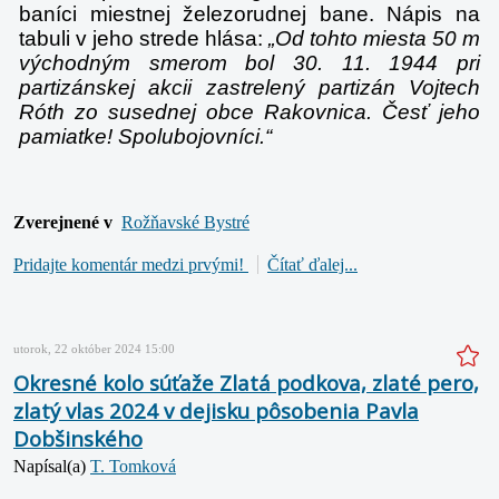
baníci miestnej železorudnej bane. Nápis na
tabuli v jeho strede hlása:
„
Od tohto miesta 50 m
východným smerom bol 30. 11. 1944 pri
partizánskej akcii zastrelený partizán Vojtech
Róth zo susednej obce Rakovnica. Česť jeho
pamiatke! Spolubojovníci.“
Zverejnené v
Rožňavské Bystré
Pridajte komentár medzi prvými!
Čítať ďalej...
utorok, 22 október 2024 15:00
Okresné kolo súťaže Zlatá podkova, zlaté pero,
zlatý vlas 2024 v dejisku pôsobenia Pavla
Dobšinského
Napísal(a)
T. Tomková