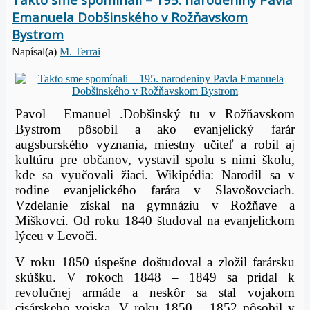
Emanuela Dobšinského v Rožňavskom
Bystrom
Napísal(a)
M. Terrai
Pavol Emanuel .Dobšinský tu v Rožňavskom
Bystrom pôsobil a ako evanjelický farár
augsburského vyznania, miestny učiteľ a robil aj
kultúru pre občanov, vystavil spolu s nimi školu,
kde sa vyučovali žiaci. Wikipédia: Narodil sa v
rodine evanjelického farára v Slavošovciach.
Vzdelanie získal na gymnáziu v Rožňave a
Miškovci. Od roku 1840 študoval na evanjelickom
lýceu v Levoči.
V roku 1850 úspešne doštudoval a zložil farársku
skúšku. V rokoch 1848 – 1849 sa pridal k
revolučnej armáde a neskôr sa stal vojakom
cisárskeho vojska. V roku 1850 – 1852 pôsobil v