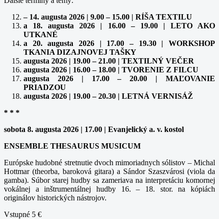
Ďalšie termíny a témy:
– 14. augusta 2026 | 9.00 – 15.00 | RÍŠA TEXTILU
a 18. augusta 2026 | 16.00 – 19.00 | LETO AKO
UTKANÉ
a 20. augusta 2026 | 17.00 – 19.30 | WORKSHOP
TKANIA DIZAJNOVEJ TAŠKY
augusta 2026 | 19.00 – 21.00 | TEXTILNÝ VEČER
augusta 2026 | 16.00 – 18.00 | TVORENIE Z FILCU
augusta 2026 | 17.00 – 20.00 | MAĽOVANIE
PRIADZOU
augusta 2026 | 19.00 – 20.30 | LETNÁ VERNISÁŽ
* * *
sobota 8. augusta 2026 | 17.00 | Evanjelický a. v. kostol
ENSEMBLE THESAURUS MUSICUM
Európske hudobné stretnutie dvoch mimoriadnych sólistov – Michal
Hottmar (theorba, baroková gitara) a Sándor Szaszvárosi (viola da
gamba). Súbor starej hudby sa zameriava na interpretáciu komornej
vokálnej a inštrumentálnej hudby 16. – 18. stor. na kópiách
originálov historických nástrojov.
Vstupné 5 €