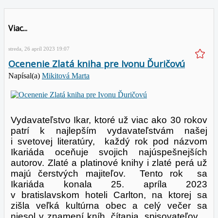
Viac...
streda, 26 apríl 2023 19:07
Ocenenie Zlatá kniha pre Ivonu Ďuričovú
Napísal(a)
Mikitová Marta
Vydavateľstvo Ikar, ktoré už viac ako 30 rokov
patrí k najlepším vydavateľstvám našej
i svetovej literatúry, každý rok pod názvom
Ikariáda oceňuje svojich najúspešnejších
autorov. Zlaté a platinové knihy i zlaté perá už
majú čerstvých majiteľov. Tento rok sa
Ikariáda konala 25. apríla 2023
v bratislavskom hoteli Carlton, na ktorej sa
zišla veľká kultúrna obec a celý večer sa
niesol v znamení kníh, čítania, spisovateľov…