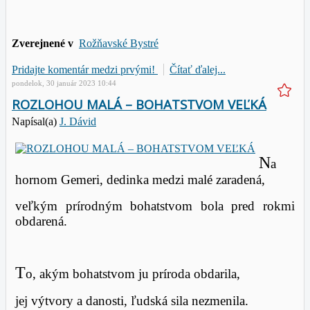
Zverejnené v
Rožňavské Bystré
Pridajte komentár medzi prvými!
Čítať ďalej...
pondelok, 30 január 2023 10:44
ROZLOHOU MALÁ – BOHATSTVOM VEĽKÁ
Napísal(a)
J. Dávid
N
a
hornom Gemeri, dedinka medzi malé zaradená,
veľkým prírodným bohatstvom bola pred rokmi
obdarená.
T
o, akým bohatstvom ju príroda obdarila,
jej výtvory a danosti, ľudská sila nezmenila.