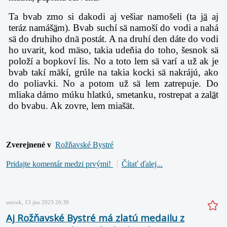
Ta bvab zmo si dakodi aj vešiar namošeli (ta j
ä
aj
teráz namáš
ä
m). Bvab suchí sä namoší do vodi a nahá
sä do druhiho dnä postát. A na druhí den dáte do vodi
ho uvarit, kod mäso, takia udeňia do toho, šesnok sä
položí a bopkoví lis. No a toto lem sä varí a už ak je
bvab takí mäkí, grúle na takia kocki sä nakrájú, ako
do poliavki. No a potom už sä lem zatrepuje. Do
mliaka dámo múku hlatkú, smetanku, rostrepat a zal
ä
t
do bvabu. Ak zovre, lem miašät.
Zverejnené v
Rožňavské Bystré
Pridajte komentár medzi prvými!
Čítať ďalej...
utorok, 13 jún 2023 20:39
Aj Rožňavské Bystré má zlatú medailu z