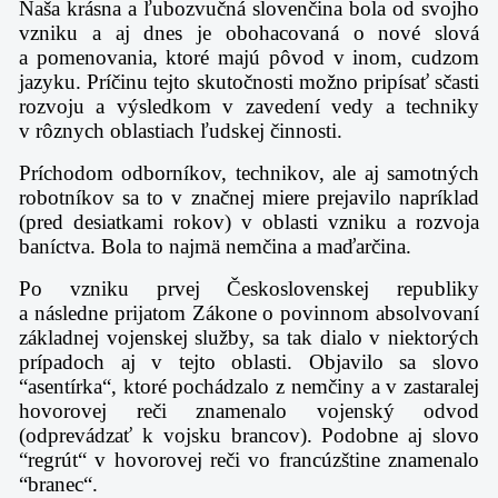
Naša krásna a ľubozvučná slovenčina bola od svojho
vzniku a aj dnes je obohacovaná o nové slová
a pomenovania, ktoré majú pôvod v inom, cudzom
jazyku. Príčinu tejto skutočnosti možno pripísať sčasti
rozvoju a výsledkom v zavedení vedy a techniky
v rôznych oblastiach ľudskej činnosti.
Príchodom odborníkov, technikov, ale aj samotných
robotníkov sa to v značnej miere prejavilo napríklad
(pred desiatkami rokov) v oblasti vzniku a rozvoja
baníctva. Bola to najmä nemčina a maďarčina.
Po vzniku prvej Československej republiky
a následne prijatom Zákone o povinnom absolvovaní
základnej vojenskej služby, sa tak dialo v niektorých
prípadoch aj v tejto oblasti. Objavilo sa slovo
“asentírka“, ktoré pochádzalo z nemčiny a v zastaralej
hovorovej reči znamenalo vojenský odvod
(odprevádzať k vojsku brancov). Podobne aj slovo
“regrút“ v hovorovej reči vo francúzštine znamenalo
“branec“.