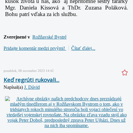
kúsok života u nás, ako aj neprítomné sestry farárky
Mgr. Daniela Kissová a ThDr. Zuzana Poláková.
Bohu patrí vďaka za ich službu.
Zverejnené v
Rožňavské Bystré
Pridajte komentár medzi prvými!
Čítať ďalej...
pondelok, 06 november 2023 14:42
Keď regrúti rukovali...
Napísal(a)
J. Dávid