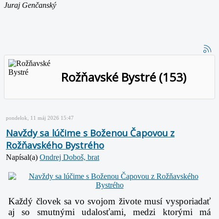
Juraj Genčanský
Rožňavské Bystré (153)
pondelok, 11 máj 2026 15:47
Navždy sa lúčime s Boženou Čapovou z
Rožňavského Bystrého
Napísal(a)
Ondrej Doboš, brat
Každý človek sa vo svojom živote musí vysporiadať
aj so smutnými udalosťami, medzi ktorými má