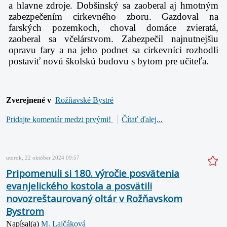
a hlavne zdroje. Dobšinský sa zaoberal aj hmotným
zabezpečením cirkevného zboru. Gazdoval na
farských pozemkoch, choval domáce zvieratá,
zaoberal sa včelárstvom. Zabezpečil najnutnejšiu
opravu fary a na jeho podnet sa cirkevníci rozhodli
postaviť novú školskú budovu s bytom pre učiteľa.
Zverejnené v
Rožňavské Bystré
Pridajte komentár medzi prvými!
Čítať ďalej...
utorok, 22 október 2024 09:57
Pripomenuli si 180. výročie posvätenia
evanjelického kostola a posvätili
novozreštaurovaný oltár v Rožňavskom
Bystrom
Napísal(a)
M. Lajčáková