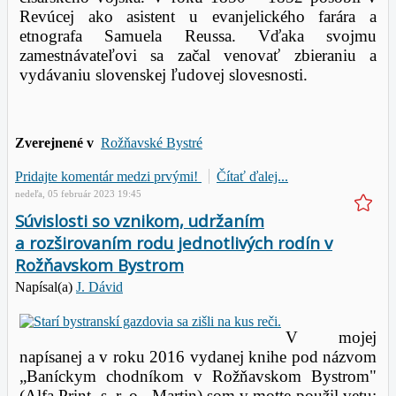
Revúcej ako asistent u evanjelického farára a
etnografa Samuela Reussa. Vďaka svojmu
zamestnávateľovi sa začal venovať zbieraniu a
vydávaniu slovenskej ľudovej slovesnosti.
Zverejnené v
Rožňavské Bystré
Pridajte komentár medzi prvými!
Čítať ďalej...
nedeľa, 05 február 2023 19:45
Súvislosti so vznikom, udržaním
a rozširovaním rodu jednotlivých rodín v
Rožňavskom Bystrom
Napísal(a)
J. Dávid
V mojej
napísanej a v roku 2016 vydanej knihe pod názvom
„Baníckym chodníkom v Rožňavskom Bystrom"
(Alfa Print, s. r. o., Martin) som v motte použil vetu: