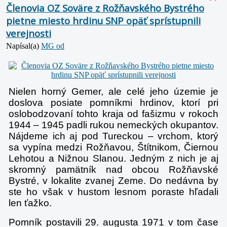
Členovia OZ Soväre z Rožňavského Bystrého
pietne miesto hrdinu SNP opäť sprístupnili
verejnosti
Napísal(a)
MG od
Nielen horný Gemer, ale celé jeho územie je
doslova posiate pomníkmi hrdinov, ktorí pri
oslobodzovaní tohto kraja od fašizmu v rokoch
1944 – 1945 padli rukou nemeckých okupantov.
Nájdeme ich aj pod Tureckou – vrchom, ktorý
sa vypína medzi Rožňavou, Štítnikom, Čiernou
Lehotou a Nižnou Slanou. Jedným z nich je aj
skromný pamätník nad obcou Rožňavské
Bystré, v lokalite zvanej Zeme. Do nedávna by
ste ho však v hustom lesnom poraste hľadali
len ťažko.
Pomník postavili 29. augusta 1971 v tom čase