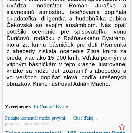
Uvádzal moderátor Roman Juraško a
slávnostnú atmosféru oceňovania dopĺňala
skladateľka, dirigentka a hudobníčka Ľubica
Čekovská so svojím ansámblom. Nás opäť
potešilo ocenenie pre spisovateľku Ivonu
Ďuričovú, rodáčku z Rožňavského Bystrého,
ktorá za knihu básničiek pre deti Písmenká
z abecedy získala ocenenie Zlatá kniha za
predaj viac ako 15 000 kníh. Vďaka pekným a
vtipným básničkám v tejto krásne ilustrovanej
knižke sa môžu deti zoznámiť s abecedou a
vo veršoch dopĺňať slová podľa utešených
obrázkov. Knihu ilustroval Adrián Macho.
Zverejnené v
Rožňavské Bystré
Pridajte komentár medzi prvými!
Čítať ďalej...
pondelok, 20 marec 2023 11:53
Takto sme spomínali – 195. narodeniny Pavla