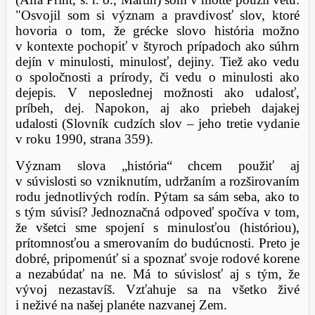
"Osvojil som si význam a pravdivosť slov, ktoré
hovoria o tom, že grécke slovo história možno
v kontexte pochopiť v štyroch prípadoch ako súhrn
dejín v minulosti, minulosť, dejiny. Tiež ako vedu
o spoločnosti a prírody, či vedu o minulosti ako
dejepis. V neposlednej možnosti ako udalosť,
príbeh, dej. Napokon, aj ako priebeh dajakej
udalosti (Slovník cudzích slov – jeho tretie vydanie
v roku 1990, strana 359).
Význam slova „história“ chcem použiť aj
v súvislosti so vzniknutím, udržaním a rozširovaním
rodu jednotlivých rodín. Pýtam sa sám seba, ako to
s tým súvisí? Jednoznačná odpoveď spočíva v tom,
že všetci sme spojení s minulosťou (históriou),
prítomnosťou a smerovaním do budúcnosti. Preto je
dobré, pripomenúť si a spoznať svoje rodové korene
a nezabúdať na ne. Má to súvislosť aj s tým, že
vývoj nezastavíš. Vzťahuje sa na všetko živé
i neživé na našej planéte nazvanej Zem.