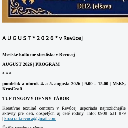
A U G U S T * 2 0 2 6 * v Revúcej
Mestské kultúrne stredisko v Revúcej
AUGUST 2026 | PROGRAM
* * *
pondelok a utorok 4. a 5. augusta 2026 | 9.00 – 15.00 | MsKS,
KrosCraft
TUFTINGOVÝ DENNÝ TÁBOR
Kreatívne textilné centrum v Revúcej usporiada najrozličnejšie
aktivity pre deti, dospelých aj celé rodiny. Info: 0908 631 879
|