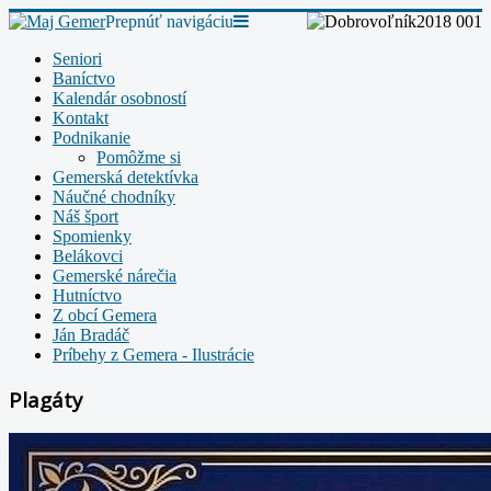
Prepnúť navigáciu
Seniori
Baníctvo
Kalendár osobností
Kontakt
Podnikanie
Pomôžme si
Gemerská detektívka
Náučné chodníky
Náš šport
Spomienky
Belákovci
Gemerské nárečia
Hutníctvo
Z obcí Gemera
Ján Bradáč
Príbehy z Gemera - Ilustrácie
Plagáty