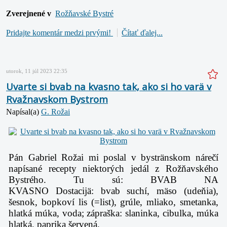
Zverejnené v
Rožňavské Bystré
Pridajte komentár medzi prvými!
Čítať ďalej...
utorok, 11 júl 2023 22:35
Uvarte si bvab na kvasno tak, ako si ho varä v
Rvažnavskom Bystrom
Napísal(a)
G. Rožai
Pán Gabriel Rožai mi poslal v bystränskom nárečí
napísané recepty niektorých jedál z Rožňavského
Bystrého. Tu sú: BVAB NA
KVASNO Dostacijä: bvab suchí, mäso (udeňia),
šesnok, bopkoví lis (=list), grúle, mliako, smetanka,
hlatká múka, voda; zápraška: slaninka, cibulka, múka
hlatká, paprika šervená.