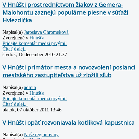
V Hnúšti prostredníctvom žiakov z Gemera-
Malohontu zaznejú populárne piesne v súťaži
Hviezdička
Napísal(a)
Jaroslava Chromeková
Zverejnené v
Hnúšťa
Pridajte komentár medzi prvými!
Čítať ďalej...
štvrtok, 16 december 2010 21:37
V Hnúšti primátor mesta a novozvolení poslanci
mestského zastupiteľstva už zložili sľub
Napísal(a)
admin
Zverejnené v
Hnúšťa
Pridajte komentár medzi prvými!
Čítať ďalej...
piatok, 07 október 2011 13:46
V Hnúšti opäť rozvoniavala kotlíková kapustnica
Napísal(a)
Naše regionoviny