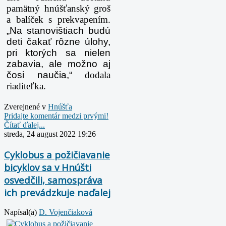
pamätný hnúšťanský groš
a balíček s prekvapením.
„Na stanovištiach budú
deti čakať rôzne úlohy,
pri ktorých sa nielen
zabavia, ale možno aj
čosi naučia,“
dodala
riaditeľka.
Zverejnené v
Hnúšťa
Pridajte komentár medzi prvými!
Čítať ďalej...
streda, 24 august 2022 19:26
Cyklobus a požičiavanie
bicyklov sa v Hnúšti
osvedčili, samospráva
ich prevádzkuje naďalej
Napísal(a)
D. Vojenčiaková