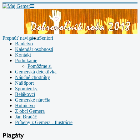
Prepnúť navigáciu
Seniori
Baníctvo
Kalendár osobností
Kontakt
Podnikanie
Pomôžme si
Gemerská detektívka
Náučné chodníky
Náš šport
Spomienky
Belákovci
Gemerské nárečia
Hutníctvo
Z obcí Gemera
Ján Bradáč
Príbehy z Gemera - Ilustrácie
Plagáty