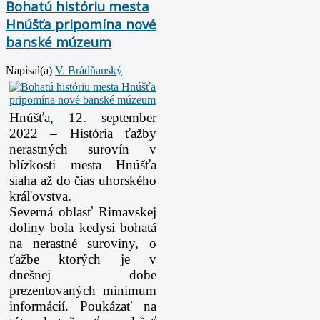
Bohatú históriu mesta
Hnúšťa pripomína nové
banské múzeum
Napísal(a)
V. Brádňanský
Hnúšťa, 12. september
2022 – História ťažby
nerastných surovín v
blízkosti mesta Hnúšťa
siaha až do čias uhorského
kráľovstva.
Severná oblasť Rimavskej
doliny bola kedysi bohatá
na nerastné suroviny, o
ťažbe ktorých je v
dnešnej dobe
prezentovaných minimum
informácií. Poukázať na