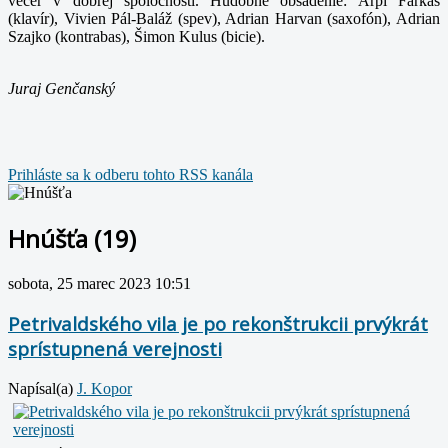
večer v dobrej spoločnosti. Hudobné obsadenie: Arpi Farkaš
(klavír), Vivien Pál-Baláž (spev), Adrian Harvan (saxofón), Adrian
Szajko (kontrabas), Šimon Kulus (bicie).
Juraj Genčanský
Prihláste sa k odberu tohto RSS kanála
Hnúšťa (19)
sobota, 25 marec 2023 10:51
Petrivaldského vila je po rekonštrukcii prvýkrát
sprístupnená verejnosti
Napísal(a)
J. Kopor