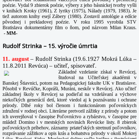
poézie. Vydal 9 zbierok poézie, výbery z jeho básnickej tvorby vyšli
v knihách Kroky (1961), Z lyriky (1975), Nálady (1979, 1983). Je
tiež autorom knihy esejí Zábery (1980). Zostavil antológie a edície
pôvodnej i prekladovej poézie. V roku 1995 vyrobila STV
Bratislava dokumentárny film o ňom, pod názvom Milan Kraus.
-
MM-
Rudolf Strinka – 15. výročie úmrtia
11. august
– Rudolf Strinka (19.6.1927 Mokrá Lúka –
11.8.2011 Revúca) – učiteľ, spisovateľ.
Základné vzdelanie získal v Revúcej,
študoval na Učiteľskej akadémii v
Banskej Štiavnici, potom na Pedagogickej fakulte UK v Bratislave.
Pôsobil v Revúčke, Kopráši, Muráni, neskôr v Revúcej. Ako učiteľ
základnej školy v Revúcej sa podieľal na vzdelávaní a výchove
niekoľkých generácií detí, ktoré viedol aj k poznávaniu i ochrane
prírody. Dlhé roky bol členom i funkcionárom poľovníckych
združení v rodnej obci. Literárne pretvoril zážitky z prírody a potom
ich uverejňoval v časopise Poľovníctvo a rybárstvo, v časopise pre
mládež Domino i v mestských novinách Revúcke listy. 8 zbierok
poľovníckych príbehov, záznamy priateľských stretnutí poľovníkov,
rozprávanie zážitkov a opis krás a bohatstva prírody v okolí Mokrej
Lúky, Revúcej, Sirku, Muránskej doliny vyšlo knižne s ilustráciami