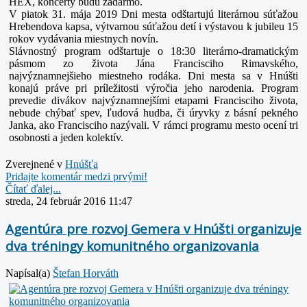
HEX, koncerty budú zadarmo.
V piatok 31. mája 2019 Dni mesta odštartujú literárnou súťažou
Hrebendova kapsa, výtvarnou súťažou detí i výstavou k jubileu 15
rokov vydávania miestnych novín.
Slávnostný program odštartuje o 18:30 literárno-dramatickým
pásmom zo života Jána Francisciho Rimavského,
najvýznamnejšieho miestneho rodáka. Dni mesta sa v Hnúšti
konajú práve pri príležitosti výročia jeho narodenia. Program
prevedie divákov najvýznamnejšími etapami Francisciho života,
nebude chýbať spev, ľudová hudba, či úryvky z básní pekného
Janka, ako Francisciho nazývali. V rámci programu mesto ocení tri
osobnosti a jeden kolektív.
Zverejnené v
Hnúšťa
Pridajte komentár medzi prvými!
Čítať ďalej...
streda, 24 február 2016 11:47
Agentúra pre rozvoj Gemera v Hnúšti organizuje
dva tréningy komunitného organizovania
Napísal(a)
Štefan Horváth