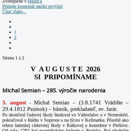
Zverejnené v
Hnúšťa
Pridajte komentár medzi prvými!
Čítať ďalej...
1
2
Strana 1 z 2
V A U G U S T E 2026
SI PRIPOMÍNAME
Michal Semian – 285. výročie narodenia
3. august
Michal Semian – (3.8.1741 Vrádište –
-
29.4.1812 Pezinok) – básnik, prekladateľ, ev. farár.
Po skončení ľudovej školy študoval vo Vádosfalve a v Nemeskéri,
pokračoval v štúdiu v Soprone a na lýceu v Kežmarku. Pôsobil ako
rektor latinskej cirkevnej školy v Ratkovej a konrektor v Prešove.
Od roku 1782 bol evanjelickým farárom v Pezinku. Bol plodným