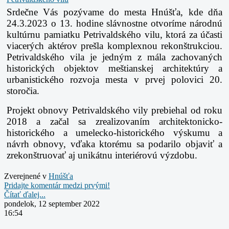
Srdečne Vás pozývame do mesta Hnúšťa, kde dňa
24.3.2023 o 13. hodine slávnostne otvoríme národnú
kultúrnu pamiatku Petrivaldského vilu, ktorá za účasti
viacerých aktérov prešla komplexnou rekonštrukciou.
Petrivaldského vila je jedným z mála zachovaných
historických objektov meštianskej architektúry a
urbanistického rozvoja mesta v prvej polovici 20.
storočia.
Projekt obnovy Petrivaldského vily prebiehal od roku
2018 a začal sa zrealizovaním architektonicko-
historického a umelecko-historického výskumu a
návrh obnovy, vďaka ktorému sa podarilo objaviť a
zrekonštruovať aj unikátnu interiérovú výzdobu.
Zverejnené v
Hnúšťa
Pridajte komentár medzi prvými!
Čítať ďalej...
pondelok, 12 september 2022
16:54