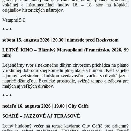
vokálnej a inštrumentálnej hudby 16. – 18. stor. na kópiách
originálov historických nástrojov.
Vstupné 5 €
* * *
sobota 15. augusta 2026 | 20.30 | námestie pred Rozkvetom
LETNÉ KINO – Bláznivý Marsupilami (Francúzsko, 2026, 99
min)
Legendárny tvor s nekonečne dlhým chvostom prichádza na plátno
v rodinnej dobrodružnej komédii plnej akcie a humoru. Keď sa jeho
tajomný svet stretne s ľudskou zvedavosťou, začína sa divoká jazda
naprieč džungľou. Exotické prostredie, svižné tempo a zábava pre
malých aj veľkých divákov.
* * *
nedeľa 16. augusta 2026 | 19.00 | City Caffe
SOARÉ – JAZZOVÉ AJ TERASOVÉ
Letný hudobný večer na terase kaviarne City Caffé pre príjemný