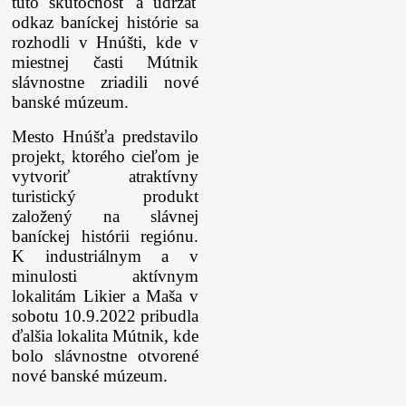
túto skutočnosť a udržať
odkaz baníckej histórie sa
rozhodli v Hnúšti, kde v
miestnej časti Mútnik
slávnostne zriadili nové
banské múzeum.
Mesto Hnúšťa predstavilo
projekt, ktorého cieľom je
vytvoriť atraktívny
turistický produkt
založený na slávnej
baníckej histórii regiónu.
K industriálnym a v
minulosti aktívnym
lokalitám Likier a Maša v
sobotu 10.9.2022 pribudla
ďalšia lokalita Mútnik, kde
bolo slávnostne otvorené
nové banské múzeum.