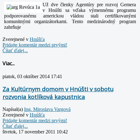
Už dve členky Agentúry pre rozvoj Gemera
v Hnúšti sa vďaka výmennému programu
podporovanému americkou vládou stali certifikovanými
komunitnými organizátorkami. Tento medzinárodný program
zahrňuje
Zverejnené v
Hnúšťa
Pridajte komentár medzi prvými!
Čítať ďalej...
Viac...
piatok, 03 október 2014 17:41
Za Kultúrnym domom v Hnúšti v sobotu
rozvonia kotlíková kapustnica
Napísal(a)
Ing. Miroslava Vargová
Zverejnené v
Hnúšťa
Pridajte komentár medzi prvými!
Čítať ďalej...
štvrtok, 17 november 2011 10:42