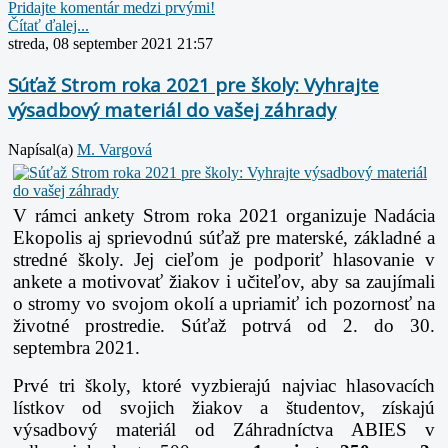
Pridajte komentár medzi prvými!
Čítať ďalej...
streda, 08 september 2021 21:57
Súťaž Strom roka 2021 pre školy: Vyhrajte
výsadbový materiál do vašej záhrady
Napísal(a)
M. Vargová
V rámci ankety Strom roka 2021 organizuje Nadácia
Ekopolis aj sprievodnú súťaž pre materské, základné a
stredné školy. Jej cieľom je podporiť hlasovanie v
ankete a motivovať žiakov i učiteľov, aby sa zaujímali
o stromy vo svojom okolí a upriamiť ich pozornosť na
životné prostredie. Súťaž potrvá od 2. do 30.
septembra 2021.
Prvé tri školy, ktoré vyzbierajú najviac hlasovacích
lístkov od svojich žiakov a študentov, získajú
výsadbový materiál od Záhradníctva ABIES v