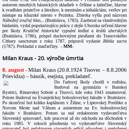
autorom mnohých básnických skladieb v češtine a latinčine, hlavne
k svadbám priateľov a literátov, k meninám a inštaláciám, veršov pri
nástupe na kňazské miesto v Pezinku. Zbierka vyšla pod názvom
Nábožný zvučný hlas...
(Bratislava, 1783). Zaoberal sa vlastivedným
bádaním, vydal popularizujúcu prácu z dejín Uhorska určenú hlavne
pre školy
Kratičné historické vypsání knížat a králů uherských
(Bratislava, 1786), prispel duchovnými piesňami do Tranovského
Cithary sanctorum z roku 1787, pripravil vydanie
Biblia sacra
(1787). Prekladal z maďarčiny.
-
MM-
Milan Kraus - 20. výročie úmrtia
8. august
Milan Kraus (20.8.1924 Tisovec – 8.8.2006
-
Prievidza) – básnik, esejista, prekladateľ.
Do ľudovej školy chodil v rodisku,
študoval na gymnáziu v Banskej
Bystrici, Rimavskej Sobote a Tisovci, kde roku 1943 zmaturoval.
Potom študoval na Evanjelickej bohosloveckej fakulte v Bratislave.
Po skončení bol krátko kaplánom v Žiline, v Liptovskej Porúbke a
Novom Meste nad Váhom a asistentom na Ev. bohosloveckej
fakulte v Bratislave. Potom sa stal redaktorom vydavateľstva
Slovenský spisovateľ, kde pracoval až do odchodu na dôchodok v
roku 1985. V rokoch pôsobenia vo vydavateľstve Slovenský
spisovateľ bol redaktorom viacerých edícií pôvodnej i preloženej