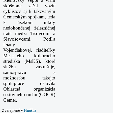
Klenovský Vepor a vlani
skúšobne začal voziť
cyklistov aj k takzvaným
Gemerským spojkám, teda
k úsekom nikdy
nedokončenej železničnej
trate medzi Tisovcom a
Slavošovcami. Podľa
Diany
Vojenčiakovej, riaditeľky
Mestského kultúrneho
strediska (MsKS), ktoré
službu zastrešuje,
samosprávu s
možnosťou takejto
spolupráce oslovila
Oblastná organizácia
cestovného ruchu (OOCR)
Gemer.
Zverejnené v
Hnúšťa