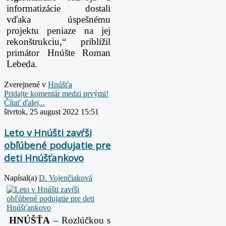
informatizácie dostali
vďaka úspešnému
projektu peniaze na jej
rekonštrukciu,“ priblížil
primátor Hnúšte Roman
Lebeda.
Zverejnené v
Hnúšťa
Pridajte komentár medzi prvými!
Čítať ďalej...
štvrtok, 25 august 2022 15:51
Leto v Hnúšti zavŕši
obľúbené podujatie pre
deti Hnúšťankovo
Napísal(a)
D. Vojenčiaková
HNÚŠŤA
– Rozlúčkou s