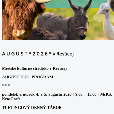
A U G U S T * 2 0 2 6 * v Revúcej
Mestské kultúrne stredisko v Revúcej
AUGUST 2026 | PROGRAM
* * *
pondelok a utorok 4. a 5. augusta 2026 | 9.00 – 15.00 | MsKS,
KrosCraft
TUFTINGOVÝ DENNÝ TÁBOR