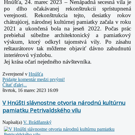
Hnúšťa, 24. marec 2023 – Nenápadná secesná vila je
po dlho očakávanej rekonštrukcii sprístupnená
verejnosti. Rekonštrukcia tejto, desiatky rokov
chátrajúcej, národnej kultúrnej pamiatky začala v roku
2021 a ukončená bola na jeseň 2022. Počas prác
prebiehal súbežne architektonický a pamiatkový
výskum, ktorý odkryl tajomstvá vily. Po zásahu
reštaurátorov tak môžeme objaviť dávno zabudnutú
interiérovú výzdobu.
Jej krása očarí nejedného návštevníka.
Zverejnené v
Hnúšťa
Pridajte komentár medzi prvými!
Čítať ďalej...
štvrtok, 16 marec 2023 16:09
V Hnúšti slávnostne otvoria národnú kultúrnu
pamiatku Petrivaldského vilu
Napísal(a)
V. Brádňanský