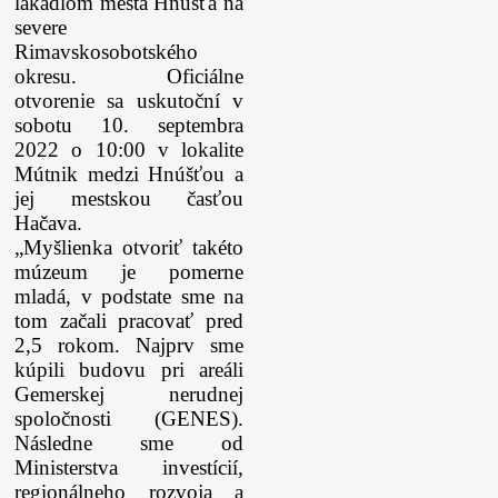
lákadlom mesta Hnúšťa na
severe
Rimavskosobotského
okresu. Oficiálne
otvorenie sa uskutoční v
sobotu 10. septembra
2022 o 10:00 v lokalite
Mútnik medzi Hnúšťou a
jej mestskou časťou
Hačava.
„Myšlienka otvoriť takéto
múzeum je pomerne
mladá, v podstate sme na
tom začali pracovať pred
2,5 rokom. Najprv sme
kúpili budovu pri areáli
Gemerskej nerudnej
spoločnosti (GENES).
Následne sme od
Ministerstva investícií,
regionálneho rozvoja a