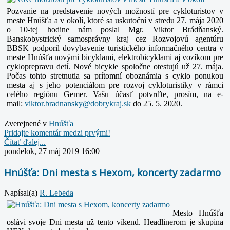
Pozvanie na predstavenie nových možností pre cykloturistov v
meste Hnúšťa a v okolí, ktoré sa uskutoční v stredu 27. mája 2020
o 10-tej hodine nám poslal Mgr. Viktor Brádňanský.
Banskobystrický samosprávny kraj cez Rozvojovú agentúru
BBSK podporil dovybavenie turistického informačného centra v
meste Hnúšťa novými bicyklami, elektrobicyklami aj vozíkom pre
cykloprepravu detí.
Nové bicykle spoločne otestujú už 27. mája.
Počas tohto stretnutia sa prítomní oboznámia s cyklo ponukou
mesta aj s jeho potenciálom pre rozvoj cykloturistiky v rámci
celého regiónu Gemer. Vašu účasť potvrďte, prosím, na e-
mail:
do 25. 5. 2020.
Zverejnené v
Hnúšťa
Pridajte komentár medzi prvými!
Čítať ďalej...
pondelok, 27 máj 2019 16:00
Hnúšťa: Dni mesta s Hexom, koncerty zadarmo
Napísal(a)
R. Lebeda
Mesto Hnúšťa
oslávi svoje Dni mesta už tento víkend. Headlinerom je skupina