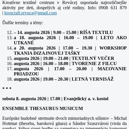
Kreatívne textilné centrum v Revúcej usporiada najrozličnejšie
aktivity pre deti, dospelých aj celé rodiny. Info: 0908 631 879
|
Ďalšie termíny a témy:
– 14. augusta 2026 | 9.00 – 15.00 | RÍŠA TEXTILU
a 18. augusta 2026 | 16.00 – 19.00 | LETO AKO
UTKANÉ
a 20. augusta 2026 | 17.00 – 19.30 | WORKSHOP
TKANIA DIZAJNOVEJ TAŠKY
augusta 2026 | 19.00 – 21.00 | TEXTILNÝ VEČER
augusta 2026 | 16.00 – 18.00 | TVORENIE Z FILCU
augusta 2026 | 17.00 – 20.00 | MAĽOVANIE
PRIADZOU
augusta 2026 | 19.00 – 20.30 | LETNÁ VERNISÁŽ
* * *
sobota 8. augusta 2026 | 17.00 | Evanjelický a. v. kostol
ENSEMBLE THESAURUS MUSICUM
Európske hudobné stretnutie dvoch mimoriadnych sólistov – Michal
Hottmar (theorba, baroková gitara) a Sándor Szaszvárosi (viola da
gamba). Súbor starej hudby sa zameriava na interpretáciu komornej