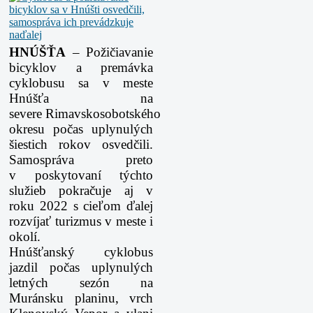
HNÚŠŤA
– Požičiavanie
bicyklov a premávka
cyklobusu sa v meste
Hnúšťa na
severe Rimavskosobotského
okresu počas uplynulých
šiestich rokov osvedčili.
Samospráva preto
v poskytovaní týchto
služieb pokračuje aj v
roku 2022 s cieľom ďalej
rozvíjať turizmus v meste i
okolí.
Hnúšťanský cyklobus
jazdil počas uplynulých
letných sezón na
Muránsku planinu, vrch