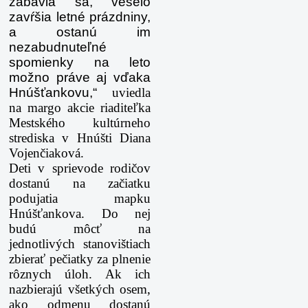
zabavia sa, veselo
zavŕšia letné prázdniny,
a ostanú im
nezabudnuteľné
spomienky na leto
možno práve aj vďaka
Hnúšťankovu,“
uviedla
na margo akcie riaditeľka
Mestského kultúrneho
strediska v Hnúšti Diana
Vojenčiaková.
Deti v sprievode rodičov
dostanú na začiatku
podujatia mapku
Hnúšťankova. Do nej
budú môcť na
jednotlivých stanovištiach
zbierať pečiatky za plnenie
rôznych úloh. Ak ich
nazbierajú všetkých osem,
ako odmenu dostanú