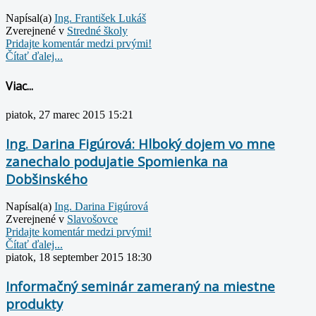
Napísal(a)
Ing. František Lukáš
Zverejnené v
Stredné školy
Pridajte komentár medzi prvými!
Čítať ďalej...
Viac...
piatok, 27 marec 2015 15:21
Ing. Darina Figúrová: Hlboký dojem vo mne
zanechalo podujatie Spomienka na
Dobšinského
Napísal(a)
Ing. Darina Figúrová
Zverejnené v
Slavošovce
Pridajte komentár medzi prvými!
Čítať ďalej...
piatok, 18 september 2015 18:30
Informačný seminár zameraný na miestne
produkty