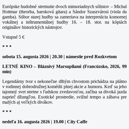
Európske hudobné stretnutie dvoch mimoriadnych sólistov – Michal
Hottmar (theorba, baroková gitara) a Sándor Szaszvárosi (viola da
gamba). Súbor starej hudby sa zameriava na interpretáciu komornej
vokálnej a inštrumentálnej hudby 16. – 18. stor. na kópiách
originálov historických nástrojov.
Vstupné 5 €
* * *
sobota 15. augusta 2026 | 20.30 | námestie pred Rozkvetom
LETNÉ KINO – Bláznivý Marsupilami (Francúzsko, 2026, 99
min)
Legendárny tvor s nekonečne dlhým chvostom prichádza na plátno
v rodinnej dobrodružnej komédii plnej akcie a humoru. Keď sa jeho
tajomný svet stretne s ľudskou zvedavosťou, začína sa divoká jazda
naprieč džungľou. Exotické prostredie, svižné tempo a zábava pre
malých aj veľkých divákov.
* * *
nedeľa 16. augusta 2026 | 19.00 | City Caffe