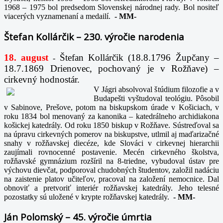
1968 – 1975 bol predsedom Slovenskej národnej rady. Bol nositeľ
viacerých vyznamenaní a medailí.
-
MM-
Štefan Kollárčik – 230. výročie narodenia
18. august
Štefan Kollárčik (18.8.1796 Župčany –
-
18.7.1869 Drienovec, pochovaný je v Rožňave) –
cirkevný hodnostár.
V Jágri absolvoval štúdium filozofie a v
Budapešti vyštudoval teológiu. Pôsobil
v Sabinove, Prešove, potom na biskupskom úrade v Košiciach, v
roku 1834 bol menovaný za kanonika – katedrálneho archidiakona
košickej katedrály. Od roku 1850 biskup v Rožňave. Sústreďoval sa
na úpravu cirkevných pomerov na biskupstve, utlmil aj maďarizačné
snahy v rožňavskej diecéze, kde Slováci v cirkevnej hierarchii
zaujímali rovnocenné postavenie. Mecén cirkevného školstva,
rožňavské gymnázium rozšíril na 8-triedne, vybudoval ústav pre
výchovu dievčat, podporoval chudobných študentov, založil nadáciu
na zaistenie platov učiteľov, pracoval na založení nemocnice. Dal
obnoviť a pretvoriť interiér rožňavskej katedrály. Jeho telesné
pozostatky sú uložené v krypte rožňavskej katedrály.
-
MM-
Ján Polomský – 45. výročie úmrtia