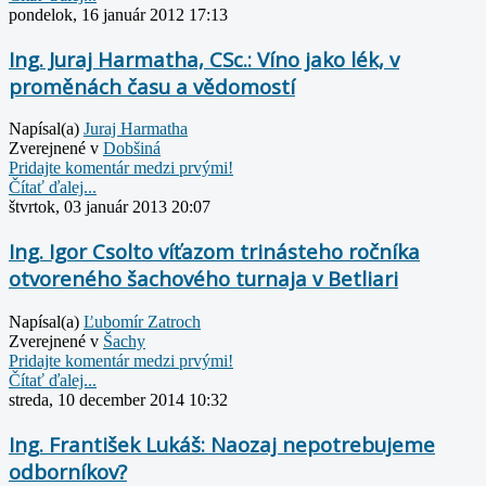
pondelok, 16 január 2012 17:13
Ing. Juraj Harmatha, CSc.: Víno jako lék, v
proměnách času a vědomostí
Napísal(a)
Juraj Harmatha
Zverejnené v
Dobšiná
Pridajte komentár medzi prvými!
Čítať ďalej...
štvrtok, 03 január 2013 20:07
Ing. Igor Csolto víťazom trinásteho ročníka
otvoreného šachového turnaja v Betliari
Napísal(a)
Ľubomír Zatroch
Zverejnené v
Šachy
Pridajte komentár medzi prvými!
Čítať ďalej...
streda, 10 december 2014 10:32
Ing. František Lukáš: Naozaj nepotrebujeme
odborníkov?