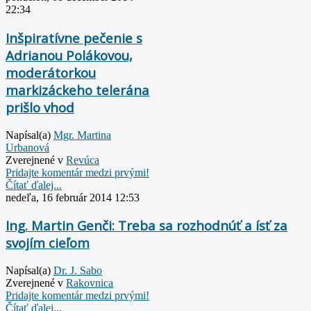
22:34
Inšpiratívne pečenie s
Adrianou Polákovou,
moderátorkou
markizáckeho telerána
prišlo vhod
Napísal(a)
Mgr. Martina
Urbanová
Zverejnené v
Revúca
Pridajte komentár medzi prvými!
Čítať ďalej...
nedeľa, 16 február 2014 12:53
Ing. Martin Genči: Treba sa rozhodnúť a ísť za
svojím cieľom
Napísal(a)
Dr. J. Sabo
Zverejnené v
Rakovnica
Pridajte komentár medzi prvými!
Čítať ďalej...