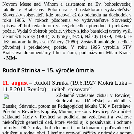
Novom Meste nad Váhom a asistentom na Ev. bohosloveckej
fakulte v Bratislave. Potom sa stal redaktorom vydavateľstva
Slovenský spisovateľ, kde pracoval až do odchodu na dôchodok v
roku 1985. V rokoch pôsobenia vo vydavateľstve Slovenský
spisovateľ bol redaktorom viacerých edícií pôvodnej i preloženej
poézie. Vydal 9 zbierok poézie, výbery z jeho básnickej tvorby vyšli
v knihách Kroky (1961), Z lyriky (1975), Nálady (1979, 1983). Je
tiež autorom knihy esejí Zábery (1980). Zostavil antológie a edície
pôvodnej i prekladovej poézie. V roku 1995 vyrobila STV
Bratislava dokumentárny film o ňom, pod názvom Milan Kraus.
-
MM-
Rudolf Strinka – 15. výročie úmrtia
11. august
– Rudolf Strinka (19.6.1927 Mokrá Lúka –
11.8.2011 Revúca) – učiteľ, spisovateľ.
Základné vzdelanie získal v Revúcej,
študoval na Učiteľskej akadémii v
Banskej Štiavnici, potom na Pedagogickej fakulte UK v Bratislave.
Pôsobil v Revúčke, Kopráši, Muráni, neskôr v Revúcej. Ako učiteľ
základnej školy v Revúcej sa podieľal na vzdelávaní a výchove
niekoľkých generácií detí, ktoré viedol aj k poznávaniu i ochrane
prírody. Dlhé roky bol členom i funkcionárom poľovníckych
združení v rodnej obci. Literárne pretvoril zážitky z prírody a potom