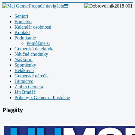
Prepnúť navigáciu
Seniori
Baníctvo
Kalendár osobností
Kontakt
Podnikanie
Pomôžme si
Gemerská detektívka
Náučné chodníky
Náš šport
Spomienky
Belákovci
Gemerské nárečia
Hutníctvo
Z obcí Gemera
Ján Bradáč
Príbehy z Gemera - Ilustrácie
Plagáty