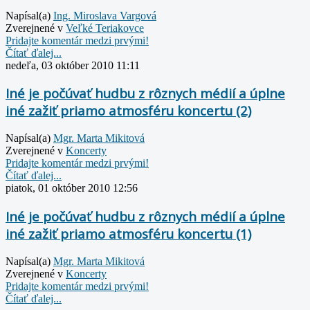
Napísal(a)
Ing. Miroslava Vargová
Zverejnené v
Veľké Teriakovce
Pridajte komentár medzi prvými!
Čítať ďalej...
nedeľa, 03 október 2010 11:11
Iné je počúvať hudbu z rôznych médií a úplne
iné zažiť priamo atmosféru koncertu (2)
Napísal(a)
Mgr. Marta Mikitová
Zverejnené v
Koncerty
Pridajte komentár medzi prvými!
Čítať ďalej...
piatok, 01 október 2010 12:56
Iné je počúvať hudbu z rôznych médií a úplne
iné zažiť priamo atmosféru koncertu (1)
Napísal(a)
Mgr. Marta Mikitová
Zverejnené v
Koncerty
Pridajte komentár medzi prvými!
Čítať ďalej...