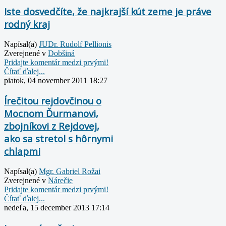
Iste dosvedčíte, že najkrajší kút zeme je práve
rodný kraj
Napísal(a)
JUDr. Rudolf Pellionis
Zverejnené v
Dobšiná
Pridajte komentár medzi prvými!
Čítať ďalej...
piatok, 04 november 2011 18:27
Írečitou rejdovčinou o
Mocnom Ďurmanovi,
zbojníkovi z Rejdovej,
ako sa stretol s hôrnymi
chlapmi
Napísal(a)
Mgr. Gabriel Rožai
Zverejnené v
Nárečie
Pridajte komentár medzi prvými!
Čítať ďalej...
nedeľa, 15 december 2013 17:14