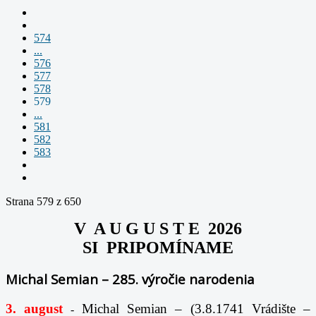
574
...
576
577
578
579
...
581
582
583
Strana 579 z 650
V A U G U S T E 2026
SI PRIPOMÍNAME
Michal Semian – 285. výročie narodenia
3. august
Michal Semian – (3.8.1741 Vrádište –
-