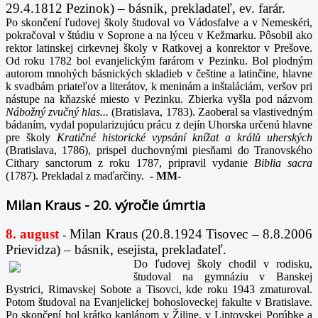
29.4.1812 Pezinok) – básnik, prekladateľ, ev. farár.
Po skončení ľudovej školy študoval vo Vádosfalve a v Nemeskéri,
pokračoval v štúdiu v Soprone a na lýceu v Kežmarku. Pôsobil ako
rektor latinskej cirkevnej školy v Ratkovej a konrektor v Prešove.
Od roku 1782 bol evanjelickým farárom v Pezinku. Bol plodným
autorom mnohých básnických skladieb v češtine a latinčine, hlavne
k svadbám priateľov a literátov, k meninám a inštaláciám, veršov pri
nástupe na kňazské miesto v Pezinku. Zbierka vyšla pod názvom
Nábožný zvučný hlas...
(Bratislava, 1783). Zaoberal sa vlastivedným
bádaním, vydal popularizujúcu prácu z dejín Uhorska určenú hlavne
pre školy
Kratičné historické vypsání knížat a králů uherských
(Bratislava, 1786), prispel duchovnými piesňami do Tranovského
Cithary sanctorum z roku 1787, pripravil vydanie
Biblia sacra
(1787). Prekladal z maďarčiny.
-
MM-
Milan Kraus - 20. výročie úmrtia
8. august
Milan Kraus (20.8.1924 Tisovec – 8.8.2006
-
Prievidza) – básnik, esejista, prekladateľ.
Do ľudovej školy chodil v rodisku,
študoval na gymnáziu v Banskej
Bystrici, Rimavskej Sobote a Tisovci, kde roku 1943 zmaturoval.
Potom študoval na Evanjelickej bohosloveckej fakulte v Bratislave.
Po skončení bol krátko kaplánom v Žiline, v Liptovskej Porúbke a