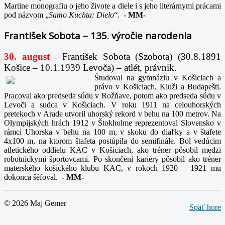
Martine monografiu o jeho živote a diele i s jeho literárnymi prácami
pod názvom „
Samo Kuchta: Dielo
“.
-
MM-
František Sobota – 135. výročie narodenia
30. august
František Sobota (Szobota) (30.8.1891
-
Košice – 10.1.1939 Levoča) – atlét, právnik.
Študoval na gymnáziu v Košiciach a
právo v Košiciach, Kluži a Budapešti.
Pracoval ako predseda súdu v Rožňave, potom ako predseda súdu v
Levoči a sudca v Košiciach. V roku 1911 na celouhorských
pretekoch v Arade utvoril uhorský rekord v behu na 100 metrov. Na
Olympijských hrách 1912 v Štokholme reprezentoval Slovensko v
rámci Uhorska v behu na 100 m, v skoku do diaľky a v štafete
4x100 m, na ktorom štafeta postúpila do semifinále. Bol vedúcim
atletického oddielu KAC v Košiciach, ako tréner pôsobil medzi
robotníckymi športovcami. Po skončení kariéry pôsobil ako tréner
materského košického klubu KAC, v rokoch 1920 – 1921 mu
dokonca šéfoval.
-
MM-
© 2026 Maj Gemer
Späť hore