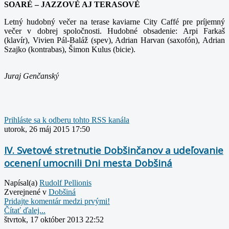
SOARÉ – JAZZOVÉ AJ TERASOVÉ
Letný hudobný večer na terase kaviarne City Caffé pre príjemný
večer v dobrej spoločnosti. Hudobné obsadenie: Arpi Farkaš
(klavír), Vivien Pál-Baláž (spev), Adrian Harvan (saxofón), Adrian
Szajko (kontrabas), Šimon Kulus (bicie).
Juraj Genčanský
Prihláste sa k odberu tohto RSS kanála
utorok, 26 máj 2015 17:50
IV. Svetové stretnutie Dobšinčanov a udeľovanie
ocenení umocnili Dni mesta Dobšiná
Napísal(a)
Rudolf Pellionis
Zverejnené v
Dobšiná
Pridajte komentár medzi prvými!
Čítať ďalej...
štvrtok, 17 október 2013 22:52