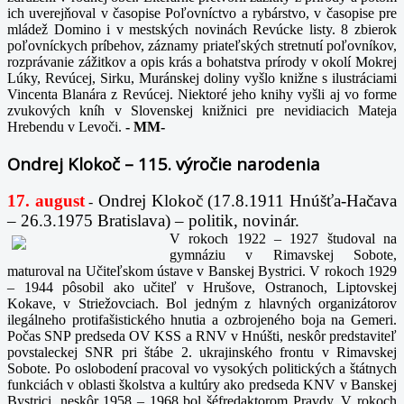
ich uverejňoval v časopise Poľovníctvo a rybárstvo, v časopise pre
mládež Domino i v mestských novinách Revúcke listy. 8 zbierok
poľovníckych príbehov, záznamy priateľských stretnutí poľovníkov,
rozprávanie zážitkov a opis krás a bohatstva prírody v okolí Mokrej
Lúky, Revúcej, Sirku, Muránskej doliny vyšlo knižne s ilustráciami
Vincenta Blanára z Revúcej. Niektoré jeho knihy vyšli aj vo forme
zvukových kníh v Slovenskej knižnici pre nevidiacich Mateja
Hrebendu v Levoči.
-
MM-
Ondrej Klokoč – 115. výročie narodenia
17. august
Ondrej Klokoč (17.8.1911 Hnúšťa-Hačava
-
– 26.3.1975 Bratislava) – politik, novinár.
V rokoch 1922 – 1927 študoval na
gymnáziu v Rimavskej Sobote,
maturoval na Učiteľskom ústave v Banskej Bystrici. V rokoch 1929
– 1944 pôsobil ako učiteľ v Hrušove, Ostranoch, Liptovskej
Kokave, v Striežovciach. Bol jedným z hlavných organizátorov
ilegálneho protifašistického hnutia a ozbrojeného boja na Gemeri.
Počas SNP predseda OV KSS a RNV v Hnúšti, neskôr predstaviteľ
povstaleckej SNR pri štábe 2. ukrajinského frontu v Rimavskej
Sobote. Po oslobodení pracoval vo vysokých politických a štátnych
funkciách v oblasti školstva a kultúry ako predseda KNV v Banskej
Bystrici, neskôr 1958 – 1968 bol šéfredaktorom Pravdy. V rokoch