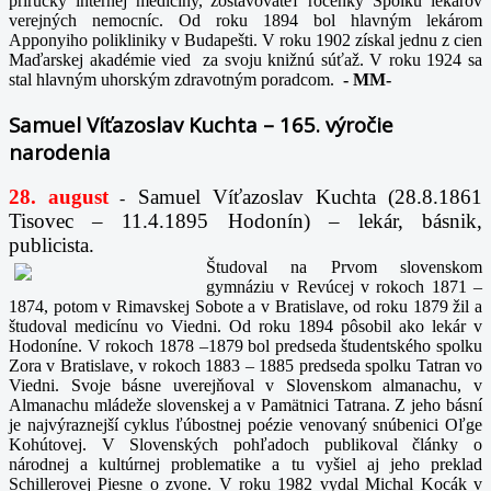
príručky internej medicíny, zostavovateľ ročenky Spolku lekárov
verejných nemocníc. Od roku 1894 bol hlavným lekárom
Apponyiho polikliniky v Budapešti. V roku 1902 získal jednu z cien
Maďarskej akadémie vied za svoju knižnú súťaž. V roku 1924 sa
stal hlavným uhorským zdravotným poradcom.
-
MM-
Samuel Víťazoslav Kuchta – 165. výročie
narodenia
28. august
Samuel Víťazoslav Kuchta (28.8.1861
-
Tisovec – 11.4.1895 Hodonín) – lekár, básnik,
publicista.
Študoval na Prvom slovenskom
gymnáziu v Revúcej v rokoch 1871 –
1874, potom v Rimavskej Sobote a v Bratislave, od roku 1879 žil a
študoval medicínu vo Viedni. Od roku 1894 pôsobil ako lekár v
Hodoníne. V rokoch 1878 –1879 bol predseda študentského spolku
Zora v Bratislave, v rokoch 1883 – 1885 predseda spolku Tatran vo
Viedni. Svoje básne uverejňoval v Slovenskom almanachu, v
Almanachu mládeže slovenskej a v Pamätnici Tatrana. Z jeho básní
je najvýraznejší cyklus ľúbostnej poézie venovaný snúbenici Oľge
Kohútovej. V Slovenských pohľadoch publikoval články o
národnej a kultúrnej problematike a tu vyšiel aj jeho preklad
Schillerovej Piesne o zvone. V roku 1982 vydal Michal Kocák v