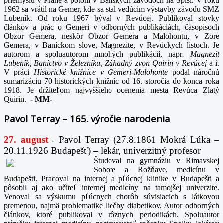
priemyslu v Prahe a potom v Banských závodoch na Spiši. V roku
1962 sa vrátil na Gemer, kde sa stal vedúcim výstavby závodu SMZ
Lubeník. Od roku 1967 býval v Revúcej. Publikoval stovky
článkov a prác o Gemeri v odborných publikáciách, časopisoch
Obzor Gemera, neskôr Obzor Gemera a Malohontu, v Zore
Gemera, v Baníckom slove, Magnezite, v Revúckych listoch. Je
autorom a spoluautorom mnohých publikácií, napr
. Magnezit
Lubeník, Baníctvo v Železníku, Záhadný zvon Quirin v Revúcej
a i.
V práci
Historické knižnice v Gemeri-Malohonte
podal náročnú
sumarizáciu 70 historických knižníc od 16. storočia do konca roka
1918. Je držiteľom najvyššieho ocenenia mesta Revúca Zlatý
Quirin.
-
MM-
Pavol Terray – 165. výročie narodenia
27. august
Pavol Terray
(27.8.1861 Mokrá Lúka –
-
20.11.1926 Budapešť) – lekár, univerzitný profesor
Študoval na gymnáziu v Rimavskej
Sobote a Rožňave, medicínu v
Budapešti. Pracoval na internej a pľúcnej klinike v Budapešti a
pôsobil aj ako učiteľ internej medicíny na tamojšej univerzite.
Venoval sa výskumu pľúcnych chorôb súvisiacich s látkovou
premenou, najmä problematike liečby diabetikov. Autor odborných
článkov, ktoré publikoval v rôznych periodikách. Spoluautor