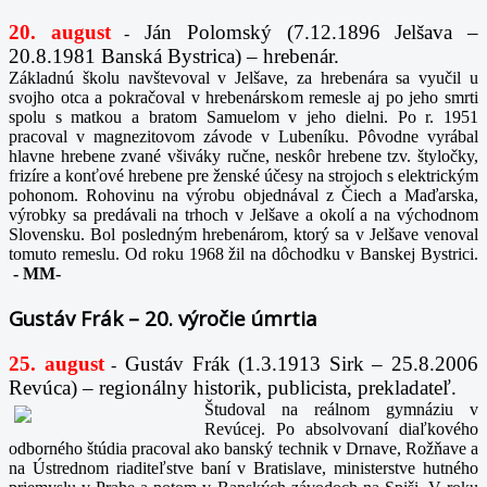
20. august
Ján Polomský (7.12.1896 Jelšava –
-
20.8.1981 Banská Bystrica) – hrebenár.
Základnú školu navštevoval v Jelšave, za hrebenára sa vyučil u
svojho otca a pokračoval v hrebenárskom remesle aj po jeho smrti
spolu s matkou a bratom Samuelom v jeho dielni. Po r. 1951
pracoval v magnezitovom závode v Lubeníku. Pôvodne vyrábal
hlavne hrebene zvané všiváky ručne, neskôr hrebene tzv. štyločky,
frizíre a konťové hrebene pre ženské účesy na strojoch s elektrickým
pohonom. Rohovinu na výrobu objednával z Čiech a Maďarska,
výrobky sa predávali na trhoch v Jelšave a okolí a na východnom
Slovensku. Bol posledným hrebenárom, ktorý sa v Jelšave venoval
tomuto remeslu. Od roku 1968 žil na dôchodku v Banskej Bystrici.
-
MM-
Gustáv Frák – 20. výročie úmrtia
25. august
Gustáv Frák
(1.3.1913 Sirk – 25.8.2006
-
Revúca) – regionálny historik, publicista, prekladateľ.
Študoval na reálnom gymnáziu v
Revúcej. Po absolvovaní diaľkového
odborného štúdia pracoval ako banský technik v Drnave, Rožňave a
na Ústrednom riaditeľstve baní v Bratislave, ministerstve hutného