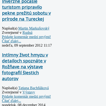
Inverzné počasie
turistom pripravilo
pekne prežitú sobotu v
prírode na Tureckej
Napísal(a)
Martin Markušovský
Zverejnené v
Rudná
Pridajte komentár medzi prvými!
Čítať ďalej...
nedeľa, 09 september 2012 11:17
Intímny život hmyzu v
detailoch spoznáte v
Rožňave na výstave
fotografií šiestich
autorov
Napísal(a)
Tatiana Bachňáková
Zverejnené v
Výstavy
Pridajte komentár medzi prvými!
Čítať ďalej...
pondelok, 08 december 2014