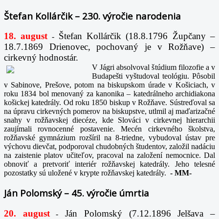
Štefan Kollárčik – 230. výročie narodenia
18. august
Štefan Kollárčik (18.8.1796 Župčany –
-
18.7.1869 Drienovec, pochovaný je v Rožňave) –
cirkevný hodnostár.
V Jágri absolvoval štúdium filozofie a v
Budapešti vyštudoval teológiu. Pôsobil
v Sabinove, Prešove, potom na biskupskom úrade v Košiciach, v
roku 1834 bol menovaný za kanonika – katedrálneho archidiakona
košickej katedrály. Od roku 1850 biskup v Rožňave. Sústreďoval sa
na úpravu cirkevných pomerov na biskupstve, utlmil aj maďarizačné
snahy v rožňavskej diecéze, kde Slováci v cirkevnej hierarchii
zaujímali rovnocenné postavenie. Mecén cirkevného školstva,
rožňavské gymnázium rozšíril na 8-triedne, vybudoval ústav pre
výchovu dievčat, podporoval chudobných študentov, založil nadáciu
na zaistenie platov učiteľov, pracoval na založení nemocnice. Dal
obnoviť a pretvoriť interiér rožňavskej katedrály. Jeho telesné
pozostatky sú uložené v krypte rožňavskej katedrály.
-
MM-
Ján Polomský – 45. výročie úmrtia
20. august
Ján Polomský (7.12.1896 Jelšava –
-