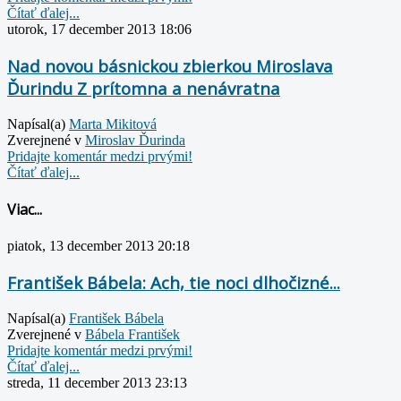
Čítať ďalej...
utorok, 17 december 2013 18:06
Nad novou básnickou zbierkou Miroslava
Ďurindu Z prítomna a nenávratna
Napísal(a)
Marta Mikitová
Zverejnené v
Miroslav Ďurinda
Pridajte komentár medzi prvými!
Čítať ďalej...
Viac...
piatok, 13 december 2013 20:18
František Bábela: Ach, tie noci dlhočizné...
Napísal(a)
František Bábela
Zverejnené v
Bábela František
Pridajte komentár medzi prvými!
Čítať ďalej...
streda, 11 december 2013 23:13