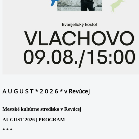
A U G U S T * 2 0 2 6 * v Revúcej
Mestské kultúrne stredisko v Revúcej
AUGUST 2026 | PROGRAM
* * *