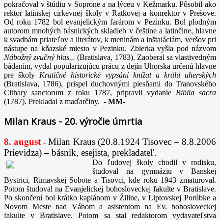
pokračoval v štúdiu v Soprone a na lýceu v Kežmarku. Pôsobil ako
rektor latinskej cirkevnej školy v Ratkovej a konrektor v Prešove.
Od roku 1782 bol evanjelickým farárom v Pezinku. Bol plodným
autorom mnohých básnických skladieb v češtine a latinčine, hlavne
k svadbám priateľov a literátov, k meninám a inštaláciám, veršov pri
nástupe na kňazské miesto v Pezinku. Zbierka vyšla pod názvom
Nábožný zvučný hlas...
(Bratislava, 1783). Zaoberal sa vlastivedným
bádaním, vydal popularizujúcu prácu z dejín Uhorska určenú hlavne
pre školy
Kratičné historické vypsání knížat a králů uherských
(Bratislava, 1786), prispel duchovnými piesňami do Tranovského
Cithary sanctorum z roku 1787, pripravil vydanie
Biblia sacra
(1787). Prekladal z maďarčiny.
-
MM-
Milan Kraus - 20. výročie úmrtia
8. august
Milan Kraus (20.8.1924 Tisovec – 8.8.2006
-
Prievidza) – básnik, esejista, prekladateľ.
Do ľudovej školy chodil v rodisku,
študoval na gymnáziu v Banskej
Bystrici, Rimavskej Sobote a Tisovci, kde roku 1943 zmaturoval.
Potom študoval na Evanjelickej bohosloveckej fakulte v Bratislave.
Po skončení bol krátko kaplánom v Žiline, v Liptovskej Porúbke a
Novom Meste nad Váhom a asistentom na Ev. bohosloveckej
fakulte v Bratislave. Potom sa stal redaktorom vydavateľstva