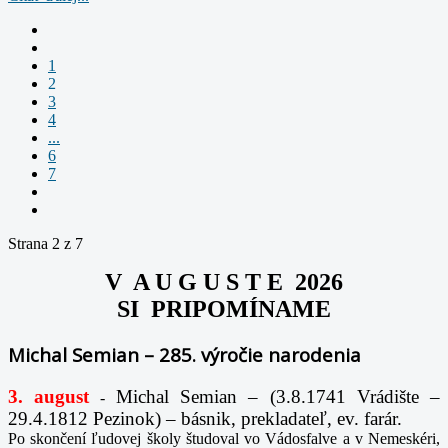
1
2
3
4
...
6
7
Strana 2 z 7
V A U G U S T E 2026
SI PRIPOMÍNAME
Michal Semian – 285. výročie narodenia
3. august
Michal Semian – (3.8.1741 Vrádište –
-
29.4.1812 Pezinok) – básnik, prekladateľ, ev. farár.
Po skončení ľudovej školy študoval vo Vádosfalve a v Nemeskéri,