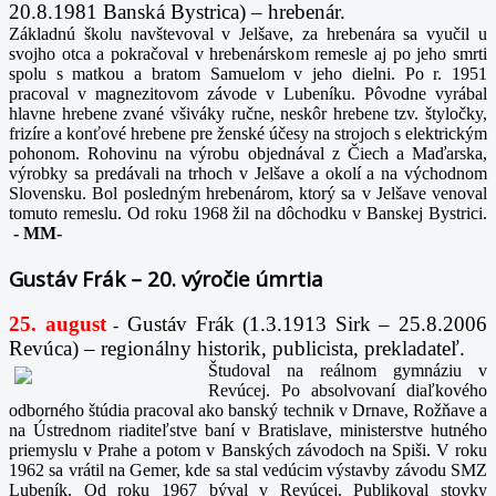
20.8.1981 Banská Bystrica) – hrebenár.
Základnú školu navštevoval v Jelšave, za hrebenára sa vyučil u
svojho otca a pokračoval v hrebenárskom remesle aj po jeho smrti
spolu s matkou a bratom Samuelom v jeho dielni. Po r. 1951
pracoval v magnezitovom závode v Lubeníku. Pôvodne vyrábal
hlavne hrebene zvané všiváky ručne, neskôr hrebene tzv. štyločky,
frizíre a konťové hrebene pre ženské účesy na strojoch s elektrickým
pohonom. Rohovinu na výrobu objednával z Čiech a Maďarska,
výrobky sa predávali na trhoch v Jelšave a okolí a na východnom
Slovensku. Bol posledným hrebenárom, ktorý sa v Jelšave venoval
tomuto remeslu. Od roku 1968 žil na dôchodku v Banskej Bystrici.
-
MM-
Gustáv Frák – 20. výročie úmrtia
25. august
Gustáv Frák
(1.3.1913 Sirk – 25.8.2006
-
Revúca) – regionálny historik, publicista, prekladateľ.
Študoval na reálnom gymnáziu v
Revúcej. Po absolvovaní diaľkového
odborného štúdia pracoval ako banský technik v Drnave, Rožňave a
na Ústrednom riaditeľstve baní v Bratislave, ministerstve hutného
priemyslu v Prahe a potom v Banských závodoch na Spiši. V roku
1962 sa vrátil na Gemer, kde sa stal vedúcim výstavby závodu SMZ
Lubeník. Od roku 1967 býval v Revúcej. Publikoval stovky