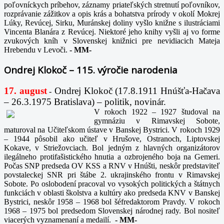
poľovníckych príbehov, záznamy priateľských stretnutí poľovníkov,
rozprávanie zážitkov a opis krás a bohatstva prírody v okolí Mokrej
Lúky, Revúcej, Sirku, Muránskej doliny vyšlo knižne s ilustráciami
Vincenta Blanára z Revúcej. Niektoré jeho knihy vyšli aj vo forme
zvukových kníh v Slovenskej knižnici pre nevidiacich Mateja
Hrebendu v Levoči.
-
MM-
Ondrej Klokoč – 115. výročie narodenia
17. august
Ondrej Klokoč (17.8.1911 Hnúšťa-Hačava
-
– 26.3.1975 Bratislava) – politik, novinár.
V rokoch 1922 – 1927 študoval na
gymnáziu v Rimavskej Sobote,
maturoval na Učiteľskom ústave v Banskej Bystrici. V rokoch 1929
– 1944 pôsobil ako učiteľ v Hrušove, Ostranoch, Liptovskej
Kokave, v Striežovciach. Bol jedným z hlavných organizátorov
ilegálneho protifašistického hnutia a ozbrojeného boja na Gemeri.
Počas SNP predseda OV KSS a RNV v Hnúšti, neskôr predstaviteľ
povstaleckej SNR pri štábe 2. ukrajinského frontu v Rimavskej
Sobote. Po oslobodení pracoval vo vysokých politických a štátnych
funkciách v oblasti školstva a kultúry ako predseda KNV v Banskej
Bystrici, neskôr 1958 – 1968 bol šéfredaktorom Pravdy. V rokoch
1968 – 1975 bol predsedom Slovenskej národnej rady. Bol nositeľ
viacerých vyznamenaní a medailí.
-
MM-