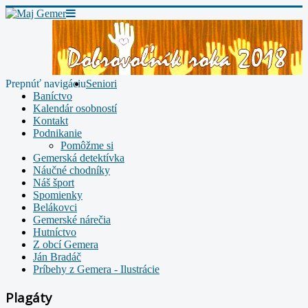
Prepnúť navigáciu
Seniori
Baníctvo
Kalendár osobností
Kontakt
Podnikanie
Pomôžme si
Gemerská detektívka
Náučné chodníky
Náš šport
Spomienky
Belákovci
Gemerské nárečia
Hutníctvo
Z obcí Gemera
Ján Bradáč
Príbehy z Gemera - Ilustrácie
Plagáty