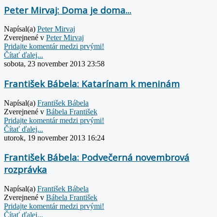
Peter Mirvaj: Doma je doma...
Napísal(a)
Peter Mirvaj
Zverejnené v
Peter Mirvaj
Pridajte komentár medzi prvými!
Čítať ďalej...
sobota, 23 november 2013 23:58
František Bábela: Katarínam k meninám
Napísal(a)
František Bábela
Zverejnené v
Bábela František
Pridajte komentár medzi prvými!
Čítať ďalej...
utorok, 19 november 2013 16:24
František Bábela: Podvečerná novembrová
rozprávka
Napísal(a)
František Bábela
Zverejnené v
Bábela František
Pridajte komentár medzi prvými!
Čítať ďalej...