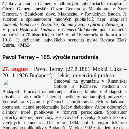
článkov a prác o Gemeri v odborných publikáciách, časopisoch
Obzor Gemera, neskôr Obzor Gemera a Malohontu, v Zore
Gemera, v Baníckom slove, Magnezite, v Revúckych listoch. Je
autorom a spoluautorom mnohých publikácií, napr
. Magnezit
Lubeník, Baníctvo v Železníku, Záhadný zvon Quirin v Revúcej
a i.
V práci
Historické knižnice v Gemeri-Malohonte
podal náročnú
sumarizáciu 70 historických knižníc od 16. storočia do konca roka
1918. Je držiteľom najvyššieho ocenenia mesta Revúca Zlatý
Quirin.
-
MM-
Pavol Terray – 165. výročie narodenia
27. august
Pavol Terray
(27.8.1861 Mokrá Lúka –
-
20.11.1926 Budapešť) – lekár, univerzitný profesor
Študoval na gymnáziu v Rimavskej
Sobote a Rožňave, medicínu v
Budapešti. Pracoval na internej a pľúcnej klinike v Budapešti a
pôsobil aj ako učiteľ internej medicíny na tamojšej univerzite.
Venoval sa výskumu pľúcnych chorôb súvisiacich s látkovou
premenou, najmä problematike liečby diabetikov. Autor odborných
článkov, ktoré publikoval v rôznych periodikách. Spoluautor
príručky internej medicíny, zostavovateľ ročenky Spolku lekárov
verejných nemocníc. Od roku 1894 bol hlavným lekárom
Apponyiho polikliniky v Budapešti. V roku 1902 získal jednu z cien