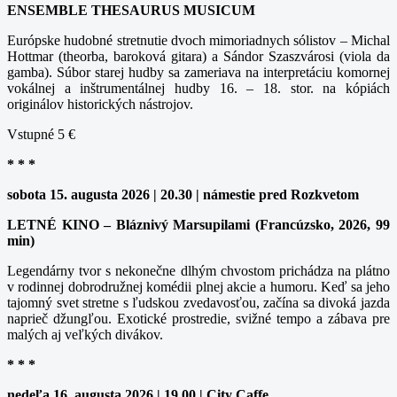
ENSEMBLE THESAURUS MUSICUM
Európske hudobné stretnutie dvoch mimoriadnych sólistov – Michal
Hottmar (theorba, baroková gitara) a Sándor Szaszvárosi (viola da
gamba). Súbor starej hudby sa zameriava na interpretáciu komornej
vokálnej a inštrumentálnej hudby 16. – 18. stor. na kópiách
originálov historických nástrojov.
Vstupné 5 €
* * *
sobota 15. augusta 2026 | 20.30 | námestie pred Rozkvetom
LETNÉ KINO – Bláznivý Marsupilami (Francúzsko, 2026, 99
min)
Legendárny tvor s nekonečne dlhým chvostom prichádza na plátno
v rodinnej dobrodružnej komédii plnej akcie a humoru. Keď sa jeho
tajomný svet stretne s ľudskou zvedavosťou, začína sa divoká jazda
naprieč džungľou. Exotické prostredie, svižné tempo a zábava pre
malých aj veľkých divákov.
* * *
nedeľa 16. augusta 2026 | 19.00 | City Caffe