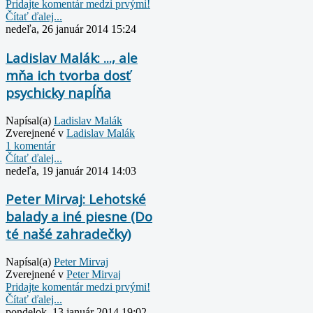
Pridajte komentár medzi prvými!
Čítať ďalej...
nedeľa, 26 január 2014 15:24
Ladislav Malák: ..., ale
mňa ich tvorba dosť
psychicky napĺňa
Napísal(a)
Ladislav Malák
Zverejnené v
Ladislav Malák
1 komentár
Čítať ďalej...
nedeľa, 19 január 2014 14:03
Peter Mirvaj: Lehotské
balady a iné piesne (Do
té našé zahradečky)
Napísal(a)
Peter Mirvaj
Zverejnené v
Peter Mirvaj
Pridajte komentár medzi prvými!
Čítať ďalej...
pondelok, 13 január 2014 19:02