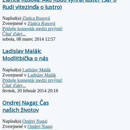
Rudi vitezinďa o lustro)
Napísal(a)
Zlatica Rusová
Zverejnené v
Zlatica Rusová
Pridajte komentár medzi prvými!
Čítať ďalej...
sobota, 08 marec 2014 12:57
Ladislav Malák:
Modlitbička o nás
Napísal(a)
Ladislav Malák
Zverejnené v
Ladislav Malák
Pridajte komentár medzi prvými!
Čítať ďalej...
štvrtok, 20 február 2014 20:18
Ondrej Nagaj: Čas
našich životov
Napísal(a)
Ondrej Nagaj
Zverejnené v
Ondrej Nagaj