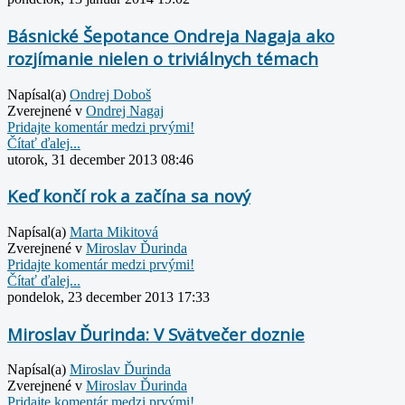
Básnické Šepotance Ondreja Nagaja ako
rozjímanie nielen o triviálnych témach
Napísal(a)
Ondrej Doboš
Zverejnené v
Ondrej Nagaj
Pridajte komentár medzi prvými!
Čítať ďalej...
utorok, 31 december 2013 08:46
Keď končí rok a začína sa nový
Napísal(a)
Marta Mikitová
Zverejnené v
Miroslav Ďurinda
Pridajte komentár medzi prvými!
Čítať ďalej...
pondelok, 23 december 2013 17:33
Miroslav Ďurinda: V Svätvečer doznie
Napísal(a)
Miroslav Ďurinda
Zverejnené v
Miroslav Ďurinda
Pridajte komentár medzi prvými!