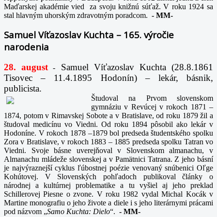
Maďarskej akadémie vied za svoju knižnú súťaž. V roku 1924 sa
stal hlavným uhorským zdravotným poradcom.
-
MM-
Samuel Víťazoslav Kuchta – 165. výročie
narodenia
28. august
Samuel Víťazoslav Kuchta (28.8.1861
-
Tisovec – 11.4.1895 Hodonín) – lekár, básnik,
publicista.
Študoval na Prvom slovenskom
gymnáziu v Revúcej v rokoch 1871 –
1874, potom v Rimavskej Sobote a v Bratislave, od roku 1879 žil a
študoval medicínu vo Viedni. Od roku 1894 pôsobil ako lekár v
Hodoníne. V rokoch 1878 –1879 bol predseda študentského spolku
Zora v Bratislave, v rokoch 1883 – 1885 predseda spolku Tatran vo
Viedni. Svoje básne uverejňoval v Slovenskom almanachu, v
Almanachu mládeže slovenskej a v Pamätnici Tatrana. Z jeho básní
je najvýraznejší cyklus ľúbostnej poézie venovaný snúbenici Oľge
Kohútovej. V Slovenských pohľadoch publikoval články o
národnej a kultúrnej problematike a tu vyšiel aj jeho preklad
Schillerovej Piesne o zvone. V roku 1982 vydal Michal Kocák v
Martine monografiu o jeho živote a diele i s jeho literárnymi prácami
pod názvom „
Samo Kuchta: Dielo
“.
-
MM-