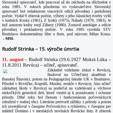
Slovenský spisovateľ, kde pracoval až do odchodu na dôchodok v
roku 1985. V rokoch pôsobenia vo vydavateľstve Slovenský
spisovateľ bol redaktorom viacerých edícií pôvodnej i preloženej
poézie. Vydal 9 zbierok poézie, výbery z jeho básnickej tvorby vyšli
v knihách Kroky (1961), Z lyriky (1975), Nálady (1979, 1983). Je
tiež autorom knihy esejí Zábery (1980). Zostavil antológie a edície
pôvodnej i prekladovej poézie. V roku 1995 vyrobila STV
Bratislava dokumentárny film o ňom, pod názvom Milan Kraus.
-
MM-
Rudolf Strinka – 15. výročie úmrtia
11. august
– Rudolf Strinka (19.6.1927 Mokrá Lúka –
11.8.2011 Revúca) – učiteľ, spisovateľ.
Základné vzdelanie získal v Revúcej,
študoval na Učiteľskej akadémii v
Banskej Štiavnici, potom na Pedagogickej fakulte UK v Bratislave.
Pôsobil v Revúčke, Kopráši, Muráni, neskôr v Revúcej. Ako učiteľ
základnej školy v Revúcej sa podieľal na vzdelávaní a výchove
niekoľkých generácií detí, ktoré viedol aj k poznávaniu i ochrane
prírody. Dlhé roky bol členom i funkcionárom poľovníckych
združení v rodnej obci. Literárne pretvoril zážitky z prírody a potom
ich uverejňoval v časopise Poľovníctvo a rybárstvo, v časopise pre
mládež Domino i v mestských novinách Revúcke listy. 8 zbierok