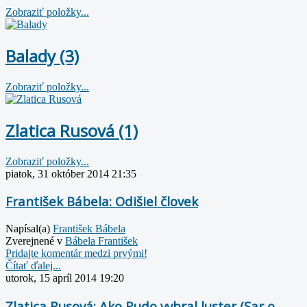
Zobraziť položky...
Balady (3)
Zobraziť položky...
Zlatica Rusová (1)
Zobraziť položky...
piatok, 31 október 2014 21:35
František Bábela: Odišiel človek
Napísal(a)
František Bábela
Zverejnené v
Bábela František
Pridajte komentár medzi prvými!
Čítať ďalej...
utorok, 15 apríl 2014 19:20
Zlatica Rusová: Ako Rudo vyhral luster (Sar o