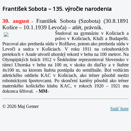
František Sobota – 135. výročie narodenia
30. august
František Sobota (Szobota) (30.8.1891
-
Košice – 10.1.1939 Levoča) – atlét, právnik.
Študoval na gymnáziu v Košiciach a
právo v Košiciach, Kluži a Budapešti.
Pracoval ako predseda súdu v Rožňave, potom ako predseda súdu v
Levoči a sudca v Košiciach. V roku 1911 na celouhorských
pretekoch v Arade utvoril uhorský rekord v behu na 100 metrov. Na
Olympijských hrách 1912 v Štokholme reprezentoval Slovensko v
rámci Uhorska v behu na 100 m, v skoku do diaľky a v štafete
4x100 m, na ktorom štafeta postúpila do semifinále. Bol vedúcim
atletického oddielu KAC v Košiciach, ako tréner pôsobil medzi
robotníckymi športovcami. Po skončení kariéry pôsobil ako tréner
materského košického klubu KAC, v rokoch 1920 – 1921 mu
dokonca šéfoval.
-
MM-
© 2026 Maj Gemer
Späť hore