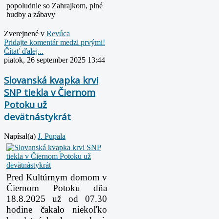
popoludnie so Zahrajkom, plné
hudby a zábavy
Zverejnené v
Revúca
Pridajte komentár medzi prvými!
Čítať ďalej...
piatok, 26 september 2025 13:44
Slovanská kvapka krvi
SNP tiekla v Čiernom
Potoku už
devätnástykrát
Napísal(a)
J. Pupala
Pred Kultúrnym domom v
Čiernom Potoku dňa
18.8.2025 už od 07.30
hodine čakalo niekoľko