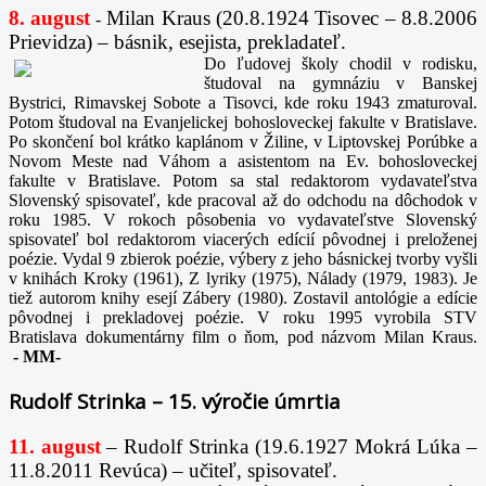
8. august
Milan Kraus (20.8.1924 Tisovec – 8.8.2006
-
Prievidza) – básnik, esejista, prekladateľ.
Do ľudovej školy chodil v rodisku,
študoval na gymnáziu v Banskej
Bystrici, Rimavskej Sobote a Tisovci, kde roku 1943 zmaturoval.
Potom študoval na Evanjelickej bohosloveckej fakulte v Bratislave.
Po skončení bol krátko kaplánom v Žiline, v Liptovskej Porúbke a
Novom Meste nad Váhom a asistentom na Ev. bohosloveckej
fakulte v Bratislave. Potom sa stal redaktorom vydavateľstva
Slovenský spisovateľ, kde pracoval až do odchodu na dôchodok v
roku 1985. V rokoch pôsobenia vo vydavateľstve Slovenský
spisovateľ bol redaktorom viacerých edícií pôvodnej i preloženej
poézie. Vydal 9 zbierok poézie, výbery z jeho básnickej tvorby vyšli
v knihách Kroky (1961), Z lyriky (1975), Nálady (1979, 1983). Je
tiež autorom knihy esejí Zábery (1980). Zostavil antológie a edície
pôvodnej i prekladovej poézie. V roku 1995 vyrobila STV
Bratislava dokumentárny film o ňom, pod názvom Milan Kraus.
-
MM-
Rudolf Strinka – 15. výročie úmrtia
11. august
– Rudolf Strinka (19.6.1927 Mokrá Lúka –
11.8.2011 Revúca) – učiteľ, spisovateľ.