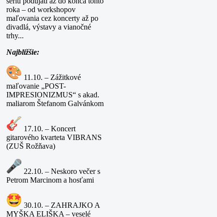
sériu podujatí až do konca tohto
roka – od workshopov
maľovania cez koncerty až po
divadlá, výstavy a vianočné
trhy...
Najbližšie:
11.10. – Zážitkové
maľovanie „POST-
IMPRESIONIZMUS“ s akad.
maliarom Štefanom Galvánkom
17.10. – Koncert
gitarového kvarteta VIBRANS
(ZUŠ Rožňava)
22.10. – Neskoro večer s
Petrom Marcinom a hosťami
30.10. – ZAHRAJKO A
MYŠKA ELIŠKA – veselé