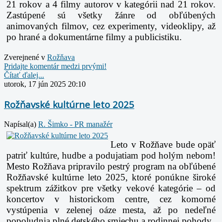
21 rokov a 4 filmy autorov v kategórii nad
21 rokov.
Zastúpené sú všetky žánre od obľúbených
animovaných filmov, cez experimenty,
videoklipy, až
po hrané a dokumentárne filmy a publicistiku.
Zverejnené v
Rožňava
Pridajte komentár medzi prvými!
Čítať ďalej...
utorok, 17 jún 2025 20:10
Rožňavské kultúrne leto 2025
Napísal(a)
R. Šimko - PR manažér
Leto v Rožňave bude opäť
patriť kultúre, hudbe a podujatiam pod holým nebom!
Mesto Rožňava
pripravilo pestrý program na obľúbené
Rožňavské kultúrne leto 2025, ktoré ponúkne široké
spektrum
zážitkov pre všetky vekové kategórie – od
koncertov v historickom centre, cez komorné
vystúpenia v
zelenej oáze mesta, až po nedeľné
popoludnia plné detského smiechu a rodinnej pohody.