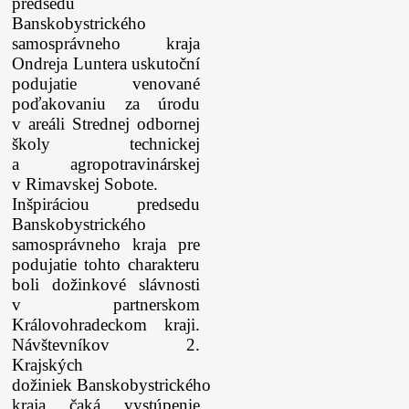
predsedu
Banskobystrického
samosprávneho kraja
Ondreja
Luntera uskutoční
podujatie venované
poďakovaniu za úrodu
v areáli Strednej odbornej
školy
technickej
a agropotravinárskej
v Rimavskej Sobote.
Inšpiráciou predsedu
Banskobystrického
samosprávneho kraja pre
podujatie tohto charakteru
boli
dožinkové slávnosti
v partnerskom
Královohradeckom kraji.
Návštevníkov 2.
Krajských
dožiniek
Banskobystrického
kraja čaká vystúpenie