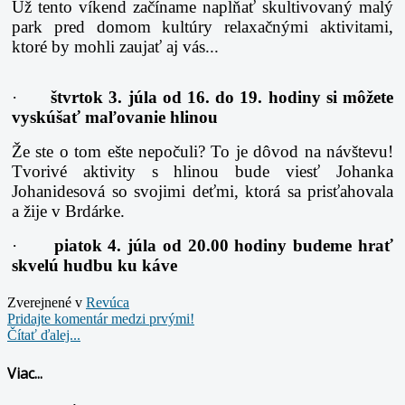
Už tento víkend začíname napĺňať skultivovaný malý
park pred domom kultúry relaxačnými aktivitami,
ktoré by mohli zaujať aj vás...
·
štvrtok 3. júla od 16. do 19. hodiny si môžete
vyskúšať maľovanie hlinou
Že ste o tom ešte nepočuli? To je dôvod na návštevu!
Tvorivé aktivity s hlinou bude viesť Johanka
Johanidesová so svojimi deťmi, ktorá sa prisťahovala
a žije v Brdárke.
·
piatok 4. júla od 20.00 hodiny budeme hrať
skvelú hudbu ku káve
Zverejnené v
Revúca
Pridajte komentár medzi prvými!
Čítať ďalej...
Viac...