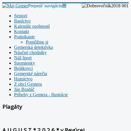
Prepnúť navigáciu
Seniori
Baníctvo
Kalendár osobností
Kontakt
Podnikanie
Pomôžme si
Gemerská detektívka
Náučné chodníky
Náš šport
Spomienky
Belákovci
Gemerské nárečia
Hutníctvo
Z obcí Gemera
Ján Bradáč
Príbehy z Gemera - Ilustrácie
Plagáty
A U G U S T * 2 0 2 6 * v Revúcej