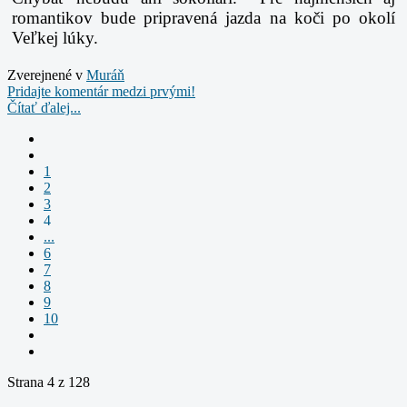
romantikov bude pripravená jazda na koči po okolí
Veľkej lúky.
Zverejnené v
Muráň
Pridajte komentár medzi prvými!
Čítať ďalej...
1
2
3
4
...
6
7
8
9
10
Strana 4 z 128