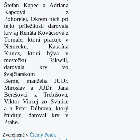
Štefan Kapec a Adriana
Kapcová z
Pohorelej. Okrem nich pri
tejto príležitosti darovala
krv aj Renáta Kovácsová z
Tornale, ktorá pracuje v
Nemecku, Katarína
Kuncz, ktorá býva v
mestečku Rikwill,
darovala krv vo
švajčiarskom
Berne, manželia JUDr.
Miroslav a JUDr. Jana
Bérešovci z Trebišova,
Viktor Vincej zo Svinice
a
a Peter Dúbrava, ktorý
študuje, daroval krv v
Prahe.
Zverejnené v
Čierny Potok