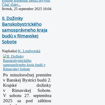
Pridajte komentár medzi prvými!
Čítať ďalej...
štvrtok, 25 september 2025 16:04
II. Dožinky
Banskobystrického
samosprávneho kraja
budú v Rimavskej
Sobote
Napísal(a)
K. Lendvorská
Po minuloročnej premiére
v Banskej Bystrici budú 2.
Krajské dožinky
v Rimavskej Sobote.
V sobotu
27. septembra
2025 sa pod záštitou