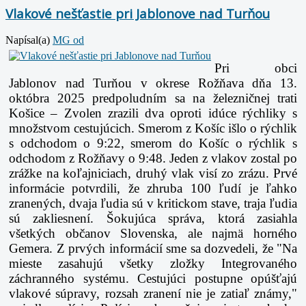
Vlakové nešťastie pri Jablonove nad Turňou
Napísal(a)
MG od
Pri obci
Jablonov nad Turňou v okrese Rožňava dňa 13.
októbra 2025 predpoludním sa na železničnej trati
Košice – Zvolen zrazili dva oproti idúce rýchliky s
množstvom cestujúcich. Smerom z Košíc išlo o rýchlik
s odchodom o 9:22, smerom do Košíc o rýchlik s
odchodom z Rožňavy o 9:48. Jeden z vlakov zostal po
zrážke na koľajniciach, druhý vlak visí zo zrázu. Prvé
informácie potvrdili, že zhruba 100 ľudí je ľahko
zranených, dvaja ľudia sú v kritickom stave, traja ľudia
sú zakliesnení. Šokujúca správa, ktorá zasiahla
všetkých občanov Slovenska, ale najmä horného
Gemera. Z prvých informácií sme sa dozvedeli, že "Na
mieste zasahujú všetky zložky Integrovaného
záchranného systému. Cestujúci postupne opúšťajú
vlakové súpravy, rozsah zranení nie je zatiaľ známy,"