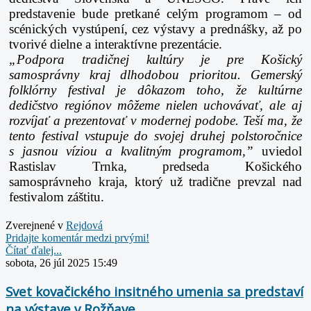
predstavenie bude pretkané celým programom – od
scénických vystúpení, cez
výstavy a prednášky, až po
tvorivé dielne a interaktívne prezentácie.
„Podpora tradičnej kultúry je pre Košický
samosprávny kraj dlhodobou prioritou. Gemerský
folklórny
festival je dôkazom toho, že kultúrne
dedičstvo regiónov môžeme nielen uchovávať, ale aj
rozvíjať a
prezentovať v modernej podobe. Teší ma, že
tento festival vstupuje do svojej druhej polstoročnice
s
jasnou víziou a kvalitným programom,”
uviedol
Rastislav Trnka, predseda Košického
samosprávneho
kraja, ktorý už tradične prevzal nad
festivalom záštitu.
Zverejnené v
Rejdová
Pridajte komentár medzi prvými!
Čítať ďalej...
sobota, 26 júl 2025 15:49
Svet kovačického insitného umenia sa predstaví
na výstave v Rožňave