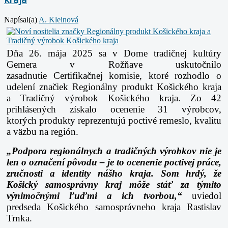
Napísal(a)
A. Kleinová
Dňa 26. mája 2025 sa v Dome tradičnej kultúry
Gemera v Rožňave uskutočnilo
zasadnutie
Certifikačnej komisie, ktoré rozhodlo o
udelení značiek Regionálny produkt Košického kraja
a
Tradičný výrobok Košického kraja. Zo 42
prihlásených získalo ocenenie 31 výrobcov,
ktorých
produkty reprezentujú poctivé remeslo, kvalitu
a väzbu na región.
„Podpora regionálnych a tradičných výrobkov nie je
len o označení pôvodu – je to ocenenie
poctivej práce,
zručnosti a identity nášho kraja. Som hrdý, že
Košický samosprávny kraj
môže stáť za týmito
výnimočnými ľuďmi a ich tvorbou,“
uviedol
predseda Košického
samosprávneho kraja Rastislav
Trnka.