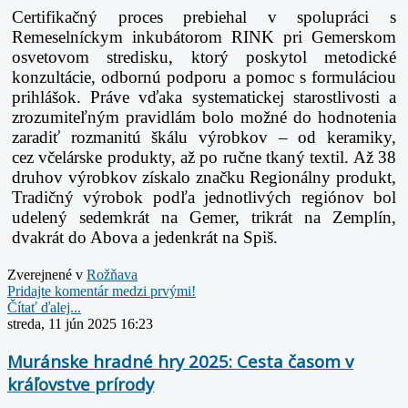
Certifikačný proces prebiehal v spolupráci s
Remeselníckym inkubátorom RINK pri
Gemerskom
osvetovom stredisku, ktorý poskytol metodické
konzultácie, odbornú podporu a
pomoc s formuláciou
prihlášok. Práve vďaka systematickej starostlivosti a
zrozumiteľným
pravidlám bolo možné do hodnotenia
zaradiť rozmanitú škálu výrobkov – od keramiky,
cez
včelárske produkty, až po ručne tkaný textil. Až 38
druhov výrobkov získalo značku
Regionálny produkt,
Tradičný výrobok podľa jednotlivých regiónov bol
udelený sedemkrát na
Gemer, trikrát na Zemplín,
dvakrát do Abova a jedenkrát na Spiš.
Zverejnené v
Rožňava
Pridajte komentár medzi prvými!
Čítať ďalej...
streda, 11 jún 2025 16:23
Muránske hradné hry 2025: Cesta časom v
kráľovstve prírody