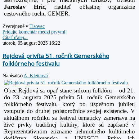
Jaroslav Hric
, riaditeľ oblastnej organizácie
cestovného ruchu GEMER.
Zverejnené v
Tisovec
Pridajte komentár medzi prvými!
Čítať ďalej...
utorok, 05 august 2025 16:22
Rejdová privíta 51. ročník Gemerského
folklórneho festivalu
Napísal(a)
A. Kleinová
Obec Rejdová sa opäť stane srdcom folklóru – od 21.
do 23. augusta 2025 privíta 51.
ročník Gemerského
folklórneho festivalu, ktorý po úspešnom jubileu
vstupuje do druhej polstoročnice
svojej existencie. V
aktuálnom ročníku sa festival tematicky zameriava na
živé prvky tradičnej kultúry,
ktoré sú zapísané v
Reprezentatívnom zozname nehmotného kultúrneho
dedičstva Slovenska a
UNESCO. Práve ich