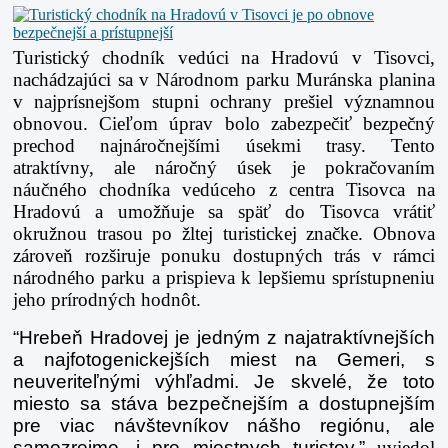
Turistický chodník vedúci na Hradovú v Tisovci,
nachádzajúci sa v Národnom parku Muránska planina
v najprísnejšom stupni ochrany prešiel významnou
obnovou. Cieľom úprav bolo zabezpečiť bezpečný
prechod najnáročnejšími úsekmi trasy. Tento
atraktívny, ale náročný úsek je pokračovaním
náučného chodníka vedúceho z centra Tisovca na
Hradovú a umožňuje sa späť do Tisovca vrátiť
okružnou trasou po žltej turistickej značke. Obnova
zároveň rozširuje ponuku dostupných trás v rámci
národného parku a prispieva k lepšiemu sprístupneniu
jeho prírodných hodnôt.
“Hrebeň Hradovej je jedným z najatraktívnejších
a najfotogenickejších miest na Gemeri, s
neuveriteľnými výhľadmi. Je skvelé, že toto
miesto sa stáva bezpečnejším a dostupnejším
pre viac návštevníkov nášho regiónu, ale
samozrejme, i pre miestnych turistov,”
uviedol