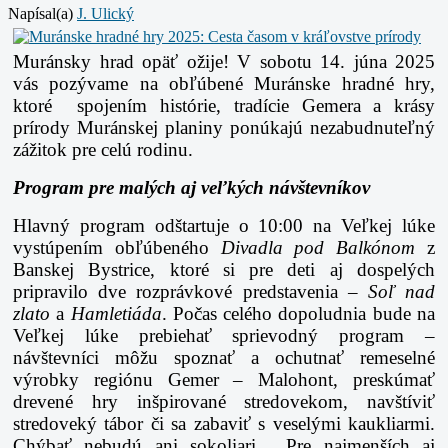
Napísal(a)
J. Ulický
Muránsky hrad opäť ožije! V sobotu 14. júna 2025
vás pozývame na obľúbené Muránske hradné hry,
ktoré spojením histórie, tradície Gemera a krásy
prírody Muránskej planiny ponúkajú nezabudnuteľný
zážitok pre celú rodinu.
Program pre malých aj veľkých návštevníkov
Hlavný program odštartuje o 10:00 na Veľkej lúke
vystúpením obľúbeného
Divadla pod Balkónom
z
Banskej Bystrice, ktoré si pre deti aj dospelých
pripravilo dve rozprávkové predstavenia –
Soľ nad
zlato
a
Hamletiáda
. Počas celého dopoludnia bude na
Veľkej lúke prebiehať sprievodný program –
návštevníci môžu spoznať a ochutnať remeselné
výrobky regiónu Gemer – Malohont, preskúmať
drevené hry inšpirované stredovekom, navštíviť
stredoveký tábor či sa zabaviť s veselými kaukliarmi.
Chýbať nebudú ani sokoliari. Pre najmenších aj