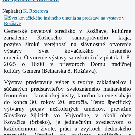
Napísal(a)
K. Roxerová
Gemerské osvetové stredisko v Rožňave, kultúrne
zariadenie Košického samosprávneho kraja,
pozýva
širokú verejnosť na slávnostné otvorenie
výstavy Svet kovačického insitného
umenia.
Otvorenie výstavy sa uskutoční v piatok 1. 8.
2025 o 16:00 v priestoroch Domu tradičnej
kultúry
Gemera (Betliarska 8, Rožňava).
Výstava predstavuje výber z tvorby zakladateľov i
súčasných predstaviteľov svetoznámeho
maliarskeho
fenoménu – kovačickej insity, ktorého korene siahajú
do konca 30. rokov 20.
storočia. Tento špecifický
výtvarný prejav neškolených umelcov, prevažne
Slovákov žijúcich
vo Vojvodine, v okolí obce
Kovačica (Srbsko), je jedinečným svedectvom o
každodennom
živote, práci a zvykoch dedinského