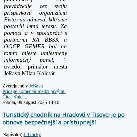
prevádzkuje cez svoju
príspevkovú organizáciu
Bistro na námestí, kde sme
postavili letnú terasu. Za
pomoci a v spolupráci s
partnermi RA BBSK a
OOCR GEMER bol na
tomto mieste umiestnený
informačný panel, “
uviedol primátor mesta
Jelšava Milan Kolesár.
Zverejnené v
Jelšava
Pridajte komentár medzi prvými!
Čítať ďalej...
sobota, 09 august 2025 14:10
Turistický chodník na Hradovú v Tisovci je po
obnove bezpečnejší a prístupnejší
Napísal(a)
J. Ulický