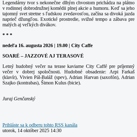
Legendárny tvor s nekonečne dlhým chvostom prichádza na plátno
v rodinnej dobrodružnej komédii plnej akcie a humoru. Keď sa jeho
tajomný svet stretne s ľudskou zvedavosťou, začína sa divoká jazda
naprieč džungľou. Exotické prostredie, svižné tempo a zábava pre
malých aj veľkých divákov.
* * *
nedeľa 16. augusta 2026 | 19.00 | City Caffe
SOARÉ – JAZZOVÉ AJ TERASOVÉ
Letný hudobný večer na terase kaviarne City Caffé pre príjemný
večer v dobrej spoločnosti. Hudobné obsadenie: Arpi Farkaš
(klavír), Vivien Pál-Baláž (spev), Adrian Harvan (saxofón), Adrian
Szajko (kontrabas), Šimon Kulus (bicie).
Juraj Genčanský
Prihláste sa k odberu tohto RSS kanála
utorok, 14 október 2025 14:30