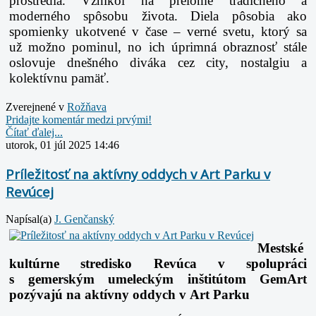
prostredia. Vznikol na prelome tradičného a
moderného
spôsobu života. Diela pôsobia ako
spomienky ukotvené v čase – verné svetu, ktorý sa
už
možno pominul, no ich úprimná obraznosť stále
oslovuje dnešného diváka cez city, nostalgiu
a
kolektívnu pamäť.
Zverejnené v
Rožňava
Pridajte komentár medzi prvými!
Čítať ďalej...
utorok, 01 júl 2025 14:46
Príležitosť na aktívny oddych v Art Parku v
Revúcej
Napísal(a)
J. Genčanský
Mestské
kultúrne stredisko Revúca v spolupráci
s gemerským umeleckým inštitútom GemArt
pozývajú na aktívny oddych v Art Parku