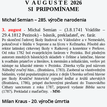
V A U G U S T E 2026
SI PRIPOMÍNAME
Michal Semian – 285. výročie narodenia
3. august
Michal Semian – (3.8.1741 Vrádište –
-
29.4.1812 Pezinok) – básnik, prekladateľ, ev. farár.
Po skončení ľudovej školy študoval vo Vádosfalve a v Nemeskéri,
pokračoval v štúdiu v Soprone a na lýceu v Kežmarku. Pôsobil ako
rektor latinskej cirkevnej školy v Ratkovej a konrektor v Prešove.
Od roku 1782 bol evanjelickým farárom v Pezinku. Bol plodným
autorom mnohých básnických skladieb v češtine a latinčine, hlavne
k svadbám priateľov a literátov, k meninám a inštaláciám, veršov pri
nástupe na kňazské miesto v Pezinku. Zbierka vyšla pod názvom
Nábožný zvučný hlas...
(Bratislava, 1783). Zaoberal sa vlastivedným
bádaním, vydal popularizujúcu prácu z dejín Uhorska určenú hlavne
pre školy
Kratičné historické vypsání knížat a králů uherských
(Bratislava, 1786), prispel duchovnými piesňami do Tranovského
Cithary sanctorum z roku 1787, pripravil vydanie
Biblia sacra
(1787). Prekladal z maďarčiny.
-
MM-
Milan Kraus - 20. výročie úmrtia