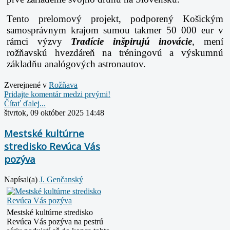
Tento prelomový projekt, podporený Košickým
samosprávnym krajom sumou takmer 50 000 eur v
rámci
výzvy
Tradície inšpirujú inovácie
, mení
rožňavskú hvezdáreň na tréningovú a výskumnú
základňu
analógových astronautov.
Zverejnené v
Rožňava
Pridajte komentár medzi prvými!
Čítať ďalej...
štvrtok, 09 október 2025 14:48
Mestské kultúrne
stredisko Revúca Vás
pozýva
Napísal(a)
J. Genčanský
Mestské kultúrne stredisko
Revúca
Vás pozýva na pestrú