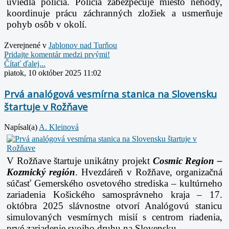
uviedla polícia. Polícia zabezpečuje miesto nehody,
koordinuje prácu záchranných zložiek a usmerňuje
pohyb osôb v okolí.
Zverejnené v
Jablonov nad Turňou
Pridajte komentár medzi prvými!
Čítať ďalej...
piatok, 10 október 2025 11:02
Prvá analógová vesmírna stanica na Slovensku
štartuje v Rožňave
Napísal(a)
A. Kleinová
V Rožňave štartuje unikátny projekt
Cosmic Region –
Kozmický región
. Hvezdáreň v Rožňave,
organizačná
súčasť Gemerského osvetového strediska – kultúrneho
zariadenia Košického
samosprávneho kraja – 17.
októbra 2025 slávnostne otvorí Analógovú stanicu
simulovaných vesmírnych
misií s centrom riadenia,
prvé zariadenie svojho druhu na Slovensku.