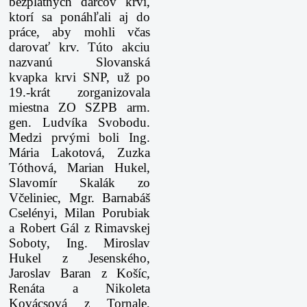
bezplatných darcov krvi,
ktorí sa ponáhľali aj do
práce, aby mohli včas
darovať krv. Túto akciu
nazvanú Slovanská
kvapka krvi SNP, už po
19.-krát zorganizovala
miestna ZO SZPB arm.
gen. Ludvíka Svobodu.
Medzi prvými boli Ing.
Mária Lakotová, Zuzka
Tóthová, Marian Hukel,
Slavomír Skalák zo
Včeliniec, Mgr. Barnabáš
Cselényi, Milan Porubiak
a Robert Gál z Rimavskej
Soboty, Ing. Miroslav
Hukel z Jesenského,
Jaroslav Baran z Košíc,
Renáta a Nikoleta
Kovácsová z Tornale,