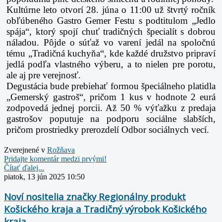
Kultúrne leto otvorí 28. júna o 11:00 už štvrtý ročník
obľúbeného Gastro Gemer Festu s podtitulom
„Jedlo
spája“, ktorý spojí chuť tradičných špecialít s dobrou
náladou. Pôjde o súťaž vo varení jedál na
spoločnú
tému „Tradičná kuchyňa“, kde každé družstvo pripraví
jedlá podľa vlastného výberu, a to
nielen pre porotu,
ale aj pre verejnosť.
Degustácia bude prebiehať formou špeciálneho platidla
„Gemerský gastroš“, pričom 1 kus v hodnote
2 eurá
zodpovedá jednej porcii. Až 50 % výťažku z predaja
gastrošov poputuje na podporu sociálne
slabších,
pričom prostriedky prerozdelí Odbor sociálnych vecí.
Zverejnené v
Rožňava
Pridajte komentár medzi prvými!
Čítať ďalej...
piatok, 13 jún 2025 10:50
Noví nositelia značky Regionálny produkt
Košického kraja a Tradičný výrobok Košického
kraja