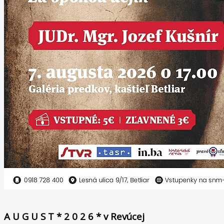
A U G U S T * 2 0 2 6 * v Revúcej