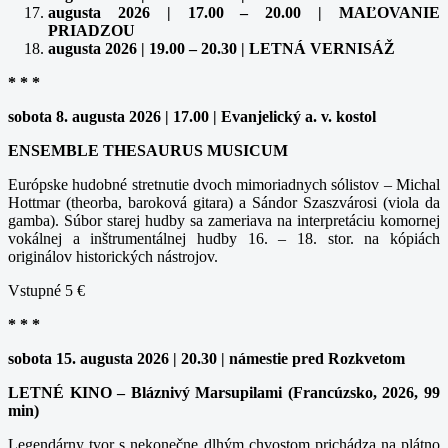
augusta 2026 | 17.00 – 20.00 | MAĽOVANIE
PRIADZOU
augusta 2026 | 19.00 – 20.30 | LETNÁ VERNISÁŽ
* * *
sobota 8. augusta 2026 | 17.00 | Evanjelický a. v. kostol
ENSEMBLE THESAURUS MUSICUM
Európske hudobné stretnutie dvoch mimoriadnych sólistov – Michal
Hottmar (theorba, baroková gitara) a Sándor Szaszvárosi (viola da
gamba). Súbor starej hudby sa zameriava na interpretáciu komornej
vokálnej a inštrumentálnej hudby 16. – 18. stor. na kópiách
originálov historických nástrojov.
Vstupné 5 €
* * *
sobota 15. augusta 2026 | 20.30 | námestie pred Rozkvetom
LETNÉ KINO – Bláznivý Marsupilami (Francúzsko, 2026, 99
min)
Legendárny tvor s nekonečne dlhým chvostom prichádza na plátno