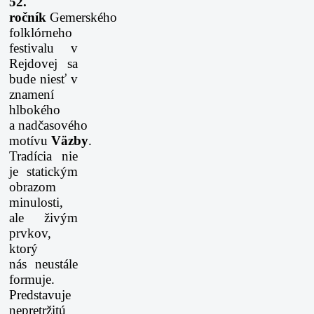
52.
ročník
Gemerského
folklórneho
festivalu v
Rejdovej sa
bude niesť v
znamení
hlbokého
a
nadčasového
motívu
Väzby
.
Tradícia nie
je statickým
obrazom
minulosti,
ale živým
prvkov,
ktorý
nás
neustále
formuje.
Predstavuje
nepretržitú