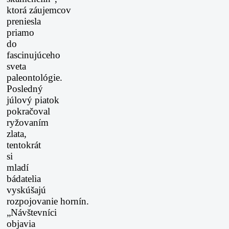
ktorá
záujemcov
preniesla
priamo
do
fascinujúceho
sveta
paleontológie.
Posledný
júlový
piatok
pokračoval
ryžovaním
zlata,
tentokrát
si
mladí
bádatelia
vyskúšajú
rozpojovanie
hornín.
„Návštevníci
objavia