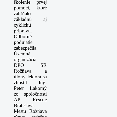
školenie prvej
pomoci, ktoré
zahŕňalo
základnú aj
cyklickú
prípravu.
Odborné
podujatie
zabezpečila
Územná
organizácia
DPO SR
Rožňava a
úlohy lektora sa
zhostil Ing.
Peter Lakomý
zo spoločnosti
AP Rescue
Bratislava.
Mestu Rožňava
týmto srdečne