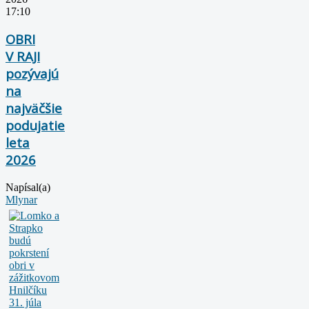
17:10
OBRI
V RAJI
pozývajú
na
najväčšie
podujatie
leta
2026
Napísal(a)
Mlynar