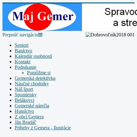
Prepnúť navigáciu
Seniori
Baníctvo
Kalendár osobností
Kontakt
Podnikanie
Pomôžme si
Gemerská detektívka
Náučné chodníky
Náš šport
Spomienky
Belákovci
Gemerské nárečia
Hutníctvo
Z obcí Gemera
Ján Bradáč
Príbehy z Gemera - Ilustrácie