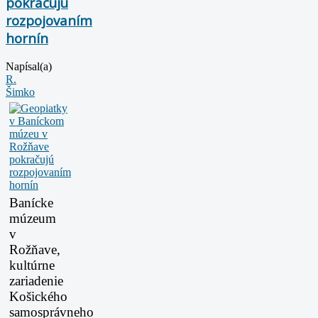
pokračujú
rozpojovaním
hornín
Napísal(a)
R.
Šimko
Banícke
múzeum
v
Rožňave,
kultúrne
zariadenie
Košického
samosprávneho