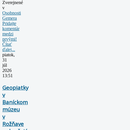
Zverejnené
v
Osobnosti
Gemera
Pridajte
komentár
medzi
prvými!
Čítať
ďalej...
piatok,
31
júl
2026
13:51
Geopiatky
v
Baníckom
múzeu
v
Rožňave