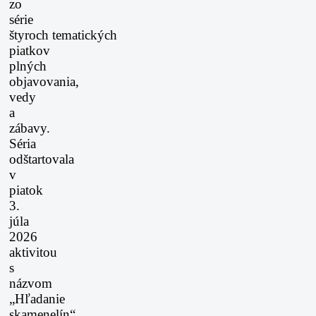
zo
série
štyroch
tematických
piatkov
plných
objavovania,
vedy
a
zábavy.
Séria
odštartovala
v
piatok
3.
júla
2026
aktivitou
s
názvom
„Hľadanie
skamenelín“,