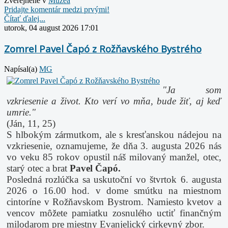
Zverejnené v
Múzeá
Pridajte komentár medzi prvými!
Čítať ďalej...
utorok, 04 august 2026 17:01
Zomrel Pavel Čapó z Rožňavského Bystrého
Napísal(a)
MG
"Ja som
vzkriesenie a život. Kto verí vo mňa, bude žiť, aj keď
umrie."
(Ján, 11, 25)
S hlbokým zármutkom, ale s kresťanskou nádejou na
vzkriesenie, oznamujeme, že dňa 3. augusta 2026 nás
vo veku 85 rokov opustil náš milovaný manžel, otec,
starý otec a brat
Pavel Čapó.
Posledná rozlúčka sa uskutoční vo štvrtok 6. augusta
2026 o 16.00 hod. v dome smútku na miestnom
cintoríne v Rožňavskom Bystrom. Namiesto kvetov a
vencov môžete pamiatku zosnulého uctiť finančným
milodarom pre miestny Evanjelický cirkevný zbor.