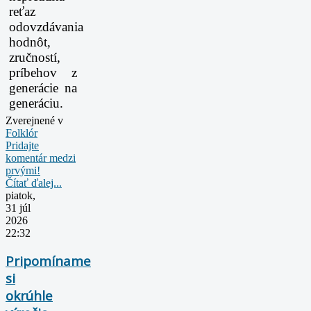
reťaz
odovzdávania
hodnôt,
zručností,
príbehov z
generácie
na
generáciu.
Zverejnené v
Folklór
Pridajte
komentár medzi
prvými!
Čítať ďalej...
piatok,
31 júl
2026
22:32
Pripomíname
si
okrúhle