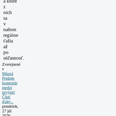
a
ktoré
z
nich
sa
v
našom
regióne
ťažia
až
po
súčasnosť.
Zverejnené
v
Múzeá
Pridajte
komentár
medzi
prvými!
Čítať
ďalej...
pondelok,
27 júl
2026