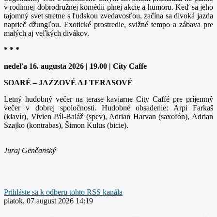
v rodinnej dobrodružnej komédii plnej akcie a humoru. Keď sa jeho
tajomný svet stretne s ľudskou zvedavosťou, začína sa divoká jazda
naprieč džungľou. Exotické prostredie, svižné tempo a zábava pre
malých aj veľkých divákov.
* * *
nedeľa 16. augusta 2026 | 19.00 | City Caffe
SOARÉ – JAZZOVÉ AJ TERASOVÉ
Letný hudobný večer na terase kaviarne City Caffé pre príjemný
večer v dobrej spoločnosti. Hudobné obsadenie: Arpi Farkaš
(klavír), Vivien Pál-Baláž (spev), Adrian Harvan (saxofón), Adrian
Szajko (kontrabas), Šimon Kulus (bicie).
Juraj Genčanský
Prihláste sa k odberu tohto RSS kanála
piatok, 07 august 2026 14:19