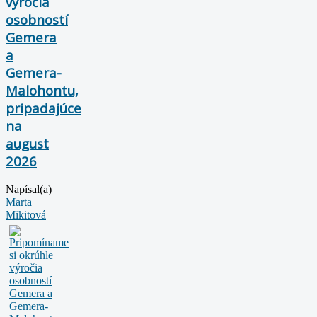
výročia
osobností
Gemera
a
Gemera-
Malohontu,
pripadajúce
na
august
2026
Napísal(a)
Marta
Mikitová