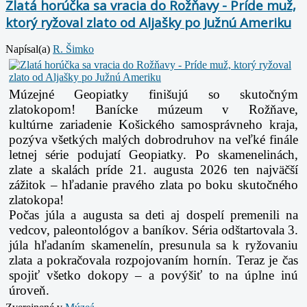
Zlatá horúčka sa vracia do Rožňavy - Príde muž,
ktorý ryžoval zlato od Aljašky po Južnú Ameriku
Napísal(a)
R. Šimko
Múzejné Geopiatky finišujú so skutočným
zlatokopom! Banícke múzeum v Rožňave,
kultúrne
zariadenie Košického samosprávneho kraja,
pozýva všetkých malých dobrodruhov na veľké
finále
letnej série podujatí Geopiatky. Po skamenelinách,
zlate a skalách príde 21. augusta 2026 ten
najväčší
zážitok – hľadanie pravého zlata po boku skutočného
zlatokopa!
Počas júla a augusta sa deti aj dospelí premenili na
vedcov, paleontológov a baníkov. Séria
odštartovala 3.
júla hľadaním skamenelín, presunula sa k ryžovaniu
zlata a pokračovala
rozpojovaním hornín. Teraz je čas
spojiť všetko dokopy – a povýšiť to na úplne inú
úroveň.