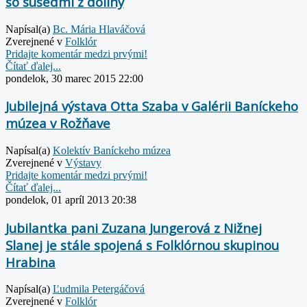
so susedmi z doliny
Napísal(a)
Bc. Mária Hlaváčová
Zverejnené v
Folklór
Pridajte komentár medzi prvými!
Čítať ďalej...
pondelok, 30 marec 2015 22:00
Jubilejná výstava Otta Szaba v Galérii Baníckeho
múzea v Rožňave
Napísal(a)
Kolektív Baníckeho múzea
Zverejnené v
Výstavy
Pridajte komentár medzi prvými!
Čítať ďalej...
pondelok, 01 apríl 2013 20:38
Jubilantka pani Zuzana Jungerová z Nižnej
Slanej je stále spojená s Folklórnou skupinou
Hrabina
Napísal(a)
Ľudmila Petergáčová
Zverejnené v
Folklór