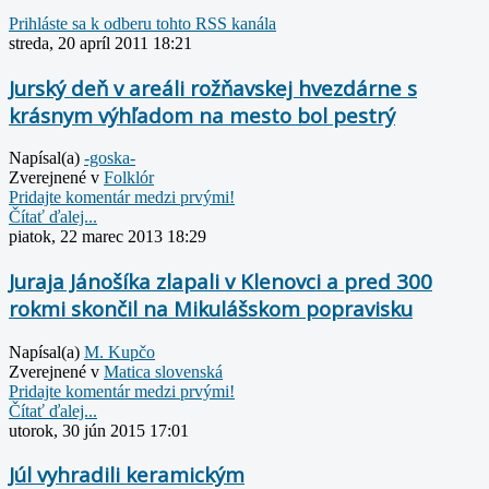
Prihláste sa k odberu tohto RSS kanála
streda, 20 apríl 2011 18:21
Jurský deň v areáli rožňavskej hvezdárne s
krásnym výhľadom na mesto bol pestrý
Napísal(a)
-goska-
Zverejnené v
Folklór
Pridajte komentár medzi prvými!
Čítať ďalej...
piatok, 22 marec 2013 18:29
Juraja Jánošíka zlapali v Klenovci a pred 300
rokmi skončil na Mikulášskom popravisku
Napísal(a)
M. Kupčo
Zverejnené v
Matica slovenská
Pridajte komentár medzi prvými!
Čítať ďalej...
utorok, 30 jún 2015 17:01
Júl vyhradili keramickým