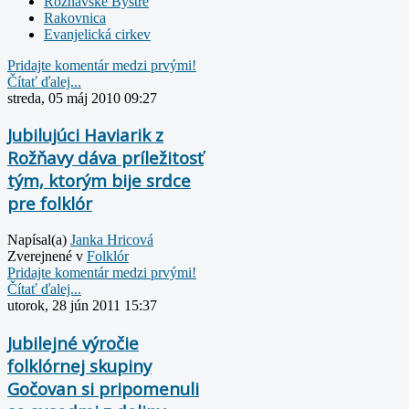
Rožňavské Bystré
Rakovnica
Evanjelická cirkev
Pridajte komentár medzi prvými!
Čítať ďalej...
streda, 05 máj 2010 09:27
Jubilujúci Haviarik z
Rožňavy dáva príležitosť
tým, ktorým bije srdce
pre folklór
Napísal(a)
Janka Hricová
Zverejnené v
Folklór
Pridajte komentár medzi prvými!
Čítať ďalej...
utorok, 28 jún 2011 15:37
Jubilejné výročie
folklórnej skupiny
Gočovan si pripomenuli