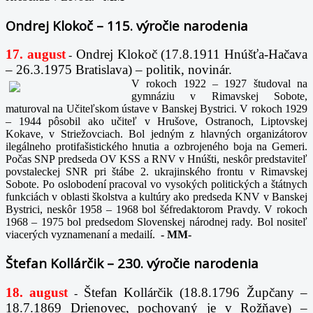
Ondrej Klokoč – 115. výročie narodenia
17. august
Ondrej Klokoč (17.8.1911 Hnúšťa-Hačava
-
– 26.3.1975 Bratislava) – politik, novinár.
V rokoch 1922 – 1927 študoval na
gymnáziu v Rimavskej Sobote,
maturoval na Učiteľskom ústave v Banskej Bystrici. V rokoch 1929
– 1944 pôsobil ako učiteľ v Hrušove, Ostranoch, Liptovskej
Kokave, v Striežovciach. Bol jedným z hlavných organizátorov
ilegálneho protifašistického hnutia a ozbrojeného boja na Gemeri.
Počas SNP predseda OV KSS a RNV v Hnúšti, neskôr predstaviteľ
povstaleckej SNR pri štábe 2. ukrajinského frontu v Rimavskej
Sobote. Po oslobodení pracoval vo vysokých politických a štátnych
funkciách v oblasti školstva a kultúry ako predseda KNV v Banskej
Bystrici, neskôr 1958 – 1968 bol šéfredaktorom Pravdy. V rokoch
1968 – 1975 bol predsedom Slovenskej národnej rady. Bol nositeľ
viacerých vyznamenaní a medailí.
-
MM-
Štefan Kollárčik – 230. výročie narodenia
18. august
Štefan Kollárčik (18.8.1796 Župčany –
-
18.7.1869 Drienovec, pochovaný je v Rožňave) –