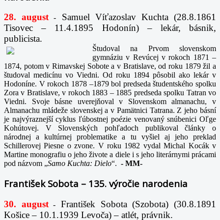
28. august
Samuel Víťazoslav Kuchta (28.8.1861
-
Tisovec – 11.4.1895 Hodonín) – lekár, básnik,
publicista.
Študoval na Prvom slovenskom
gymnáziu v Revúcej v rokoch 1871 –
1874, potom v Rimavskej Sobote a v Bratislave, od roku 1879 žil a
študoval medicínu vo Viedni. Od roku 1894 pôsobil ako lekár v
Hodoníne. V rokoch 1878 –1879 bol predseda študentského spolku
Zora v Bratislave, v rokoch 1883 – 1885 predseda spolku Tatran vo
Viedni. Svoje básne uverejňoval v Slovenskom almanachu, v
Almanachu mládeže slovenskej a v Pamätnici Tatrana. Z jeho básní
je najvýraznejší cyklus ľúbostnej poézie venovaný snúbenici Oľge
Kohútovej. V Slovenských pohľadoch publikoval články o
národnej a kultúrnej problematike a tu vyšiel aj jeho preklad
Schillerovej Piesne o zvone. V roku 1982 vydal Michal Kocák v
Martine monografiu o jeho živote a diele i s jeho literárnymi prácami
pod názvom „
Samo Kuchta: Dielo
“.
-
MM-
František Sobota – 135. výročie narodenia
30. august
František Sobota (Szobota) (30.8.1891
-
Košice – 10.1.1939 Levoča) – atlét, právnik.