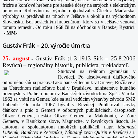
frizíre a konťové hrebene pre ženské účesy na strojoch s elektrickým
pohonom. Rohovinu na výrobu objednával z Čiech a Maďarska,
výrobky sa predávali na trhoch v Jelšave a okolí a na východnom
Slovensku. Bol posledným hrebenárom, ktorý sa v Jelšave venoval
tomuto remeslu. Od roku 1968 žil na dôchodku v Banskej Bystrici.
-
MM-
Gustáv Frák – 20. výročie úmrtia
25. august
Gustáv Frák
(1.3.1913 Sirk – 25.8.2006
-
Revúca) – regionálny historik, publicista, prekladateľ.
Študoval na reálnom gymnáziu v
Revúcej. Po absolvovaní diaľkového
odborného štúdia pracoval ako banský technik v Drnave, Rožňave a
na Ústrednom riaditeľstve baní v Bratislave, ministerstve hutného
priemyslu v Prahe a potom v Banských závodoch na Spiši. V roku
1962 sa vrátil na Gemer, kde sa stal vedúcim výstavby závodu SMZ
Lubeník. Od roku 1967 býval v Revúcej. Publikoval stovky
článkov a prác o Gemeri v odborných publikáciách, časopisoch
Obzor Gemera, neskôr Obzor Gemera a Malohontu, v Zore
Gemera, v Baníckom slove, Magnezite, v Revúckych listoch. Je
autorom a spoluautorom mnohých publikácií, napr
. Magnezit
Lubeník, Baníctvo v Železníku, Záhadný zvon Quirin v Revúcej
a i.
V práci
Historické knižnice v Gemeri-Malohonte
podal náročnú