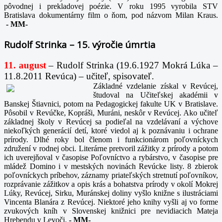
pôvodnej i prekladovej poézie. V roku 1995 vyrobila STV
Bratislava dokumentárny film o ňom, pod názvom Milan Kraus.
-
MM-
Rudolf Strinka – 15. výročie úmrtia
11. august
– Rudolf Strinka (19.6.1927 Mokrá Lúka –
11.8.2011 Revúca) – učiteľ, spisovateľ.
Základné vzdelanie získal v Revúcej,
študoval na Učiteľskej akadémii v
Banskej Štiavnici, potom na Pedagogickej fakulte UK v Bratislave.
Pôsobil v Revúčke, Kopráši, Muráni, neskôr v Revúcej. Ako učiteľ
základnej školy v Revúcej sa podieľal na vzdelávaní a výchove
niekoľkých generácií detí, ktoré viedol aj k poznávaniu i ochrane
prírody. Dlhé roky bol členom i funkcionárom poľovníckych
združení v rodnej obci. Literárne pretvoril zážitky z prírody a potom
ich uverejňoval v časopise Poľovníctvo a rybárstvo, v časopise pre
mládež Domino i v mestských novinách Revúcke listy. 8 zbierok
poľovníckych príbehov, záznamy priateľských stretnutí poľovníkov,
rozprávanie zážitkov a opis krás a bohatstva prírody v okolí Mokrej
Lúky, Revúcej, Sirku, Muránskej doliny vyšlo knižne s ilustráciami
Vincenta Blanára z Revúcej. Niektoré jeho knihy vyšli aj vo forme
zvukových kníh v Slovenskej knižnici pre nevidiacich Mateja
Hrebendu v Levoči.
-
MM-