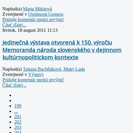
Napísal(a)
Marta Mikitová
Zverejnené v
Osobnosti Gemera
Pridajte komentár medzi prvými!
Čítať ďalej...
štvrtok, 18 august 2011 11:13
Jedinečná výstava otvorená k 150. výročiu
Memoranda národa slovenského v dejinnom
kultúrnopolitickom kontexte
Napísal(a)
Tatiana Bachňáková, Matej Lada
Zverejnené v
Výstavy
Pridajte komentár medzi prvými!
Čítať ďalej...
199
...
201
202
203
204