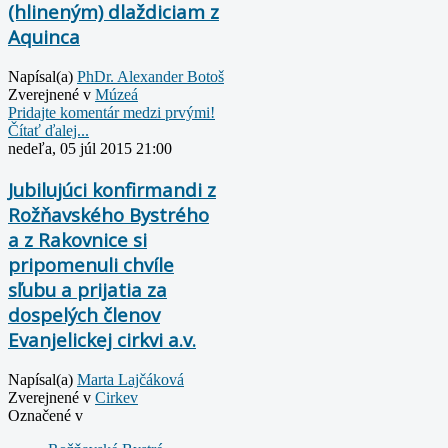
(hlineným) dlaždiciam z
Aquinca
Napísal(a)
PhDr. Alexander Botoš
Zverejnené v
Múzeá
Pridajte komentár medzi prvými!
Čítať ďalej...
nedeľa, 05 júl 2015 21:00
Jubilujúci konfirmandi z
Rožňavského Bystrého
a z Rakovnice si
pripomenuli chvíle
sľubu a prijatia za
dospelých členov
Evanjelickej cirkvi a.v.
Napísal(a)
Marta Lajčáková
Zverejnené v
Cirkev
Označené v