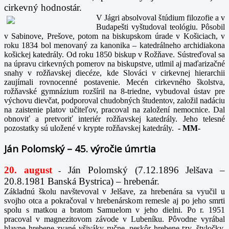
cirkevný hodnostár.
V Jágri absolvoval štúdium filozofie a v
Budapešti vyštudoval teológiu. Pôsobil
v Sabinove, Prešove, potom na biskupskom úrade v Košiciach, v
roku 1834 bol menovaný za kanonika – katedrálneho archidiakona
košickej katedrály. Od roku 1850 biskup v Rožňave. Sústreďoval sa
na úpravu cirkevných pomerov na biskupstve, utlmil aj maďarizačné
snahy v rožňavskej diecéze, kde Slováci v cirkevnej hierarchii
zaujímali rovnocenné postavenie. Mecén cirkevného školstva,
rožňavské gymnázium rozšíril na 8-triedne, vybudoval ústav pre
výchovu dievčat, podporoval chudobných študentov, založil nadáciu
na zaistenie platov učiteľov, pracoval na založení nemocnice. Dal
obnoviť a pretvoriť interiér rožňavskej katedrály. Jeho telesné
pozostatky sú uložené v krypte rožňavskej katedrály.
-
MM-
Ján Polomský – 45. výročie úmrtia
20. august
Ján Polomský (7.12.1896 Jelšava –
-
20.8.1981 Banská Bystrica) – hrebenár.
Základnú školu navštevoval v Jelšave, za hrebenára sa vyučil u
svojho otca a pokračoval v hrebenárskom remesle aj po jeho smrti
spolu s matkou a bratom Samuelom v jeho dielni. Po r. 1951
pracoval v magnezitovom závode v Lubeníku. Pôvodne vyrábal
hlavne hrebene zvané všiváky ručne, neskôr hrebene tzv. štyločky,