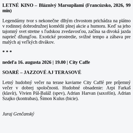
LETNÉ KINO – Bláznivý Marsupilami (Francúzsko, 2026, 99
min)
Legendárny tvor s nekonečne dlhým chvostom prichádza na plátno
v rodinnej dobrodružnej komédii plnej akcie a humoru. Keď sa jeho
tajomný svet stretne s ľudskou zvedavosťou, začína sa divoká jazda
naprieč džungľou. Exotické prostredie, svižné tempo a zábava pre
malých aj veľkých divákov.
* * *
nedeľa 16. augusta 2026 | 19.00 | City Caffe
SOARÉ – JAZZOVÉ AJ TERASOVÉ
Letný hudobný večer na terase kaviarne City Caffé pre príjemný
večer v dobrej spoločnosti. Hudobné obsadenie: Arpi Farkaš
(klavír), Vivien Pál-Baláž (spev), Adrian Harvan (saxofón), Adrian
Szajko (kontrabas), Šimon Kulus (bicie).
Juraj Genčanský