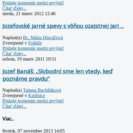
Pridajte komentár medzi prvými!
Čítať ďalej...
streda, 21 marec 2012 12:46
Jozefovské jarné spevy s vôňou ozajstnej jari ...
Napísal(a)
Bc. Mária Hlaváčová
Zverejnené v
Folklór
Pridajte komentár medzi prvými!
Čítať ďalej...
sobota, 19 marec 2011 10:51
Jozef Banáš: „Slobodní sme len vtedy, keď
poznáme pravdu“
Napísal(a)
Tatiana Bachňáková
Zverejnené v
Knižnice
Pridajte komentár medzi prvými!
Čítať ďalej...
Viac...
štvrtok, 07 november 2013 14:05