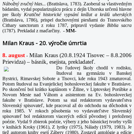
Nábožný zvučný hlas...
(Bratislava, 1783). Zaoberal sa vlastivedným
bádaním, vydal popularizujúcu prácu z dejín Uhorska určenú hlavne
pre školy
Kratičné historické vypsání knížat a králů uherských
(Bratislava, 1786), prispel duchovnými piesňami do Tranovského
Cithary sanctorum z roku 1787, pripravil vydanie
Biblia sacra
(1787). Prekladal z maďarčiny.
-
MM-
Milan Kraus - 20. výročie úmrtia
8. august
Milan Kraus (20.8.1924 Tisovec – 8.8.2006
-
Prievidza) – básnik, esejista, prekladateľ.
Do ľudovej školy chodil v rodisku,
študoval na gymnáziu v Banskej
Bystrici, Rimavskej Sobote a Tisovci, kde roku 1943 zmaturoval.
Potom študoval na Evanjelickej bohosloveckej fakulte v Bratislave.
Po skončení bol krátko kaplánom v Žiline, v Liptovskej Porúbke a
Novom Meste nad Váhom a asistentom na Ev. bohosloveckej
fakulte v Bratislave. Potom sa stal redaktorom vydavateľstva
Slovenský spisovateľ, kde pracoval až do odchodu na dôchodok v
roku 1985. V rokoch pôsobenia vo vydavateľstve Slovenský
spisovateľ bol redaktorom viacerých edícií pôvodnej i preloženej
poézie. Vydal 9 zbierok poézie, výbery z jeho básnickej tvorby vyšli
v knihách Kroky (1961), Z lyriky (1975), Nálady (1979, 1983). Je
tiež autorom knihy esejí Zábery (1980). Zostavil antológie a edície