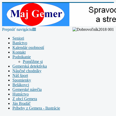
Prepnúť navigáciu
Seniori
Baníctvo
Kalendár osobností
Kontakt
Podnikanie
Pomôžme si
Gemerská detektívka
Náučné chodníky
Náš šport
Spomienky
Belákovci
Gemerské nárečia
Hutníctvo
Z obcí Gemera
Ján Bradáč
Príbehy z Gemera - Ilustrácie