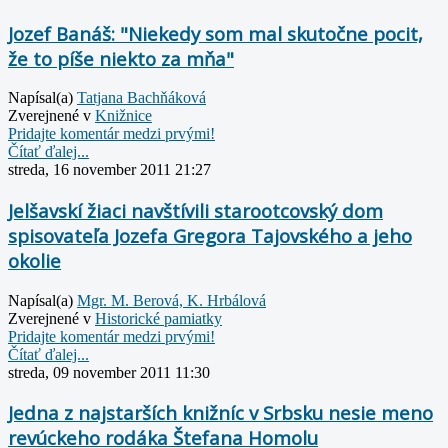
Jozef Banáš: "Niekedy som mal skutočne pocit,
že to píše niekto za mňa"
Napísal(a)
Tatjana Bachňáková
Zverejnené v
Knižnice
Pridajte komentár medzi prvými!
Čítať ďalej...
streda, 16 november 2011 21:27
Jelšavskí žiaci navštívili starootcovský dom
spisovateľa Jozefa Gregora Tajovského a jeho
okolie
Napísal(a)
Mgr. M. Berová, K. Hrbálová
Zverejnené v
Historické pamiatky
Pridajte komentár medzi prvými!
Čítať ďalej...
streda, 09 november 2011 11:30
Jedna z najstarších knižníc v Srbsku nesie meno
revúckeho rodáka Štefana Homolu