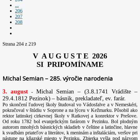
...
206
207
208
Strana 204 z 219
V A U G U S T E 2026
SI PRIPOMÍNAME
Michal Semian – 285. výročie narodenia
3. august
Michal Semian – (3.8.1741 Vrádište –
-
29.4.1812 Pezinok) – básnik, prekladateľ, ev. farár.
Po skončení ľudovej školy študoval vo Vádosfalve a v Nemeskéri,
pokračoval v štúdiu v Soprone a na lýceu v Kežmarku. Pôsobil ako
rektor latinskej cirkevnej školy v Ratkovej a konrektor v Prešove.
Od roku 1782 bol evanjelickým farárom v Pezinku. Bol plodným
autorom mnohých básnických skladieb v češtine a latinčine, hlavne
k svadbám priateľov a literátov, k meninám a inštaláciám, veršov pri
nástupe na kňazské miesto v Pezinku. Zbierka vyšla pod názvom