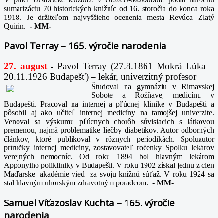
sumarizáciu 70 historických knižníc od 16. storočia do konca roka
1918. Je držiteľom najvyššieho ocenenia mesta Revúca Zlatý
Quirin.
-
MM-
Pavol Terray – 165. výročie narodenia
27. august
Pavol Terray
(27.8.1861 Mokrá Lúka –
-
20.11.1926 Budapešť) – lekár, univerzitný profesor
Študoval na gymnáziu v Rimavskej
Sobote a Rožňave, medicínu v
Budapešti. Pracoval na internej a pľúcnej klinike v Budapešti a
pôsobil aj ako učiteľ internej medicíny na tamojšej univerzite.
Venoval sa výskumu pľúcnych chorôb súvisiacich s látkovou
premenou, najmä problematike liečby diabetikov. Autor odborných
článkov, ktoré publikoval v rôznych periodikách. Spoluautor
príručky internej medicíny, zostavovateľ ročenky Spolku lekárov
verejných nemocníc. Od roku 1894 bol hlavným lekárom
Apponyiho polikliniky v Budapešti. V roku 1902 získal jednu z cien
Maďarskej akadémie vied za svoju knižnú súťaž. V roku 1924 sa
stal hlavným uhorským zdravotným poradcom.
-
MM-
Samuel Víťazoslav Kuchta – 165. výročie
narodenia