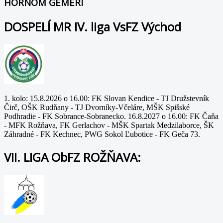
HORNOM GEMERI
DOSPELÍ MR IV. liga VsFZ Východ
1. kolo: 15.8.2026 o 16.00: FK Slovan Kendice - TJ Družstevník
Čirč, OŠK Rudňany - TJ Dvorníky-Včeláre, MŠK Spišské
Podhradie - FK Sobrance-Sobranecko. 16.8.2027 o 16.00: FK Čaňa
- MFK Rožňava, FK Gerlachov - MŠK Spartak Medzilaborce, ŠK
Záhradné - FK Kechnec, PWG Sokol Ľubotice - FK Geča 73.
VII. LIGA ObFZ ROŽŇAVA: