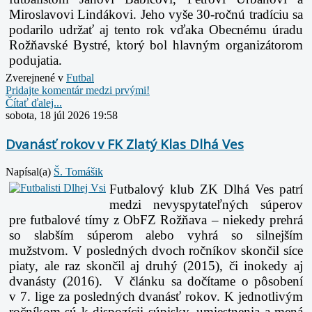
Miroslavovi Lindákovi. Jeho vyše 30-ročnú tradíciu sa
podarilo udržať aj tento rok vďaka Obecnému úradu
Rožňavské Bystré, ktorý bol hlavným organizátorom
podujatia.
Zverejnené v
Futbal
Pridajte komentár medzi prvými!
Čítať ďalej...
sobota, 18 júl 2026 19:58
Dvanásť rokov v FK Zlatý Klas Dlhá Ves
Napísal(a)
Š. Tomášik
Futbalový klub ZK Dlhá Ves patrí
medzi nevyspytateľných súperov
pre futbalové tímy z ObFZ Rožňava – niekedy prehrá
so slabším súperom alebo vyhrá so silnejším
mužstvom. V posledných dvoch ročníkov skončil síce
piaty, ale raz skončil aj druhý (2015), či inokedy aj
dvanásty (2016). V článku sa dočítame o pôsobení
v 7. lige za posledných dvanásť rokov. K jednotlivým
ročníkom sú k dispozícii súpisky, umiestnenia a mená