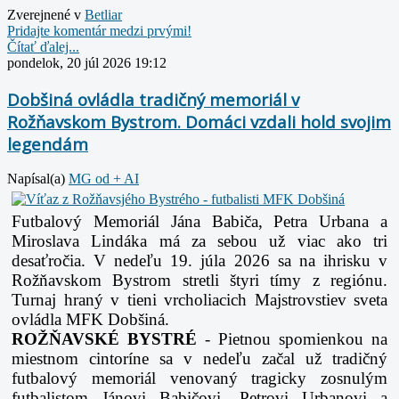
Zverejnené v
Betliar
Pridajte komentár medzi prvými!
Čítať ďalej...
pondelok, 20 júl 2026 19:12
Dobšiná ovládla tradičný memoriál v
Rožňavskom Bystrom. Domáci vzdali hold svojim
legendám
Napísal(a)
MG od + AI
Futbalový Memoriál Jána Babiča, Petra Urbana a
Miroslava Lindáka má za sebou už viac ako tri
desaťročia. V nedeľu 19. júla 2026 sa na ihrisku v
Rožňavskom Bystrom stretli štyri tímy z regiónu.
Turnaj hraný v tieni vrcholiacich Majstrovstiev sveta
ovládla MFK Dobšiná.
ROŽŇAVSKÉ BYSTRÉ
- Pietnou spomienkou na
miestnom cintoríne sa v nedeľu začal už tradičný
futbalový memoriál venovaný tragicky zosnulým
futbalistom Jánovi Babičovi, Petrovi Urbanovi a