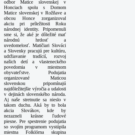
odbor Matice slovenskej v
Honciach spolu s Domom
Matice slovenskej v Rožňave a
obcou Honce zorganizoval
akciu pri príležitosti Roku
národnej identity.
Pripomenuli
sme si, že aké je dôležité mať
národnú hrdosť a
uvedomelosť.
Matičiari Slováci
a Slovenky pracujú pre kultúru,
udržiavanie tradícií, rozvoj
našich detí a vlasteneckého
povedomia v miestnom
obyvateľstve. Podujatia
organizované Maticou
slovenskou pripomínajú
najdôležitejšie výročia a udalosti
v dejinách slovenského národa.
Aj naše stretnutie sa nieslo v
takom duchu. Aká by to bola
akcia Slovákov, kde by
nezazneli krásne ľudové
piesne.
Pre spestrenie podujatia
so svojím programom vystúpila
miestna Folklórna skupina