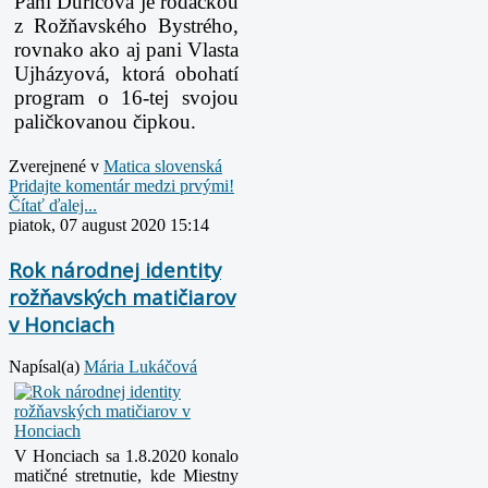
Pani Ďuričová je rodáčkou
z Rožňavského Bystrého,
rovnako ako aj pani Vlasta
Ujházyová, ktorá obohatí
program o 16-tej svojou
paličkovanou čipkou.
Zverejnené v
Matica slovenská
Pridajte komentár medzi prvými!
Čítať ďalej...
piatok, 07 august 2020 15:14
Rok národnej identity
rožňavských matičiarov
v Honciach
Napísal(a)
Mária Lukáčová
V Honciach sa 1.8.2020 konalo
matičné stretnutie, kde Miestny