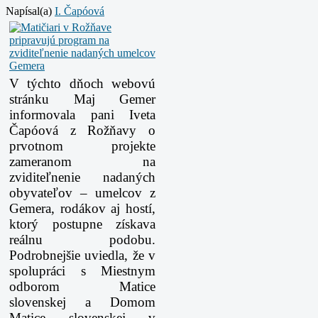
Napísal(a)
I. Čapóová
V týchto dňoch webovú
stránku Maj Gemer
informovala pani Iveta
Čapóová z Rožňavy o
prvotnom projekte
zameranom na
zviditeľnenie nadaných
obyvateľov – umelcov z
Gemera, rodákov aj hostí,
ktorý postupne získava
reálnu podobu.
Podrobnejšie uviedla, že v
spolupráci s Miestnym
odborom Matice
slovenskej a Domom
Matice slovenskej v