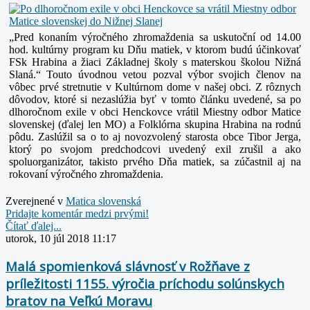
„Pred konaním výročného zhromaždenia sa uskutoční od 14.00
hod. kultúrny program ku Dňu matiek, v ktorom budú účinkovať
FSk Hrabina a žiaci Základnej školy s materskou školou Nižná
Slaná.“
Touto úvodnou vetou pozval výbor svojich členov na
vôbec prvé stretnutie v Kultúrnom dome v našej obci. Z rôznych
dôvodov, ktoré si nezaslúžia byť v tomto článku uvedené, sa po
dlhoročnom exile v obci Henckovce vrátil Miestny odbor Matice
slovenskej (ďalej len MO) a Folklórna skupina Hrabina na rodnú
pôdu. Zaslúžil sa o to aj novozvolený starosta obce Tibor Jerga,
ktorý po svojom predchodcovi uvedený exil zrušil a ako
spoluorganizátor, takisto prvého Dňa matiek, sa zúčastnil aj na
rokovaní výročného zhromaždenia.
Zverejnené v
Matica slovenská
Pridajte komentár medzi prvými!
Čítať ďalej...
utorok, 10 júl 2018 11:17
Malá spomienková slávnosť v Rožňave z
príležitosti 1155. výročia príchodu solúnskych
bratov na Veľkú Moravu