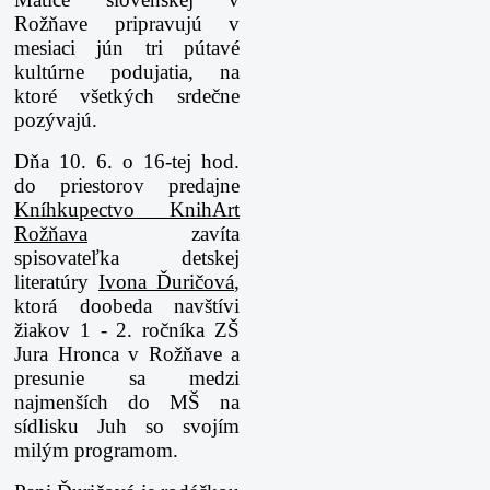
Rožňave pripravujú v
mesiaci jún tri pútavé
kultúrne podujatia, na
ktoré všetkých srdečne
pozývajú. ️️
Dňa 10. 6. o 16-tej hod.
do priestorov predajne
Kníhkupectvo KnihArt
Rožňava
zavíta
spisovateľka detskej
literatúry
Ivona Ďuričová
,
ktorá doobeda navštívi
žiakov 1 - 2. ročníka ZŠ
Jura Hronca v Rožňave a
presunie sa medzi
najmenších do MŠ na
sídlisku Juh so svojím
milým programom.