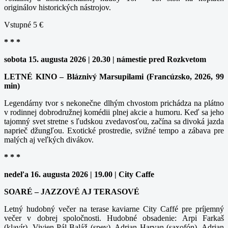
originálov historických nástrojov.
Vstupné 5 €
* * *
sobota 15. augusta 2026 | 20.30 | námestie pred Rozkvetom
LETNÉ KINO – Bláznivý Marsupilami (Francúzsko, 2026, 99
min)
Legendárny tvor s nekonečne dlhým chvostom prichádza na plátno
v rodinnej dobrodružnej komédii plnej akcie a humoru. Keď sa jeho
tajomný svet stretne s ľudskou zvedavosťou, začína sa divoká jazda
naprieč džungľou. Exotické prostredie, svižné tempo a zábava pre
malých aj veľkých divákov.
* * *
nedeľa 16. augusta 2026 | 19.00 | City Caffe
SOARÉ – JAZZOVÉ AJ TERASOVÉ
Letný hudobný večer na terase kaviarne City Caffé pre príjemný
večer v dobrej spoločnosti. Hudobné obsadenie: Arpi Farkaš
(klavír), Vivien Pál-Baláž (spev), Adrian Harvan (saxofón), Adrian