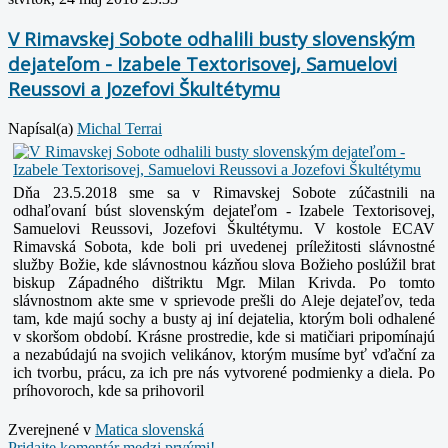
V Rimavskej Sobote odhalili busty slovenským
dejateľom - Izabele Textorisovej, Samuelovi
Reussovi a Jozefovi Škultétymu
Napísal(a)
Michal Terrai
Dňa 23.5.2018 sme sa v Rimavskej Sobote zúčastnili na
odhaľovaní búst slovenským dejateľom - Izabele Textorisovej,
Samuelovi Reussovi, Jozefovi Škultétymu. V kostole ECAV
Rimavská Sobota, kde boli pri uvedenej príležitosti slávnostné
služby Božie, kde slávnostnou kázňou slova Božieho poslúžil brat
biskup Západného dištriktu Mgr. Milan Krivda. Po tomto
slávnostnom akte sme v sprievode prešli do Aleje dejateľov, teda
tam, kde majú sochy a busty aj iní dejatelia, ktorým boli odhalené
v skoršom období. Krásne prostredie, kde si matičiari pripomínajú
a nezabúdajú na svojich velikánov, ktorým musíme byť vďační za
ich tvorbu, prácu, za ich pre nás vytvorené podmienky a diela. Po
príhovoroch, kde sa prihovoril
Zverejnené v
Matica slovenská
Pridajte komentár medzi prvými!