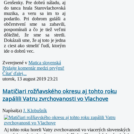
Genšenky. Pre dobrú náladu, aj
do tanca hrala Starovlachovská
muzika, a veru sa im to aj
podarilo. Pri dobrom guláši a
občerstvení sme sa zabavili,
pospomínali a čo je tiež veľmi
dôležité, že sme sa stretli.
Dokázali sme, že aj toto je jedna
z ciest ako stmeliť ľudí, ktorým
ide o dobrú vec.
Zverejnené v
Matica slovenská
Pridajte komentár medzi prvými!
Čítať ďalej...
utorok, 13 august 2019 23:21
Matičiari rožňavského okresu aj tohto roku
zapálili Vatru zvrchovanosti vo Vlachove
Napísal(a)
J. Klobušník
Aj tohto roku horeli Vatry zvrchovanosti vo viacerých slovenských