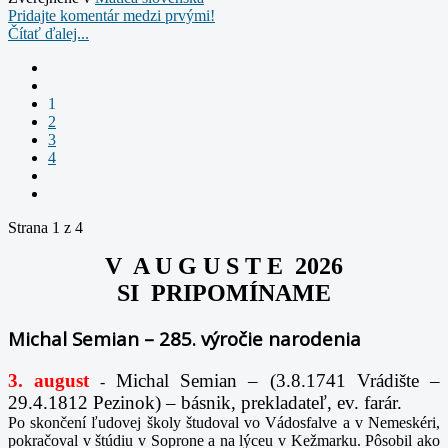
Pridajte komentár medzi prvými!
Čítať ďalej...
1
2
3
4
Strana 1 z 4
V A U G U S T E 2026
SI PRIPOMÍNAME
Michal Semian – 285. výročie narodenia
3. august
Michal Semian – (3.8.1741 Vrádište –
-
29.4.1812 Pezinok) – básnik, prekladateľ, ev. farár.
Po skončení ľudovej školy študoval vo Vádosfalve a v Nemeskéri,
pokračoval v štúdiu v Soprone a na lýceu v Kežmarku. Pôsobil ako