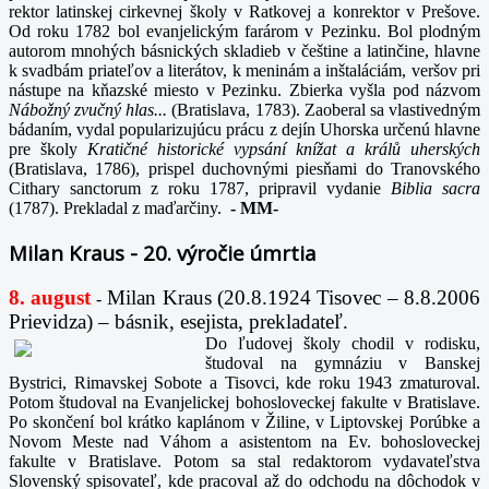
rektor latinskej cirkevnej školy v Ratkovej a konrektor v Prešove.
Od roku 1782 bol evanjelickým farárom v Pezinku. Bol plodným
autorom mnohých básnických skladieb v češtine a latinčine, hlavne
k svadbám priateľov a literátov, k meninám a inštaláciám, veršov pri
nástupe na kňazské miesto v Pezinku. Zbierka vyšla pod názvom
Nábožný zvučný hlas...
(Bratislava, 1783). Zaoberal sa vlastivedným
bádaním, vydal popularizujúcu prácu z dejín Uhorska určenú hlavne
pre školy
Kratičné historické vypsání knížat a králů uherských
(Bratislava, 1786), prispel duchovnými piesňami do Tranovského
Cithary sanctorum z roku 1787, pripravil vydanie
Biblia sacra
(1787). Prekladal z maďarčiny.
-
MM-
Milan Kraus - 20. výročie úmrtia
8. august
Milan Kraus (20.8.1924 Tisovec – 8.8.2006
-
Prievidza) – básnik, esejista, prekladateľ.
Do ľudovej školy chodil v rodisku,
študoval na gymnáziu v Banskej
Bystrici, Rimavskej Sobote a Tisovci, kde roku 1943 zmaturoval.
Potom študoval na Evanjelickej bohosloveckej fakulte v Bratislave.
Po skončení bol krátko kaplánom v Žiline, v Liptovskej Porúbke a
Novom Meste nad Váhom a asistentom na Ev. bohosloveckej
fakulte v Bratislave. Potom sa stal redaktorom vydavateľstva
Slovenský spisovateľ, kde pracoval až do odchodu na dôchodok v