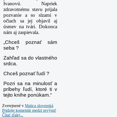
Ivanovú. Napriek
zdravotnému stavu prijala
pozvanie a so slzami v
očiach sa jej objavil aj
úsmev na tvári. Dokonca
nám aj zaspievala.
„Chceš poznať sám
seba ?
Zahľad sa do vlastného
srdca.
Chceš poznať ľudí ?
Pozri sa na minulosť a
príbehy ľudí, ktoré ti v
tejto knihe ponúkam.“
Zverejnené v
Matica slovenská
Pridajte komentár medzi prvými!
Čítať ďalej...