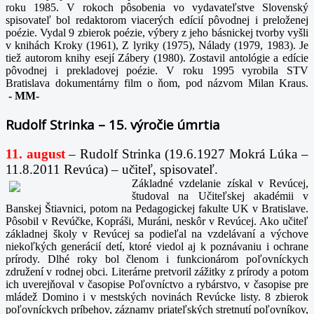
roku 1985. V rokoch pôsobenia vo vydavateľstve Slovenský
spisovateľ bol redaktorom viacerých edícií pôvodnej i preloženej
poézie. Vydal 9 zbierok poézie, výbery z jeho básnickej tvorby vyšli
v knihách Kroky (1961), Z lyriky (1975), Nálady (1979, 1983). Je
tiež autorom knihy esejí Zábery (1980). Zostavil antológie a edície
pôvodnej i prekladovej poézie. V roku 1995 vyrobila STV
Bratislava dokumentárny film o ňom, pod názvom Milan Kraus.
-
MM-
Rudolf Strinka – 15. výročie úmrtia
11. august
– Rudolf Strinka (19.6.1927 Mokrá Lúka –
11.8.2011 Revúca) – učiteľ, spisovateľ.
Základné vzdelanie získal v Revúcej,
študoval na Učiteľskej akadémii v
Banskej Štiavnici, potom na Pedagogickej fakulte UK v Bratislave.
Pôsobil v Revúčke, Kopráši, Muráni, neskôr v Revúcej. Ako učiteľ
základnej školy v Revúcej sa podieľal na vzdelávaní a výchove
niekoľkých generácií detí, ktoré viedol aj k poznávaniu i ochrane
prírody. Dlhé roky bol členom i funkcionárom poľovníckych
združení v rodnej obci. Literárne pretvoril zážitky z prírody a potom
ich uverejňoval v časopise Poľovníctvo a rybárstvo, v časopise pre
mládež Domino i v mestských novinách Revúcke listy. 8 zbierok
poľovníckych príbehov, záznamy priateľských stretnutí poľovníkov,