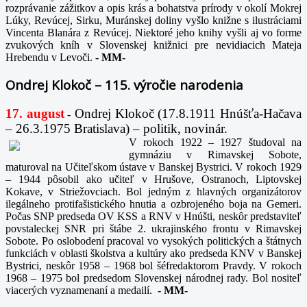
rozprávanie zážitkov a opis krás a bohatstva prírody v okolí Mokrej
Lúky, Revúcej, Sirku, Muránskej doliny vyšlo knižne s ilustráciami
Vincenta Blanára z Revúcej. Niektoré jeho knihy vyšli aj vo forme
zvukových kníh v Slovenskej knižnici pre nevidiacich Mateja
Hrebendu v Levoči.
-
MM-
Ondrej Klokoč – 115. výročie narodenia
17. august
Ondrej Klokoč (17.8.1911 Hnúšťa-Hačava
-
– 26.3.1975 Bratislava) – politik, novinár.
V rokoch 1922 – 1927 študoval na
gymnáziu v Rimavskej Sobote,
maturoval na Učiteľskom ústave v Banskej Bystrici. V rokoch 1929
– 1944 pôsobil ako učiteľ v Hrušove, Ostranoch, Liptovskej
Kokave, v Striežovciach. Bol jedným z hlavných organizátorov
ilegálneho protifašistického hnutia a ozbrojeného boja na Gemeri.
Počas SNP predseda OV KSS a RNV v Hnúšti, neskôr predstaviteľ
povstaleckej SNR pri štábe 2. ukrajinského frontu v Rimavskej
Sobote. Po oslobodení pracoval vo vysokých politických a štátnych
funkciách v oblasti školstva a kultúry ako predseda KNV v Banskej
Bystrici, neskôr 1958 – 1968 bol šéfredaktorom Pravdy. V rokoch
1968 – 1975 bol predsedom Slovenskej národnej rady. Bol nositeľ
viacerých vyznamenaní a medailí.
-
MM-