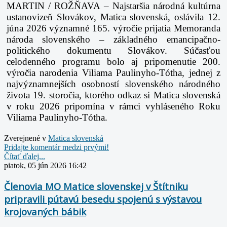
MARTIN / ROŽŇAVA – Najstaršia národná kultúrna
ustanovizeň Slovákov, Matica slovenská, oslávila 12.
júna 2026 významné 165. výročie prijatia Memoranda
národa slovenského – základného emancipačno-
politického dokumentu Slovákov. Súčasťou
celodenného programu bolo aj pripomenutie 200.
výročia narodenia Viliama Paulinyho-Tótha, jednej z
najvýznamnejších osobností slovenského národného
života 19. storočia, ktorého odkaz si Matica slovenská
v roku 2026 pripomína v rámci vyhláseného Roku
Viliama Paulinyho-Tótha.
Zverejnené v
Matica slovenská
Pridajte komentár medzi prvými!
Čítať ďalej...
piatok, 05 jún 2026 16:42
Členovia MO Matice slovenskej v Štítniku
pripravili pútavú besedu spojenú s výstavou
krojovaných bábik