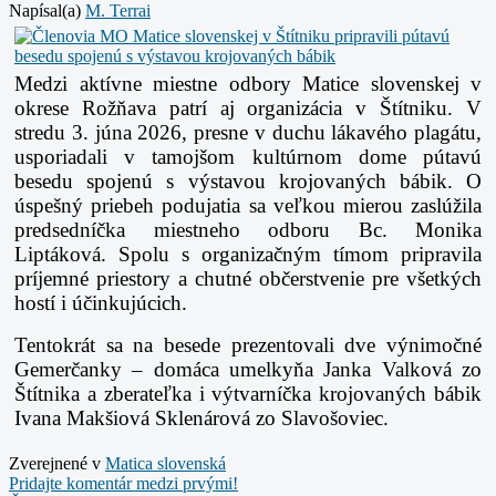
Napísal(a)
M. Terrai
Medzi aktívne miestne odbory Matice slovenskej v
okrese Rožňava patrí aj organizácia v Štítniku. V
stredu 3. júna 2026, presne v duchu lákavého plagátu,
usporiadali v tamojšom kultúrnom dome pútavú
besedu spojenú s výstavou krojovaných bábik. O
úspešný priebeh podujatia sa veľkou mierou zaslúžila
predsedníčka miestneho odboru Bc. Monika
Liptáková. Spolu s organizačným tímom pripravila
príjemné priestory a chutné občerstvenie pre všetkých
hostí i účinkujúcich.
Tentokrát sa na besede prezentovali dve výnimočné
Gemerčanky – domáca umelkyňa Janka Valková zo
Štítnika a zberateľka i výtvarníčka krojovaných bábik
Ivana Makšiová Sklenárová zo Slavošoviec.
Zverejnené v
Matica slovenská
Pridajte komentár medzi prvými!