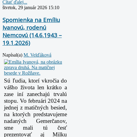
Čítať ďalej...
štvrtok, 29 január 2026 15:10
Spomienka na Emíliu
Ivanovú, rodenú
Nemcovú (14.6.1943 –
19.1.2026)
Napísal(a)
M. Velďáková
Sú ľudia, ktorí vkročia do
vášho života len krátko a
zase iní zanechajú trvalú
stopu. Vo februári 2024 na
jednej z matičných besied,
na ktorých predstavujeme
nadaných Gemerčanov,
sme mali tú česť
prezentovať aj Milku