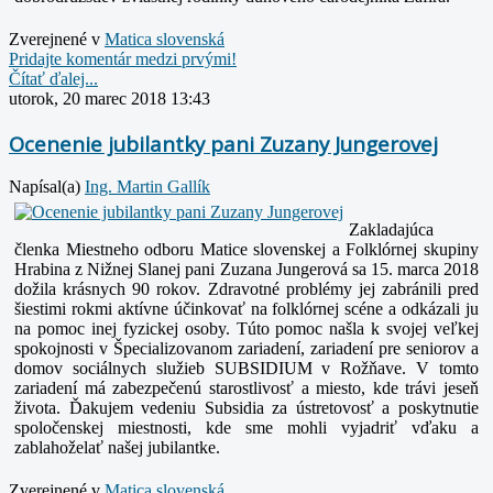
Zverejnené v
Matica slovenská
Pridajte komentár medzi prvými!
Čítať ďalej...
utorok, 20 marec 2018 13:43
Ocenenie jubilantky pani Zuzany Jungerovej
Napísal(a)
Ing. Martin Gallík
Zakladajúca
členka Miestneho odboru Matice slovenskej a Folklórnej skupiny
Hrabina z Nižnej Slanej pani Zuzana Jungerová sa 15. marca 2018
dožila krásnych 90 rokov. Zdravotné problémy jej zabránili pred
šiestimi rokmi aktívne účinkovať na folklórnej scéne a odkázali ju
na pomoc inej fyzickej osoby. Túto pomoc našla k svojej veľkej
spokojnosti v Špecializovanom zariadení, zariadení pre seniorov a
domov sociálnych služieb SUBSIDIUM v Rožňave. V tomto
zariadení má zabezpečenú starostlivosť a miesto, kde trávi jeseň
života. Ďakujem vedeniu Subsidia za ústretovosť a poskytnutie
spoločenskej miestnosti, kde sme mohli vyjadriť vďaku a
zablahoželať našej jubilantke.
Zverejnené v
Matica slovenská