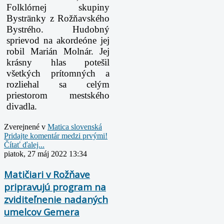
Folklórnej skupiny
Bystränky z Rožňavského
Bystrého. Hudobný
sprievod na akordeóne jej
robil Marián Molnár. Jej
krásny hlas potešil
všetkých prítomných a
rozliehal sa celým
priestorom mestského
divadla.
Zverejnené v
Matica slovenská
Pridajte komentár medzi prvými!
Čítať ďalej...
piatok, 27 máj 2022 13:34
Matičiari v Rožňave
pripravujú program na
zviditeľnenie nadaných
umelcov Gemera