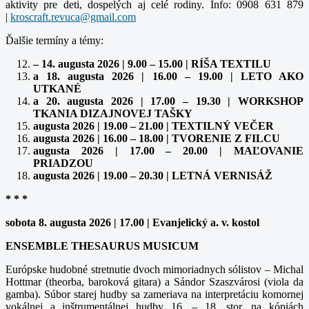
aktivity pre deti, dospelých aj celé rodiny. Info: 0908 631 879
|
Ďalšie termíny a témy:
– 14. augusta 2026 | 9.00 – 15.00 | RÍŠA TEXTILU
a 18. augusta 2026 | 16.00 – 19.00 | LETO AKO
UTKANÉ
a 20. augusta 2026 | 17.00 – 19.30 | WORKSHOP
TKANIA DIZAJNOVEJ TAŠKY
augusta 2026 | 19.00 – 21.00 | TEXTILNÝ VEČER
augusta 2026 | 16.00 – 18.00 | TVORENIE Z FILCU
augusta 2026 | 17.00 – 20.00 | MAĽOVANIE
PRIADZOU
augusta 2026 | 19.00 – 20.30 | LETNÁ VERNISÁŽ
* * *
sobota 8. augusta 2026 | 17.00 | Evanjelický a. v. kostol
ENSEMBLE THESAURUS MUSICUM
Európske hudobné stretnutie dvoch mimoriadnych sólistov – Michal
Hottmar (theorba, baroková gitara) a Sándor Szaszvárosi (viola da
gamba). Súbor starej hudby sa zameriava na interpretáciu komornej
vokálnej a inštrumentálnej hudby 16. – 18. stor. na kópiách