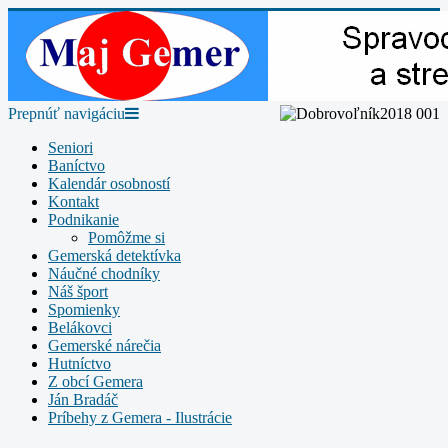
Prepnúť navigáciu
Seniori
Baníctvo
Kalendár osobností
Kontakt
Podnikanie
Pomôžme si
Gemerská detektívka
Náučné chodníky
Náš šport
Spomienky
Belákovci
Gemerské nárečia
Hutníctvo
Z obcí Gemera
Ján Bradáč
Príbehy z Gemera - Ilustrácie