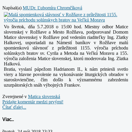
Napísal(a)
MUDr. Ľubomíra Chromčíková
Vo štvrtok, dňa 5.7.2018 o 15:00 hod. Miestny odbor Matice
slovenskej v Rožňave a Mesto Rožňava, podporované Domom
Matice slovenskej v Rožňave pod vedením riaditeľky Ing. Zlatky
Halkovej, usporiadali na Námestí baníkov v Rožňave malú
spomienkovú slávnosť z príležitosti 1155. výročia príchodu
solúnskych bratov sv. Cyrila a Metoda na Veľkú Moravu a 155.
výročia založenia Matice slovenskej, ktorú moderovala Ing. Zlatka
Halková.
Bratia, vyslaní pápežom Hadrianom II., k nám priniesli svetlo
viery a hlavne povolenie na vykonávanie liturgických obradov v
staroslovienčine, čím došlo k významnému zabrzdeniu
uzurpátorských snáh výbojných Frankov.
Zverejnené v
Matica slovenská
Pridajte komentár medzi prvými!
Čítať ďalej...
Viac...
štvrtok, 24 máj 2018 23:33