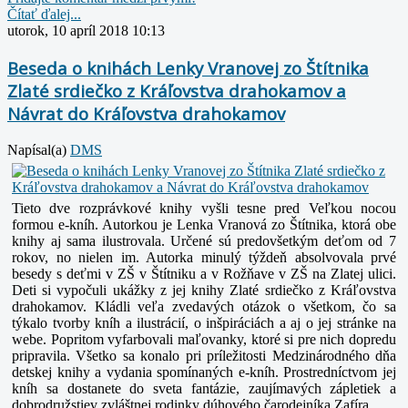
Čítať ďalej...
utorok, 10 apríl 2018 10:13
Beseda o knihách Lenky Vranovej zo Štítnika
Zlaté srdiečko z Kráľovstva drahokamov a
Návrat do Kráľovstva drahokamov
Napísal(a)
DMS
Tieto dve rozprávkové knihy vyšli tesne pred Veľkou nocou
formou e-kníh. Autorkou je Lenka Vranová zo Štítnika, ktorá obe
knihy aj sama ilustrovala. Určené sú predovšetkým deťom od 7
rokov, no nielen im. Autorka minulý týždeň absolvovala prvé
besedy s deťmi v ZŠ v Štítniku a v Rožňave v ZŠ na Zlatej ulici.
Deti si vypočuli ukážky z jej knihy Zlaté srdiečko z Kráľovstva
drahokamov. Kládli veľa zvedavých otázok o všetkom, čo sa
týkalo tvorby kníh a ilustrácií, o inšpiráciách a aj o jej stránke na
webe. Popritom vyfarbovali maľovanky, ktoré si pre nich dopredu
pripravila. Všetko sa konalo pri príležitosti Medzinárodného dňa
detskej knihy a vydania spomínaných e-kníh. Prostredníctvom jej
kníh sa dostanete do sveta fantázie, zaujímavých zápletiek a
dobrodružstiev zvláštnej rodinky dúhového čarodejníka Zafíra.