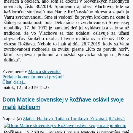
mestách a obciach, ako som sa dočítal v Slovenských národných
novinách, číslo 30/2019. Spomenuli aj obec Vlachovo, kde sa
každoročne stretávajú matičiari z Rožňavského okresu a zapaľujú
Vatru zvrchovanosti. Sme si vedomí, že prvým krokom na ceste k
štátnej samostatnosti bola Deklarácia o zvrchovanosti Slovenskej
republiky. 17. Júl 1992 je pamätný deň jej vyhlásenia a stalo sa už
tradíciou, že vo Vlachove sa táto udalosť oslavuje za účasti
obyvateľov širokého okolia, hlavne matičiarov a členov JDS z
okresu Rožňava. Nebolo to inak aj dňa 26.7.2019, kedy sa Vatra
zvrchovanosti rozhorela za zvuku piesne „Kto za pravdu horí“,
ktorú zaspievali prítomní a mužská spevácka skupina „Pekná
dolinka“.
Zverejnené v
Matica slovenská
Pridajte komentár medzi prvými!
Čítať ďalej...
piatok, 12 júl 2019 15:27
Dom Matice slovenskej v Rožňave oslávil svoje
malé jubileum
Napísal(a)
Zlatica Halková, Tatiana Tomková, Zuzana Ujháziová
Rožňava – 5.7.2019
- Sviatok Cyrila a Metoda si pripomína celé