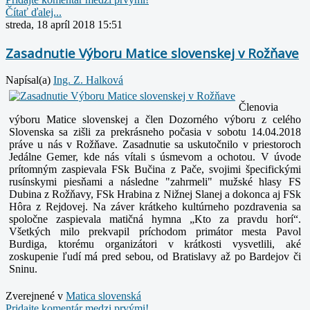
Čítať ďalej...
streda, 18 apríl 2018 15:51
Zasadnutie Výboru Matice slovenskej v Rožňave
Napísal(a)
Ing. Z. Halková
Členovia
výboru Matice slovenskej a člen Dozorného výboru z celého
Slovenska sa zišli za prekrásneho počasia v sobotu 14.04.2018
práve u nás v Rožňave. Zasadnutie sa uskutočnilo v priestoroch
Jedálne Gemer, kde nás vítali s úsmevom a ochotou. V úvode
prítomným zaspievala FSk Bučina z Pače, svojimi špecifickými
rusínskymi piesňami a následne "zahrmeli" mužské hlasy FS
Dubina z Rožňavy, FSk Hrabina z Nižnej Slanej a dokonca aj FSk
Hôra z Rejdovej. Na záver krátkeho kultúrneho pozdravenia sa
spoločne zaspievala matičná hymna „Kto za pravdu horí“.
Všetkých milo prekvapil príchodom primátor mesta Pavol
Burdiga, ktorému organizátori v krátkosti vysvetlili, aké
zoskupenie ľudí má pred sebou, od Bratislavy až po Bardejov či
Sninu.
Zverejnené v
Matica slovenská
Pridajte komentár medzi prvými!