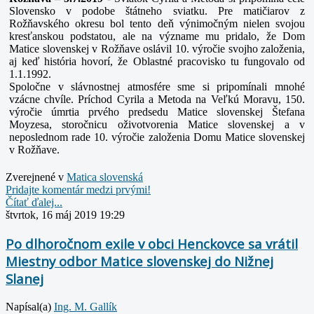
Slovensko v podobe štátneho sviatku. Pre matičiarov z
Rožňavského okresu bol tento deň výnimočným nielen svojou
kresťanskou podstatou, ale na význame mu pridalo, že Dom
Matice slovenskej v Rožňave oslávil 10. výročie svojho založenia,
aj keď história hovorí,
že Oblastné pracovisko tu fungovalo od
1.1.1992.
Spoločne v slávnostnej atmosfére sme si pripomínali mnohé
vzácne chvíle. Príchod Cyrila a Metoda na Veľkú Moravu, 150.
výročie úmrtia prvého predsedu Matice slovenskej Štefana
Moyzesa, storočnicu oživotvorenia Matice slovenskej a v
neposlednom rade 10. výročie založenia Domu Matice slovenskej
v Rožňave.
Zverejnené v
Matica slovenská
Pridajte komentár medzi prvými!
Čítať ďalej...
štvrtok, 16 máj 2019 19:29
Po dlhoročnom exile v obci Henckovce sa vrátil
Miestny odbor Matice slovenskej do Nižnej
Slanej
Napísal(a)
Ing. M. Gallík