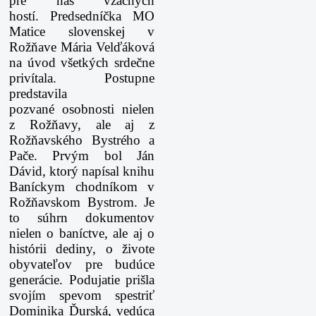
pre nás vzácnych
hostí. Predsedníčka MO
Matice slovenskej v
Rožňave Mária Velďáková
na úvod všetkých srdečne
privítala. Postupne
predstavila
pozvané osobnosti nielen
z Rožňavy, ale aj z
Rožňavského Bystrého a
Pače. Prvým bol Ján
Dávid, ktorý napísal knihu
Baníckym chodníkom v
Rožňavskom Bystrom. Je
to súhrn dokumentov
nielen o baníctve, ale aj o
histórii dediny, o živote
obyvateľov pre budúce
generácie. Podujatie prišla
svojím spevom spestriť
Dominika Ďurská, vedúca