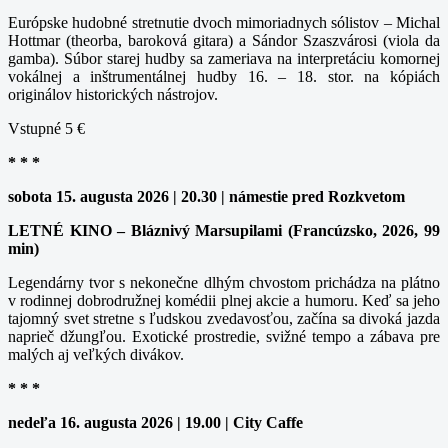
Európske hudobné stretnutie dvoch mimoriadnych sólistov – Michal
Hottmar (theorba, baroková gitara) a Sándor Szaszvárosi (viola da
gamba). Súbor starej hudby sa zameriava na interpretáciu komornej
vokálnej a inštrumentálnej hudby 16. – 18. stor. na kópiách
originálov historických nástrojov.
Vstupné 5 €
* * *
sobota 15. augusta 2026 | 20.30 | námestie pred Rozkvetom
LETNÉ KINO – Bláznivý Marsupilami (Francúzsko, 2026, 99
min)
Legendárny tvor s nekonečne dlhým chvostom prichádza na plátno
v rodinnej dobrodružnej komédii plnej akcie a humoru. Keď sa jeho
tajomný svet stretne s ľudskou zvedavosťou, začína sa divoká jazda
naprieč džungľou. Exotické prostredie, svižné tempo a zábava pre
malých aj veľkých divákov.
* * *
nedeľa 16. augusta 2026 | 19.00 | City Caffe