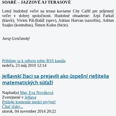
SOARÉ – JAZZOVÉ AJ TERASOVÉ
Letný hudobný večer na terase kaviarne City Caffé pre príjemný
večer v dobrej spoločnosti. Hudobné obsadenie: Arpi Farkaš
(klavír), Vivien Pál-Baláž (spev), Adrian Harvan (saxofón), Adrian
Szajko (kontrabas), Šimon Kulus (bicie).
Juraj Genčanský
Prihláste sa k odberu tohto RSS kanála
nedeľa, 23 máj 2010 12:14
Jelšavskí žiaci sa prejavili ako úspešní riešitelia
matematických súťaží
Napísal(a)
Mgr. Eva Nováková
Zverejnené v
Jelšava
Pridajte komentár medzi prvými!
Čítať ďalej...
utorok, 04 november 2014 20:22