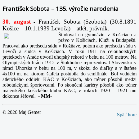
František Sobota – 135. výročie narodenia
30. august
František Sobota (Szobota) (30.8.1891
-
Košice – 10.1.1939 Levoča) – atlét, právnik.
Študoval na gymnáziu v Košiciach a
právo v Košiciach, Kluži a Budapešti.
Pracoval ako predseda súdu v Rožňave, potom ako predseda súdu v
Levoči a sudca v Košiciach. V roku 1911 na celouhorských
pretekoch v Arade utvoril uhorský rekord v behu na 100 metrov. Na
Olympijských hrách 1912 v Štokholme reprezentoval Slovensko v
rámci Uhorska v behu na 100 m, v skoku do diaľky a v štafete
4x100 m, na ktorom štafeta postúpila do semifinále. Bol vedúcim
atletického oddielu KAC v Košiciach, ako tréner pôsobil medzi
robotníckymi športovcami. Po skončení kariéry pôsobil ako tréner
materského košického klubu KAC, v rokoch 1920 – 1921 mu
dokonca šéfoval.
-
MM-
© 2026 Maj Gemer
Späť hore