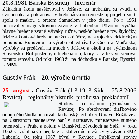
20.8.1981 Banská Bystrica) – hrebenár.
Základnú školu navštevoval v Jelšave, za hrebenára sa vyučil u
svojho otca a pokračoval v hrebenárskom remesle aj po jeho smrti
spolu s matkou a bratom Samuelom v jeho dielni. Po r. 1951
pracoval v magnezitovom závode v Lubeníku. Pôvodne vyrábal
hlavne hrebene zvané všiváky ručne, neskôr hrebene tzv. štyločky,
frizíre a konťové hrebene pre ženské účesy na strojoch s elektrickým
pohonom. Rohovinu na výrobu objednával z Čiech a Maďarska,
výrobky sa predávali na trhoch v Jelšave a okolí a na východnom
Slovensku. Bol posledným hrebenárom, ktorý sa v Jelšave venoval
tomuto remeslu. Od roku 1968 žil na dôchodku v Banskej Bystrici.
-
MM-
Gustáv Frák – 20. výročie úmrtia
25. august
Gustáv Frák
(1.3.1913 Sirk – 25.8.2006
-
Revúca) – regionálny historik, publicista, prekladateľ.
Študoval na reálnom gymnáziu v
Revúcej. Po absolvovaní diaľkového
odborného štúdia pracoval ako banský technik v Drnave, Rožňave a
na Ústrednom riaditeľstve baní v Bratislave, ministerstve hutného
priemyslu v Prahe a potom v Banských závodoch na Spiši. V roku
1962 sa vrátil na Gemer, kde sa stal vedúcim výstavby závodu SMZ
Lubeník. Od roku 1967 býval v Revúcej. Publikoval stovky