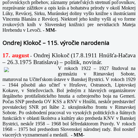
poľovníckych príbehov, záznamy priateľských stretnutí poľovníkov,
rozprávanie zážitkov a opis krás a bohatstva prírody v okolí Mokrej
Lúky, Revúcej, Sirku, Muránskej doliny vyšlo knižne s ilustráciami
Vincenta Blanára z Revúcej. Niektoré jeho knihy vyšli aj vo forme
zvukových kníh v Slovenskej knižnici pre nevidiacich Mateja
Hrebendu v Levoči.
-
MM-
Ondrej Klokoč – 115. výročie narodenia
17. august
Ondrej Klokoč (17.8.1911 Hnúšťa-Hačava
-
– 26.3.1975 Bratislava) – politik, novinár.
V rokoch 1922 – 1927 študoval na
gymnáziu v Rimavskej Sobote,
maturoval na Učiteľskom ústave v Banskej Bystrici. V rokoch 1929
– 1944 pôsobil ako učiteľ v Hrušove, Ostranoch, Liptovskej
Kokave, v Striežovciach. Bol jedným z hlavných organizátorov
ilegálneho protifašistického hnutia a ozbrojeného boja na Gemeri.
Počas SNP predseda OV KSS a RNV v Hnúšti, neskôr predstaviteľ
povstaleckej SNR pri štábe 2. ukrajinského frontu v Rimavskej
Sobote. Po oslobodení pracoval vo vysokých politických a štátnych
funkciách v oblasti školstva a kultúry ako predseda KNV v Banskej
Bystrici, neskôr 1958 – 1968 bol šéfredaktorom Pravdy. V rokoch
1968 – 1975 bol predsedom Slovenskej národnej rady. Bol nositeľ
viacerých vyznamenaní a medailí.
-
MM-