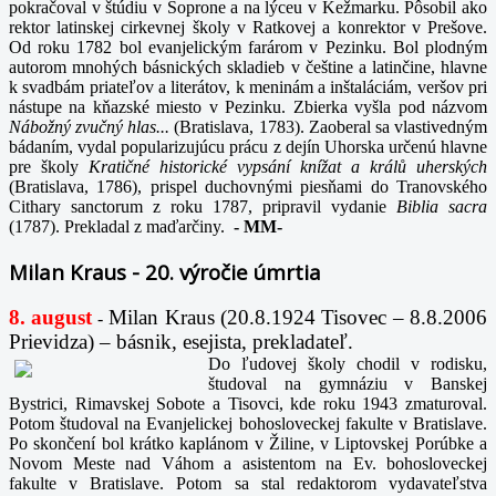
pokračoval v štúdiu v Soprone a na lýceu v Kežmarku. Pôsobil ako
rektor latinskej cirkevnej školy v Ratkovej a konrektor v Prešove.
Od roku 1782 bol evanjelickým farárom v Pezinku. Bol plodným
autorom mnohých básnických skladieb v češtine a latinčine, hlavne
k svadbám priateľov a literátov, k meninám a inštaláciám, veršov pri
nástupe na kňazské miesto v Pezinku. Zbierka vyšla pod názvom
Nábožný zvučný hlas...
(Bratislava, 1783). Zaoberal sa vlastivedným
bádaním, vydal popularizujúcu prácu z dejín Uhorska určenú hlavne
pre školy
Kratičné historické vypsání knížat a králů uherských
(Bratislava, 1786), prispel duchovnými piesňami do Tranovského
Cithary sanctorum z roku 1787, pripravil vydanie
Biblia sacra
(1787). Prekladal z maďarčiny.
-
MM-
Milan Kraus - 20. výročie úmrtia
8. august
Milan Kraus (20.8.1924 Tisovec – 8.8.2006
-
Prievidza) – básnik, esejista, prekladateľ.
Do ľudovej školy chodil v rodisku,
študoval na gymnáziu v Banskej
Bystrici, Rimavskej Sobote a Tisovci, kde roku 1943 zmaturoval.
Potom študoval na Evanjelickej bohosloveckej fakulte v Bratislave.
Po skončení bol krátko kaplánom v Žiline, v Liptovskej Porúbke a
Novom Meste nad Váhom a asistentom na Ev. bohosloveckej
fakulte v Bratislave. Potom sa stal redaktorom vydavateľstva