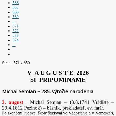
566
567
568
569
...
571
572
573
574
...
Strana 571 z 650
V A U G U S T E 2026
SI PRIPOMÍNAME
Michal Semian – 285. výročie narodenia
3. august
Michal Semian – (3.8.1741 Vrádište –
-
29.4.1812 Pezinok) – básnik, prekladateľ, ev. farár.
Po skončení ľudovej školy študoval vo Vádosfalve a v Nemeskéri,