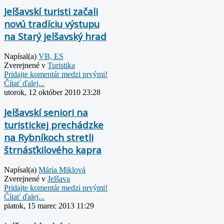
Jelšavskí turisti začali
novú tradíciu výstupu
na Starý jelšavský hrad
Napísal(a)
VB, ES
Zverejnené v
Turistika
Pridajte komentár medzi prvými!
Čítať ďalej...
utorok, 12 október 2010 23:28
Jelšavskí seniori na
turistickej prechádzke
na Rybníkoch stretli
štrnásťkilového kapra
Napísal(a)
Mária Miklová
Zverejnené v
Jelšava
Pridajte komentár medzi prvými!
Čítať ďalej...
piatok, 15 marec 2013 11:29