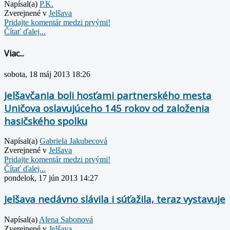
Napísal(a)
P.K.
Zverejnené v
Jelšava
Pridajte komentár medzi prvými!
Čítať ďalej...
Viac...
sobota, 18 máj 2013 18:26
Jelšavčania boli hosťami partnerského mesta
Uničova oslavujúceho 145 rokov od založenia
hasičského spolku
Napísal(a)
Gabriela Jakubecová
Zverejnené v
Jelšava
Pridajte komentár medzi prvými!
Čítať ďalej...
pondelok, 17 jún 2013 14:27
Jelšava nedávno slávila i súťažila, teraz vystavuje
Napísal(a)
Alena Sabonová
Zverejnené v
Jelšava