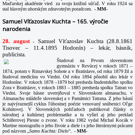
Maďarskej akadémie vied za svoju knižnú súťaž. V roku 1924 sa
stal hlavným uhorským zdravotným poradcom.
-
MM-
Samuel Víťazoslav Kuchta – 165. výročie
narodenia
28. august
Samuel Víťazoslav Kuchta (28.8.1861
-
Tisovec – 11.4.1895 Hodonín) – lekár, básnik,
publicista.
Študoval na Prvom slovenskom
gymnáziu v Revúcej v rokoch 1871 –
1874, potom v Rimavskej Sobote a v Bratislave, od roku 1879 žil a
študoval medicínu vo Viedni. Od roku 1894 pôsobil ako lekár v
Hodoníne. V rokoch 1878 –1879 bol predseda študentského spolku
Zora v Bratislave, v rokoch 1883 – 1885 predseda spolku Tatran vo
Viedni. Svoje básne uverejňoval v Slovenskom almanachu, v
Almanachu mládeže slovenskej a v Pamätnici Tatrana. Z jeho básní
je najvýraznejší cyklus ľúbostnej poézie venovaný snúbenici Oľge
Kohútovej. V Slovenských pohľadoch publikoval články o
národnej a kultúrnej problematike a tu vyšiel aj jeho preklad
Schillerovej Piesne o zvone. V roku 1982 vydal Michal Kocák v
Martine monografiu o jeho živote a diele i s jeho literárnymi prácami
pod názvom „
Samo Kuchta: Dielo
“.
-
MM-