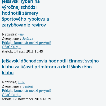
Jelšavskí rybári na
výročnej schôdzi
hodnotili zámery
športového rybolovu a
zarybňovanie revírov
Napísal(a)
-aa-
Zverejnené v
Jelšava
Pridajte komentár medzi prvými!
Čítať ďalej...
štvrtok, 14 apríl 2011 15:49
Jelšavskí dôchodcovia hodnotili činnosť svojho
klubu za účasti primátora a detí školského
klubu
Napísal(a)
E.K.
Zverejnené v
Seniori
Pridajte komentár medzi prvými!
Čítať ďalej...
sobota, 08 november 2014 14:39