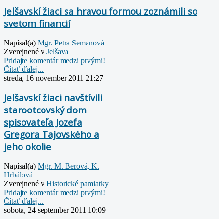
Jelšavskí žiaci sa hravou formou zoznámili so
svetom financií
Napísal(a)
Mgr. Petra Semanová
Zverejnené v
Jelšava
Pridajte komentár medzi prvými!
Čítať ďalej...
streda, 16 november 2011 21:27
Jelšavskí žiaci navštívili
starootcovský dom
spisovateľa Jozefa
Gregora Tajovského a
jeho okolie
Napísal(a)
Mgr. M. Berová, K.
Hrbálová
Zverejnené v
Historické pamiatky
Pridajte komentár medzi prvými!
Čítať ďalej...
sobota, 24 september 2011 10:09