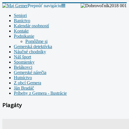
Prepnúť navigáciu
Seniori
Baníctvo
Kalendár osobností
Kontakt
Podnikanie
Pomôžme si
Gemerská detektívka
Náučné chodníky
Náš šport
Spomienky
Belákovci
Gemerské nárečia
Hutníctvo
Z obcí Gemera
Ján Bradáč
Príbehy z Gemera - Ilustrácie
Plagáty