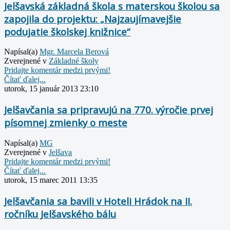
Jelšavská základná škola s materskou školou sa
zapojila do projektu: „Najzaujímavejšie
podujatie školskej knižnice“
Napísal(a)
Mgr. Marcela Berová
Zverejnené v
Základné školy
Pridajte komentár medzi prvými!
Čítať ďalej...
utorok, 15 január 2013 23:10
Jelšavčania sa pripravujú na 770. výročie prvej
písomnej zmienky o meste
Napísal(a)
MG
Zverejnené v
Jelšava
Pridajte komentár medzi prvými!
Čítať ďalej...
utorok, 15 marec 2011 13:35
Jelšavčania sa bavili v Hoteli Hrádok na II.
ročníku Jelšavského bálu