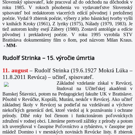
Slovenský spisovateľ, kde pracoval až do odchodu na dôchodok v
roku 1985. V rokoch pôsobenia vo vydavateľstve Slovenský
spisovateľ bol redaktorom viacerých edícií pôvodnej i preloženej
poézie. Vydal 9 zbierok poézie, výbery z jeho básnickej tvorby vyšli
v knihách Kroky (1961), Z lyriky (1975), Nálady (1979, 1983). Je
tiež autorom knihy esejí Zábery (1980). Zostavil antológie a edície
pôvodnej i prekladovej poézie. V roku 1995 vyrobila STV
Bratislava dokumentárny film o ňom, pod názvom Milan Kraus.
-
MM-
Rudolf Strinka – 15. výročie úmrtia
11. august
– Rudolf Strinka (19.6.1927 Mokrá Lúka –
11.8.2011 Revúca) – učiteľ, spisovateľ.
Základné vzdelanie získal v Revúcej,
študoval na Učiteľskej akadémii v
Banskej Štiavnici, potom na Pedagogickej fakulte UK v Bratislave.
Pôsobil v Revúčke, Kopráši, Muráni, neskôr v Revúcej. Ako učiteľ
základnej školy v Revúcej sa podieľal na vzdelávaní a výchove
niekoľkých generácií detí, ktoré viedol aj k poznávaniu i ochrane
prírody. Dlhé roky bol členom i funkcionárom poľovníckych
združení v rodnej obci. Literárne pretvoril zážitky z prírody a potom
ich uverejňoval v časopise Poľovníctvo a rybárstvo, v časopise pre
mládež Domino i v mestských novinách Revúcke listy. 8 zbierok