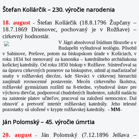
Štefan Kollárčik – 230. výročie narodenia
18. august
Štefan Kollárčik (18.8.1796 Župčany –
-
18.7.1869 Drienovec, pochovaný je v Rožňave) –
cirkevný hodnostár.
V Jágri absolvoval štúdium filozofie a v
Budapešti vyštudoval teológiu. Pôsobil
v Sabinove, Prešove, potom na biskupskom úrade v Košiciach, v
roku 1834 bol menovaný za kanonika – katedrálneho archidiakona
košickej katedrály. Od roku 1850 biskup v Rožňave. Sústreďoval sa
na úpravu cirkevných pomerov na biskupstve, utlmil aj maďarizačné
snahy v rožňavskej diecéze, kde Slováci v cirkevnej hierarchii
zaujímali rovnocenné postavenie. Mecén cirkevného školstva,
rožňavské gymnázium rozšíril na 8-triedne, vybudoval ústav pre
výchovu dievčat, podporoval chudobných študentov, založil nadáciu
na zaistenie platov učiteľov, pracoval na založení nemocnice. Dal
obnoviť a pretvoriť interiér rožňavskej katedrály. Jeho telesné
pozostatky sú uložené v krypte rožňavskej katedrály.
-
MM-
Ján Polomský – 45. výročie úmrtia
20. august
Ján Polomský (7.12.1896 Jelšava –
-