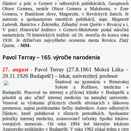
článkov a prác o Gemeri v odborných publikáciách, časopisoch
Obzor Gemera, neskôr Obzor Gemera a Malohontu, v Zore
Gemera, v Baníckom slove, Magnezite, v Revúckych listoch. Je
autorom a spoluautorom mnohých publikácií, napr
. Magnezit
Lubeník, Baníctvo v Železníku, Záhadný zvon Quirin v Revúcej
a i.
V práci
Historické knižnice v Gemeri-Malohonte
podal náročnú
sumarizáciu 70 historických knižníc od 16. storočia do konca roka
1918. Je držiteľom najvyššieho ocenenia mesta Revúca Zlatý
Quirin.
-
MM-
Pavol Terray – 165. výročie narodenia
27. august
Pavol Terray
(27.8.1861 Mokrá Lúka –
-
20.11.1926 Budapešť) – lekár, univerzitný profesor
Študoval na gymnáziu v Rimavskej
Sobote a Rožňave, medicínu v
Budapešti. Pracoval na internej a pľúcnej klinike v Budapešti a
pôsobil aj ako učiteľ internej medicíny na tamojšej univerzite.
Venoval sa výskumu pľúcnych chorôb súvisiacich s látkovou
premenou, najmä problematike liečby diabetikov. Autor odborných
článkov, ktoré publikoval v rôznych periodikách. Spoluautor
príručky internej medicíny, zostavovateľ ročenky Spolku lekárov
verejných nemocníc. Od roku 1894 bol hlavným lekárom
Apponyiho polikliniky v Budapešti. V roku 1902 získal jednu z cien