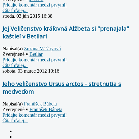
Pridajte komentár medzi prvými!
Čítať ďalej...
streda, 03 jún 2015 16:38
Jej Veličenstvo kráľovná Alžbeta si "prenajala"
kaštieľ v Betliari
Napísal(a)
Zuzana Vášáryová
Zverejnené v
Betliar
Pridajte komentár medzi prvými!
Čítať ďalej...
sobota, 03 marec 2012 10:16
Jeho veličenstvo Ursus arctos - stretnutia s
medveďom
Napísal(a)
František Bábela
Zverejnené v
František Bábela
Pridajte komentár medzi prvými!
Čítať ďalej...