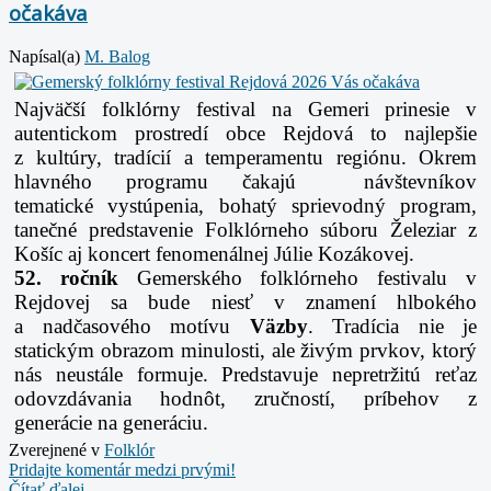
očakáva
Napísal(a)
M. Balog
Najväčší folklórny festival na Gemeri prinesie v
autentickom prostredí obce Rejdová to najlepšie
z
kultúry, tradícií a temperamentu regiónu. Okrem
hlavného programu čakajú návštevníkov
tematické
vystúpenia, bohatý sprievodný program,
tanečné predstavenie Folklórneho súboru Železiar z
Košíc aj
koncert fenomenálnej Júlie Kozákovej.
52. ročník
Gemerského folklórneho festivalu v
Rejdovej sa bude niesť v znamení hlbokého
a
nadčasového motívu
Väzby
. Tradícia nie je
statickým obrazom minulosti, ale živým prvkov, ktorý
nás
neustále formuje. Predstavuje nepretržitú reťaz
odovzdávania hodnôt, zručností, príbehov z
generácie
na generáciu.
Zverejnené v
Folklór
Pridajte komentár medzi prvými!
Čítať ďalej...