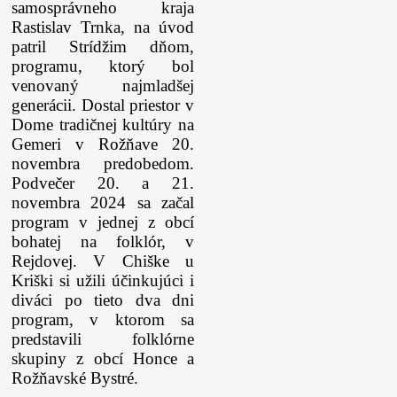
samosprávneho kraja
Rastislav Trnka, na ú
vod
patril Strídžim dňom,
programu, ktorý bol
venovaný najmladšej
generácii. Dostal priestor v
Dome tradičnej kultúry na
Gemeri v Rožňave 20.
novembra predobedom.
Podvečer
20. a 21.
novembra 2024
sa začal
program v jednej z obcí
bohatej na folklór, v
Rejdovej. V Chiške u
Kriški si užili účinkujúci i
diváci po tieto dva dni
program, v ktorom sa
predstavili folklórne
skupiny z obcí Honce a
Rožňavské Bystré.