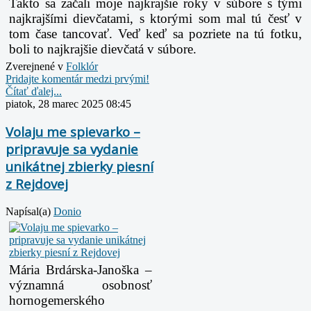
Takto sa začali moje najkrajšie roky v súbore s tými
najkrajšími dievčatami, s ktorými som mal tú česť v
tom čase tancovať. Veď keď sa pozriete na tú fotku,
boli to najkrajšie dievčatá v súbore.
Zverejnené v
Folklór
Pridajte komentár medzi prvými!
Čítať ďalej...
piatok, 28 marec 2025 08:45
Volaju me spievarko –
pripravuje sa vydanie
unikátnej zbierky piesní
z Rejdovej
Napísal(a)
Donio
Mária Brdárska-Janoška –
významná osobnosť
hornogemerského