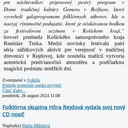
pre návštevníkov pripravený pestrý program v
Dome tradičnej kultúry Gemera v Rožňave, ktorý
vyvrcholí galaprogramom folklórnych súborov. Ide o
naozaj výnimočné podujatie, ktoré je očakávanou bodkou
za festivalovou sezónou v Košickom kraji,“
hovorí predseda Košického samosprávneho kraja
Rastislav Trnka. Medzi novinky festivalu patrí
séria zážitkových aktivít pre verejnosť v tradičnej
drevenici v Rejdovej, kde nositelia tradícií vytvoria
autentickú predvianočnú atmosféru a podčiarknu
magickú podstatu stridžích dní.
Zverejnené v
Folklór
Pridajte komentár medzi prvými!
Čítať ďalej...
pondelok, 26 august 2024 11:08
Folklórna skupina Hôra Rejdová vydala svoj nový
CD nosič
Napísal(a)
Marta Mikitová