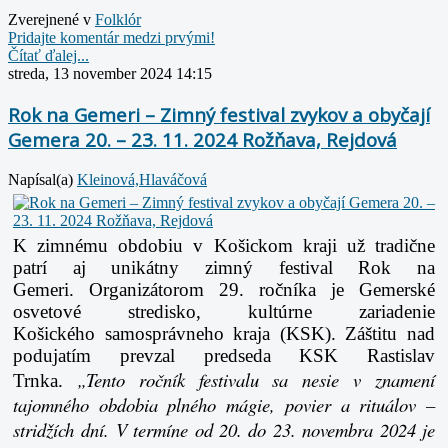
Zverejnené v
Folklór
Pridajte komentár medzi prvými!
Čítať ďalej...
streda, 13 november 2024 14:15
Rok na Gemeri – Zimný festival zvykov a obyčají
Gemera 20. – 23. 11. 2024 Rožňava, Rejdová
Napísal(a)
Kleinová,Hlaváčová
K zimnému obdobiu v Košickom kraji už tradične
patrí aj unikátny zimný festival Rok na
Gemeri. Organizátorom 29. ročníka je Gemerské
osvetové stredisko, kultúrne zariadenie
Košického samosprávneho kraja (KSK). Záštitu nad
podujatím prevzal predseda KSK Rastislav
„Tento ročník festivalu sa nesie v znamení
Trnka.
tajomného obdobia plného mágie, povier a rituálov –
stridžích dní. V termíne od 20. do 23. novembra 2024 je