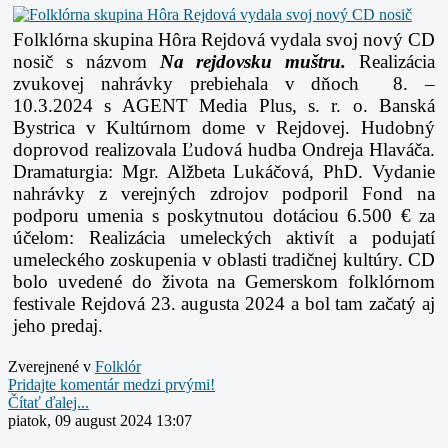
Folklórna skupina Hôra Rejdová vydala svoj nový CD
nosič s názvom
Na rejdovsku muštru.
Realizácia
zvukovej nahrávky prebiehala v dňoch 8. –
10.3.2024 s AGENT Media Plus, s. r. o. Banská
Bystrica v Kultúrnom dome v Rejdovej. Hudobný
doprovod realizovala Ľudová hudba Ondreja Hlaváča.
Dramaturgia: Mgr. Alžbeta Lukáčová, PhD. Vydanie
nahrávky z verejných zdrojov podporil Fond na
podporu umenia s poskytnutou dotáciou 6.500 € za
účelom: Realizácia umeleckých aktivít a podujatí
umeleckého zoskupenia v oblasti tradičnej kultúry. CD
bolo uvedené do života na Gemerskom folklórnom
festivale Rejdová 23. augusta 2024 a bol tam začatý aj
jeho predaj.
Zverejnené v
Folklór
Pridajte komentár medzi prvými!
Čítať ďalej...
piatok, 09 august 2024 13:07