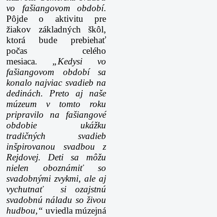
vo fašiangovom období
.
Pôjde o aktivitu pre
žiakov základných škôl,
ktorá bude prebiehať
počas celého
mesiaca.
„Kedysi vo
fašiangovom období sa
konalo najviac svadieb na
dedinách. Preto aj naše
múzeum v tomto roku
pripravilo na fašiangové
obdobie ukážku
tradičných svadieb
inšpirovanou svadbou z
Rejdovej. Deti sa môžu
nielen oboznámiť so
svadobnými zvykmi, ale aj
vychutnať si ozajstnú
svadobnú náladu so živou
hudbou,“
uviedla múzejná