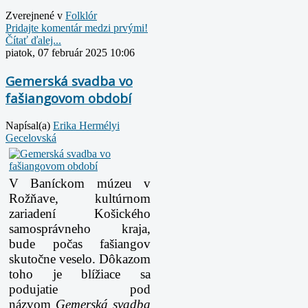
Zverejnené v
Folklór
Pridajte komentár medzi prvými!
Čítať ďalej...
piatok, 07 február 2025 10:06
Gemerská svadba vo
fašiangovom období
Napísal(a)
Erika Hermélyi
Gecelovská
V Baníckom múzeu v
Rožňave, kultúrnom
zariadení Košického
samosprávneho kraja,
bude počas fašiangov
skutočne veselo. Dôkazom
toho je blížiace sa
podujatie pod
názvom
Gemerská svadba