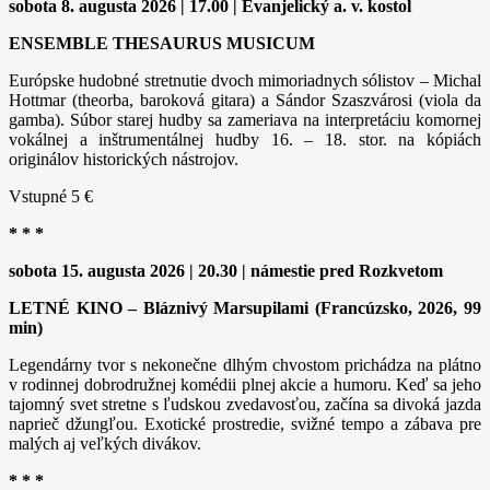
sobota 8. augusta 2026 | 17.00 | Evanjelický a. v. kostol
ENSEMBLE THESAURUS MUSICUM
Európske hudobné stretnutie dvoch mimoriadnych sólistov – Michal
Hottmar (theorba, baroková gitara) a Sándor Szaszvárosi (viola da
gamba). Súbor starej hudby sa zameriava na interpretáciu komornej
vokálnej a inštrumentálnej hudby 16. – 18. stor. na kópiách
originálov historických nástrojov.
Vstupné 5 €
* * *
sobota 15. augusta 2026 | 20.30 | námestie pred Rozkvetom
LETNÉ KINO – Bláznivý Marsupilami (Francúzsko, 2026, 99
min)
Legendárny tvor s nekonečne dlhým chvostom prichádza na plátno
v rodinnej dobrodružnej komédii plnej akcie a humoru. Keď sa jeho
tajomný svet stretne s ľudskou zvedavosťou, začína sa divoká jazda
naprieč džungľou. Exotické prostredie, svižné tempo a zábava pre
malých aj veľkých divákov.
* * *