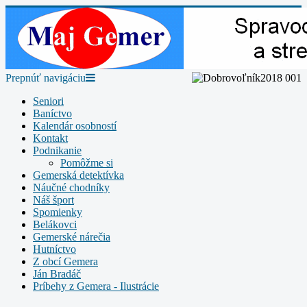
Prepnúť navigáciu
Seniori
Baníctvo
Kalendár osobností
Kontakt
Podnikanie
Pomôžme si
Gemerská detektívka
Náučné chodníky
Náš šport
Spomienky
Belákovci
Gemerské nárečia
Hutníctvo
Z obcí Gemera
Ján Bradáč
Príbehy z Gemera - Ilustrácie