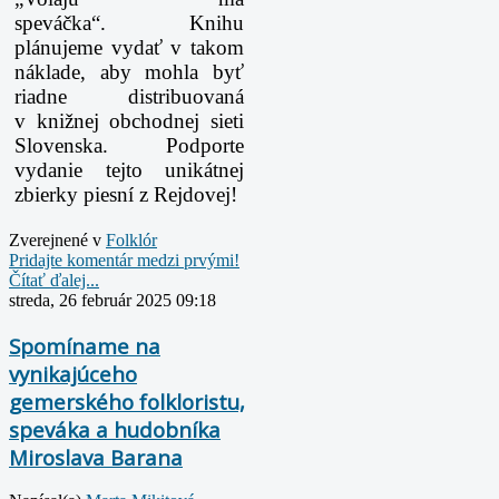
speváčka“.
Knihu
plánujeme vydať v takom
náklade, aby mohla byť
riadne distribuovaná
v knižnej obchodnej sieti
Slovenska. Podporte
vydanie tejto unikátnej
zbierky piesní z Rejdovej!
Zverejnené v
Folklór
Pridajte komentár medzi prvými!
Čítať ďalej...
streda, 26 február 2025 09:18
Spomíname na
vynikajúceho
gemerského folkloristu,
speváka a hudobníka
Miroslava Barana