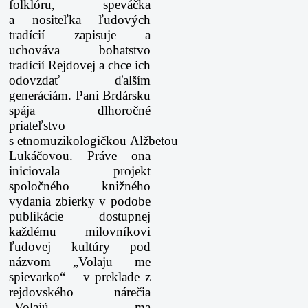
folklóru, speváčka
a nositeľka ľudových
tradícií zapisuje a
uchováva bohatstvo
tradícií Rejdovej a chce ich
odovzdať ďalším
generáciám. Pani Brdársku
spája dlhoročné
priateľstvo
s etnomuzikologičkou Alžbetou
Lukáčovou. Práve ona
iniciovala projekt
spoločného knižného
vydania zbierky v podobe
publikácie dostupnej
každému milovníkovi
ľudovej kultúry pod
názvom „Volaju me
spievarko“ – v preklade z
rejdovského nárečia
„Volajú ma