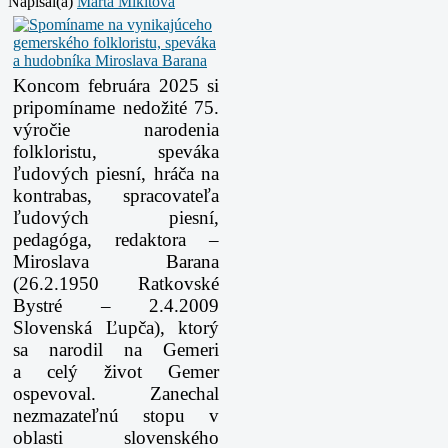
Napísal(a)
Marta Mikitová
Koncom februára 2025 si
pripomíname nedožité 75.
výročie narodenia
folkloristu, speváka
ľudových piesní, hráča na
kontrabas, spracovateľa
ľudových piesní,
pedagóga, redaktora –
Miroslava Barana
(26.2.1950 Ratkovské
Bystré – 2.4.2009
Slovenská Ľupča), ktorý
sa narodil na Gemeri
a celý život Gemer
ospevoval. Zanechal
nezmazateľnú stopu v
oblasti slovenského