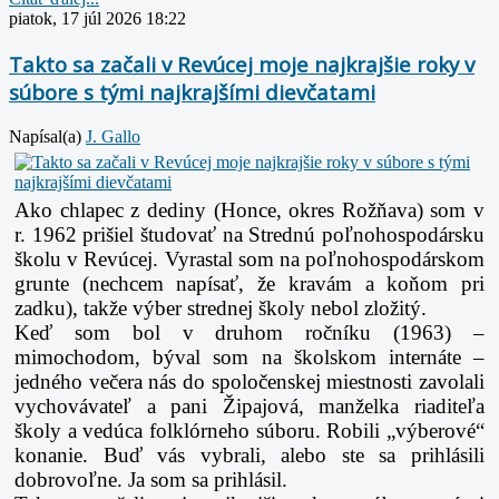
piatok, 17 júl 2026 18:22
Takto sa začali v Revúcej moje najkrajšie roky v
súbore s tými najkrajšími dievčatami
Napísal(a)
J. Gallo
Ako chlapec z dediny (Honce, okres Rožňava) som v
r. 1962 prišiel študovať na Strednú poľnohospodársku
školu v Revúcej. Vyrastal som na poľnohospodárskom
grunte (nechcem napísať, že kravám a koňom pri
zadku), takže výber strednej školy nebol zložitý.
Keď som bol v druhom ročníku (1963) –
mimochodom, býval som na školskom internáte –
jedného večera nás do spoločenskej miestnosti zavolali
vychovávateľ a pani Žipajová, manželka riaditeľa
školy a vedúca folklórneho súboru. Robili „výberové“
konanie. Buď vás vybrali, alebo ste sa prihlásili
dobrovoľne. Ja som sa prihlásil.