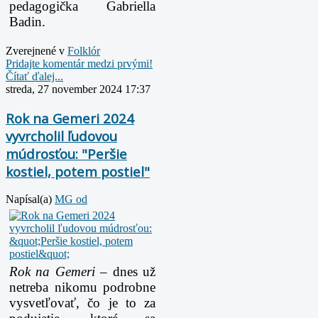
pedagogička Gabriella
Badin.
Zverejnené v
Folklór
Pridajte komentár medzi prvými!
Čítať ďalej...
streda, 27 november 2024 17:37
Rok na Gemeri 2024
vyvrcholil ľudovou
múdrosťou: "Peršie
kostiel, potem postiel"
Napísal(a)
MG od
Rok na Gemeri –
dnes už
netreba nikomu podrobne
vysvetľovať, čo je to za