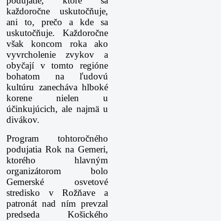
podujatie, ktoré sa
každoročne uskutočňuje,
ani to, prečo a kde sa
uskutočňuje. Každoročne
však koncom roka ako
vyvrcholenie zvykov a
obyčají v tomto regióne
bohatom na ľudovú
kultúru zanecháva hlboké
korene nielen u
účinkujúcich, ale najmä u
divákov.
Program tohtoročného
podujatia Rok na Gemeri,
ktorého hlavným
organizátorom bolo
Gemerské osvetové
stredisko v Rožňave a
patronát nad ním prevzal
predseda Košického