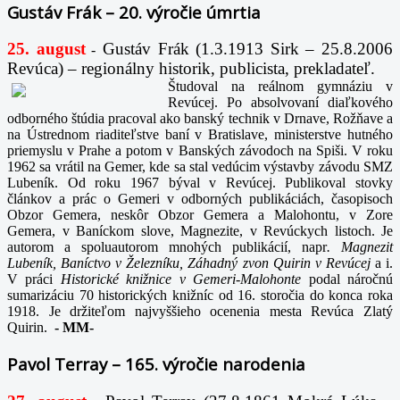
Gustáv Frák – 20. výročie úmrtia
25. august
Gustáv Frák
(1.3.1913 Sirk – 25.8.2006
-
Revúca) – regionálny historik, publicista, prekladateľ.
Študoval na reálnom gymnáziu v
Revúcej. Po absolvovaní diaľkového
odborného štúdia pracoval ako banský technik v Drnave, Rožňave a
na Ústrednom riaditeľstve baní v Bratislave, ministerstve hutného
priemyslu v Prahe a potom v Banských závodoch na Spiši. V roku
1962 sa vrátil na Gemer, kde sa stal vedúcim výstavby závodu SMZ
Lubeník. Od roku 1967 býval v Revúcej. Publikoval stovky
článkov a prác o Gemeri v odborných publikáciách, časopisoch
Obzor Gemera, neskôr Obzor Gemera a Malohontu, v Zore
Gemera, v Baníckom slove, Magnezite, v Revúckych listoch. Je
autorom a spoluautorom mnohých publikácií, napr
. Magnezit
Lubeník, Baníctvo v Železníku, Záhadný zvon Quirin v Revúcej
a i.
V práci
Historické knižnice v Gemeri-Malohonte
podal náročnú
sumarizáciu 70 historických knižníc od 16. storočia do konca roka
1918. Je držiteľom najvyššieho ocenenia mesta Revúca Zlatý
Quirin.
-
MM-
Pavol Terray – 165. výročie narodenia