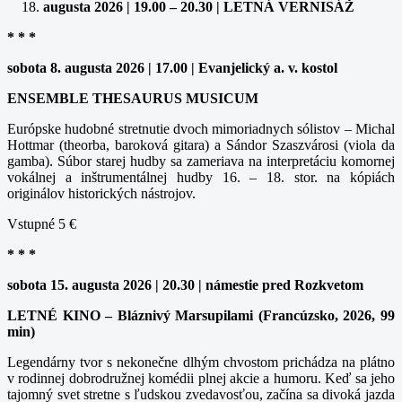
augusta 2026 | 19.00 – 20.30 | LETNÁ VERNISÁŽ
* * *
sobota 8. augusta 2026 | 17.00 | Evanjelický a. v. kostol
ENSEMBLE THESAURUS MUSICUM
Európske hudobné stretnutie dvoch mimoriadnych sólistov – Michal
Hottmar (theorba, baroková gitara) a Sándor Szaszvárosi (viola da
gamba). Súbor starej hudby sa zameriava na interpretáciu komornej
vokálnej a inštrumentálnej hudby 16. – 18. stor. na kópiách
originálov historických nástrojov.
Vstupné 5 €
* * *
sobota 15. augusta 2026 | 20.30 | námestie pred Rozkvetom
LETNÉ KINO – Bláznivý Marsupilami (Francúzsko, 2026, 99
min)
Legendárny tvor s nekonečne dlhým chvostom prichádza na plátno
v rodinnej dobrodružnej komédii plnej akcie a humoru. Keď sa jeho
tajomný svet stretne s ľudskou zvedavosťou, začína sa divoká jazda