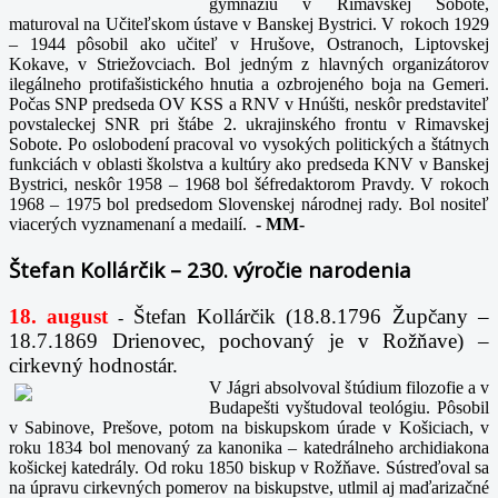
gymnáziu v Rimavskej Sobote,
maturoval na Učiteľskom ústave v Banskej Bystrici. V rokoch 1929
– 1944 pôsobil ako učiteľ v Hrušove, Ostranoch, Liptovskej
Kokave, v Striežovciach. Bol jedným z hlavných organizátorov
ilegálneho protifašistického hnutia a ozbrojeného boja na Gemeri.
Počas SNP predseda OV KSS a RNV v Hnúšti, neskôr predstaviteľ
povstaleckej SNR pri štábe 2. ukrajinského frontu v Rimavskej
Sobote. Po oslobodení pracoval vo vysokých politických a štátnych
funkciách v oblasti školstva a kultúry ako predseda KNV v Banskej
Bystrici, neskôr 1958 – 1968 bol šéfredaktorom Pravdy. V rokoch
1968 – 1975 bol predsedom Slovenskej národnej rady. Bol nositeľ
viacerých vyznamenaní a medailí.
-
MM-
Štefan Kollárčik – 230. výročie narodenia
18. august
Štefan Kollárčik (18.8.1796 Župčany –
-
18.7.1869 Drienovec, pochovaný je v Rožňave) –
cirkevný hodnostár.
V Jágri absolvoval štúdium filozofie a v
Budapešti vyštudoval teológiu. Pôsobil
v Sabinove, Prešove, potom na biskupskom úrade v Košiciach, v
roku 1834 bol menovaný za kanonika – katedrálneho archidiakona
košickej katedrály. Od roku 1850 biskup v Rožňave. Sústreďoval sa
na úpravu cirkevných pomerov na biskupstve, utlmil aj maďarizačné