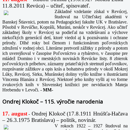
11.8.2011 Revúca) – učiteľ, spisovateľ.
Základné vzdelanie získal v Revúcej,
študoval na Učiteľskej akadémii v
Banskej Štiavnici, potom na Pedagogickej fakulte UK v Bratislave.
Pôsobil v Revúčke, Kopráši, Muráni, neskôr v Revúcej. Ako učiteľ
základnej školy v Revúcej sa podieľal na vzdelávaní a výchove
niekoľkých generácií detí, ktoré viedol aj k poznávaniu i ochrane
prírody. Dlhé roky bol členom i funkcionárom poľovníckych
združení v rodnej obci. Literárne pretvoril zážitky z prírody a potom
ich uverejňoval v časopise Poľovníctvo a rybárstvo, v časopise pre
mládež Domino i v mestských novinách Revúcke listy. 8 zbierok
poľovníckych príbehov, záznamy priateľských stretnutí poľovníkov,
rozprávanie zážitkov a opis krás a bohatstva prírody v okolí Mokrej
Lúky, Revúcej, Sirku, Muránskej doliny vyšlo knižne s ilustráciami
Vincenta Blanára z Revúcej. Niektoré jeho knihy vyšli aj vo forme
zvukových kníh v Slovenskej knižnici pre nevidiacich Mateja
Hrebendu v Levoči.
-
MM-
Ondrej Klokoč – 115. výročie narodenia
17. august
Ondrej Klokoč (17.8.1911 Hnúšťa-Hačava
-
– 26.3.1975 Bratislava) – politik, novinár.
V rokoch 1922 – 1927 študoval na