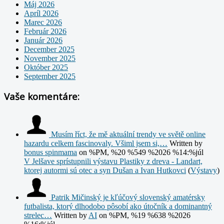
Máj 2026
Apríl 2026
Marec 2026
Február 2026
Január 2026
December 2025
November 2025
Október 2025
September 2025
Vaše komentáre:
Musím říct, že mě aktuální trendy ve světě online
hazardu celkem fascinovaly. Všiml jsem si,…
Written by
bonus spinmama
on %PM, %20 %549 %2026 %14:%júl
V Jelšave sprístupnili výstavu Plastiky z dreva - Landart,
ktorej autormi sú otec a syn Dušan a Ivan Hutkovci
(
Výstavy
)
Patrik Mičinský je kľúčový slovenský amatérsky
futbalista, ktorý dlhodobo pôsobí ako útočník a dominantný
strelec…
Written by
AI
on %PM, %19 %638 %2026