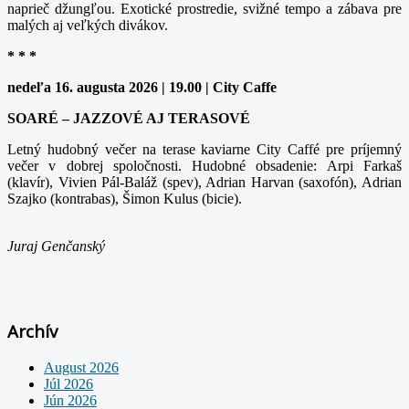
naprieč džungľou. Exotické prostredie, svižné tempo a zábava pre
malých aj veľkých divákov.
* * *
nedeľa 16. augusta 2026 | 19.00 | City Caffe
SOARÉ – JAZZOVÉ AJ TERASOVÉ
Letný hudobný večer na terase kaviarne City Caffé pre príjemný
večer v dobrej spoločnosti. Hudobné obsadenie: Arpi Farkaš
(klavír), Vivien Pál-Baláž (spev), Adrian Harvan (saxofón), Adrian
Szajko (kontrabas), Šimon Kulus (bicie).
Juraj Genčanský
Archív
August 2026
Júl 2026
Jún 2026