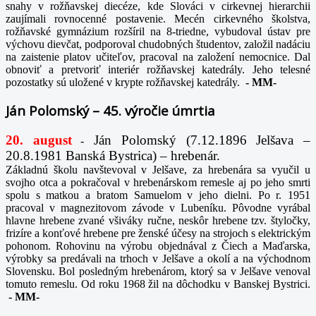
snahy v rožňavskej diecéze, kde Slováci v cirkevnej hierarchii
zaujímali rovnocenné postavenie. Mecén cirkevného školstva,
rožňavské gymnázium rozšíril na 8-triedne, vybudoval ústav pre
výchovu dievčat, podporoval chudobných študentov, založil nadáciu
na zaistenie platov učiteľov, pracoval na založení nemocnice. Dal
obnoviť a pretvoriť interiér rožňavskej katedrály. Jeho telesné
pozostatky sú uložené v krypte rožňavskej katedrály.
-
MM-
Ján Polomský – 45. výročie úmrtia
20. august
Ján Polomský (7.12.1896 Jelšava –
-
20.8.1981 Banská Bystrica) – hrebenár.
Základnú školu navštevoval v Jelšave, za hrebenára sa vyučil u
svojho otca a pokračoval v hrebenárskom remesle aj po jeho smrti
spolu s matkou a bratom Samuelom v jeho dielni. Po r. 1951
pracoval v magnezitovom závode v Lubeníku. Pôvodne vyrábal
hlavne hrebene zvané všiváky ručne, neskôr hrebene tzv. štyločky,
frizíre a konťové hrebene pre ženské účesy na strojoch s elektrickým
pohonom. Rohovinu na výrobu objednával z Čiech a Maďarska,
výrobky sa predávali na trhoch v Jelšave a okolí a na východnom
Slovensku. Bol posledným hrebenárom, ktorý sa v Jelšave venoval
tomuto remeslu. Od roku 1968 žil na dôchodku v Banskej Bystrici.
-
MM-