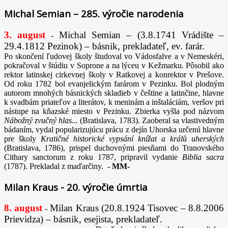
Michal Semian – 285. výročie narodenia
3. august
Michal Semian – (3.8.1741 Vrádište –
-
29.4.1812 Pezinok) – básnik, prekladateľ, ev. farár.
Po skončení ľudovej školy študoval vo Vádosfalve a v Nemeskéri,
pokračoval v štúdiu v Soprone a na lýceu v Kežmarku. Pôsobil ako
rektor latinskej cirkevnej školy v Ratkovej a konrektor v Prešove.
Od roku 1782 bol evanjelickým farárom v Pezinku. Bol plodným
autorom mnohých básnických skladieb v češtine a latinčine, hlavne
k svadbám priateľov a literátov, k meninám a inštaláciám, veršov pri
nástupe na kňazské miesto v Pezinku. Zbierka vyšla pod názvom
Nábožný zvučný hlas...
(Bratislava, 1783). Zaoberal sa vlastivedným
bádaním, vydal popularizujúcu prácu z dejín Uhorska určenú hlavne
pre školy
Kratičné historické vypsání knížat a králů uherských
(Bratislava, 1786), prispel duchovnými piesňami do Tranovského
Cithary sanctorum z roku 1787, pripravil vydanie
Biblia sacra
(1787). Prekladal z maďarčiny.
-
MM-
Milan Kraus - 20. výročie úmrtia
8. august
Milan Kraus (20.8.1924 Tisovec – 8.8.2006
-
Prievidza) – básnik, esejista, prekladateľ.