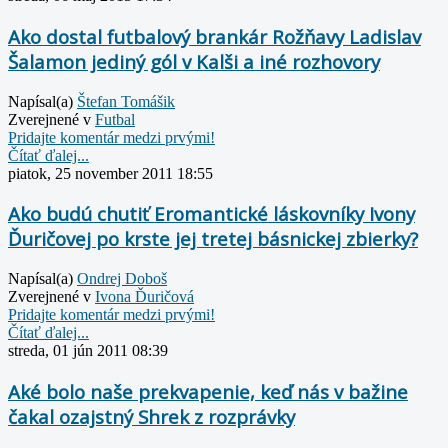
Ako dostal futbalový brankár Rožňavy Ladislav
Šalamon jediný gól v Kalši a iné rozhovory
Napísal(a)
Štefan Tomášik
Zverejnené v
Futbal
Pridajte komentár medzi prvými!
Čítať ďalej...
piatok, 25 november 2011 18:55
Ako budú chutiť Eromantické láskovníky Ivony
Ďuričovej po krste jej tretej básnickej zbierky?
Napísal(a)
Ondrej Doboš
Zverejnené v
Ivona Ďuričová
Pridajte komentár medzi prvými!
Čítať ďalej...
streda, 01 jún 2011 08:39
Aké bolo naše prekvapenie, keď nás v bažine
čakal ozajstný Shrek z rozprávky