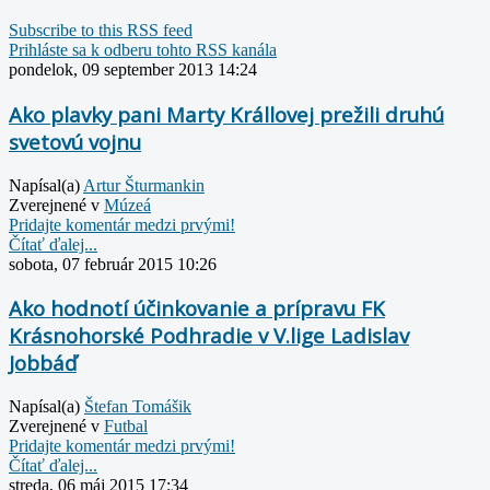
Subscribe to this RSS feed
Prihláste sa k odberu tohto RSS kanála
pondelok, 09 september 2013 14:24
Ako plavky pani Marty Krállovej prežili druhú
svetovú vojnu
Napísal(a)
Artur Šturmankin
Zverejnené v
Múzeá
Pridajte komentár medzi prvými!
Čítať ďalej...
sobota, 07 február 2015 10:26
Ako hodnotí účinkovanie a prípravu FK
Krásnohorské Podhradie v V.lige Ladislav
Jobbáď
Napísal(a)
Štefan Tomášik
Zverejnené v
Futbal
Pridajte komentár medzi prvými!
Čítať ďalej...
streda, 06 máj 2015 17:34