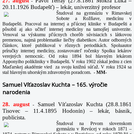
27. august
Pavol Terray
(27.8.1861 Mokrá Lúka –
-
20.11.1926 Budapešť) – lekár, univerzitný profesor
Študoval na gymnáziu v Rimavskej
Sobote a Rožňave, medicínu v
Budapešti. Pracoval na internej a pľúcnej klinike v Budapešti a
pôsobil aj ako učiteľ internej medicíny na tamojšej univerzite.
Venoval sa výskumu pľúcnych chorôb súvisiacich s látkovou
premenou, najmä problematike liečby diabetikov. Autor odborných
článkov, ktoré publikoval v rôznych periodikách. Spoluautor
príručky internej medicíny, zostavovateľ ročenky Spolku lekárov
verejných nemocníc. Od roku 1894 bol hlavným lekárom
Apponyiho polikliniky v Budapešti. V roku 1902 získal jednu z cien
Maďarskej akadémie vied za svoju knižnú súťaž. V roku 1924 sa
stal hlavným uhorským zdravotným poradcom.
-
MM-
Samuel Víťazoslav Kuchta – 165. výročie
narodenia
28. august
Samuel Víťazoslav Kuchta (28.8.1861
-
Tisovec – 11.4.1895 Hodonín) – lekár, básnik,
publicista.
Študoval na Prvom slovenskom
gymnáziu v Revúcej v rokoch 1871 –