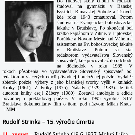
Do ľudovej školy chodil v rodisku,
študoval na gymnáziu v Banskej
Bystrici, Rimavskej Sobote a Tisovci,
kde roku 1943 zmaturoval. Potom
študoval na Evanjelickej bohosloveckej
fakulte v Bratislave. Po skončení bol
krátko kaplánom v Žiline, v Liptovskej
Porúbke a Novom Meste nad Váhom a
asistentom na Ev. bohosloveckej fakulte
v Bratislave. Potom sa stal
redaktorom vydavateľstva Slovenský
spisovateľ, kde pracoval až do odchodu
na dôchodok v roku 1985. V
rokoch pôsobenia vo vydavateľstve Slovenský spisovateľ bol
redaktorom viacerých edícií pôvodnej i preloženej poézie. Vydal 9
zbierok poézie, výbery z jeho básnickej tvorby vyšli v knihách
Kroky (1961), Z lyriky (1975), Nálady (1979, 1983). Je tiež
autorom knihy esejí Zábery (1980). Zostavil antológie a edície
pôvodnej i prekladovej poézie. V roku 1995 vyrobila STV
Bratislava dokumentárny film o ňom, pod názvom Milan Kraus.
-
MM-
Rudolf Strinka – 15. výročie úmrtia
11. august
– Rudolf Strinka (19.6.1927 Mokrá Lúka –