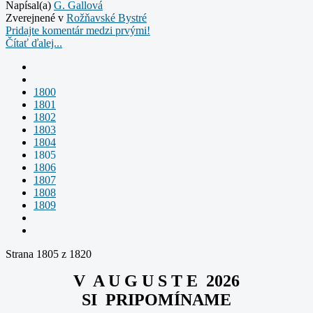
Napísal(a)
G. Gallová
Zverejnené v
Rožňavské Bystré
Pridajte komentár medzi prvými!
Čítať ďalej...
1800
1801
1802
1803
1804
1805
1806
1807
1808
1809
Strana 1805 z 1820
V A U G U S T E 2026
SI PRIPOMÍNAME