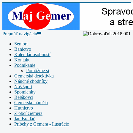
Prepnúť navigáciu
Seniori
Baníctvo
Kalendár osobností
Kontakt
Podnikanie
Pomôžme si
Gemerská detektívka
Náučné chodníky
Náš šport
Spomienky
Belákovci
Gemerské nárečia
Hutníctvo
Z obcí Gemera
Ján Bradáč
Príbehy z Gemera - Ilustrácie