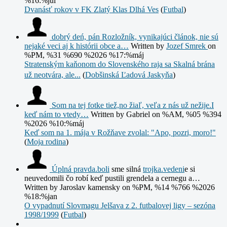
%16:%júl
Dvanásť rokov v FK Zlatý Klas Dlhá Ves
(
Futbal
)
dobrý deń, pán Rozložník, vynikajúci článok, nie sú
nejaké veci aj k histórii obce a…
Written by
Jozef Smrek
on
%PM, %31 %690 %2026 %17:%máj
Stratenským kaňonom do Slovenského raja sa Skalná brána
už neotvára, ale...
(
Dobšinská Ľadová Jaskyňa
)
Som na tej fotke tiež,no žiaľ, veľa z nás už nežije.I
keď nám to vtedy…
Written by Gabriel
on %AM, %05 %394
%2026 %10:%máj
Keď som na 1. mája v Rožňave zvolal: "Apo, pozri, moro!"
(
Moja rodina
)
Úplná
pravda.boli
sme silná
trojka.vedeni
e si
neuvedomili čo robí keď pustili grendela a cernegu a…
Written by Jaroslav kamensky
on %PM, %14 %766 %2026
%18:%jan
O vypadnutí Slovmagu Jelšava z 2. futbalovej ligy – sezóna
1998/1999
(
Futbal
)