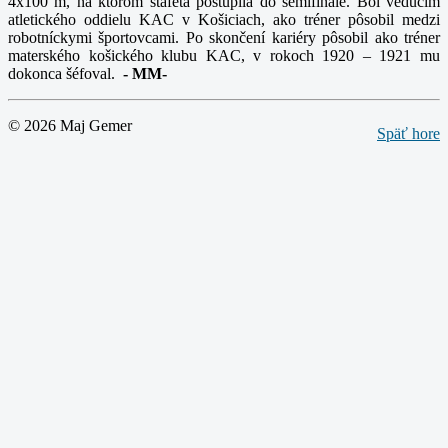
4x100 m, na ktorom štafeta postúpila do semifinále. Bol vedúcim
atletického oddielu KAC v Košiciach, ako tréner pôsobil medzi
robotníckymi športovcami. Po skončení kariéry pôsobil ako tréner
materského košického klubu KAC, v rokoch 1920 – 1921 mu
dokonca šéfoval.
-
MM-
© 2026 Maj Gemer
Späť hore