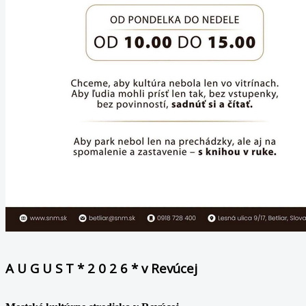
A U G U S T * 2 0 2 6 * v Revúcej