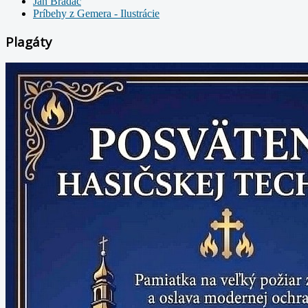
Ján Bradáč
Príbehy z Gemera - Ilustrácie
Plagáty