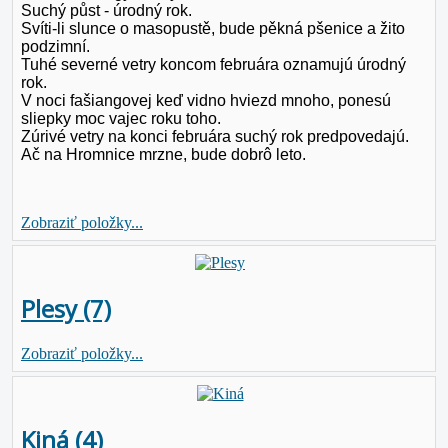
Suchý půst - úrodný rok.
Svíti-li slunce o masopustě, bude pěkná pšenice a žito
podzimní.
Tuhé severné vetry koncom februára oznamujú úrodný
rok.
V noci fašiangovej keď vidno hviezd mnoho, ponesú
sliepky moc vajec roku toho.
Zúrivé vetry na konci februára suchý rok predpovedajú.
Ač na Hromnice mrzne, bude dobrô leto.
Zobraziť položky...
Plesy (7)
Zobraziť položky...
Kiná (4)