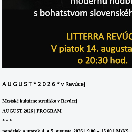
A U G U S T * 2 0 2 6 * v Revúcej
Mestské kultúrne stredisko v Revúcej
AUGUST 2026 | PROGRAM
* * *
pondelok a utorok 4. a 5. augusta 2026 | 9.00 – 15.00 | MsKS,