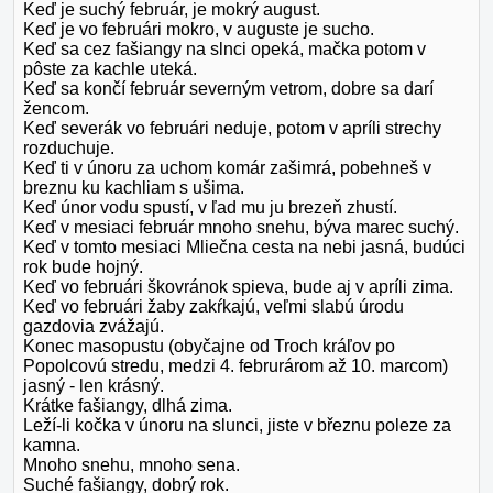
Keď je suchý február, je mokrý august.
Keď je vo februári mokro, v auguste je sucho.
Keď sa cez fašiangy na slnci opeká, mačka potom v
pôste za kachle uteká.
Keď sa končí február severným vetrom, dobre sa darí
žencom.
Keď severák vo februári neduje, potom v apríli strechy
rozduchuje.
Keď ti v únoru za uchom komár zašimrá, pobehneš v
breznu ku kachliam s ušima.
Keď únor vodu spustí, v ľad mu ju brezeň zhustí.
Keď v mesiaci február mnoho snehu, býva marec suchý.
Keď v tomto mesiaci Mliečna cesta na nebi jasná, budúci
rok bude hojný.
Keď vo februári škovránok spieva, bude aj v apríli zima.
Keď vo februári žaby zakŕkajú, veľmi slabú úrodu
gazdovia zvážajú.
Konec masopustu (obyčajne od Troch kráľov po
Popolcovú stredu, medzi 4. februrárom až 10. marcom)
jasný - len krásný.
Krátke fašiangy, dlhá zima.
Leží-li kočka v únoru na slunci, jiste v březnu poleze za
kamna.
Mnoho snehu, mnoho sena.
Suché fašiangy, dobrý rok.