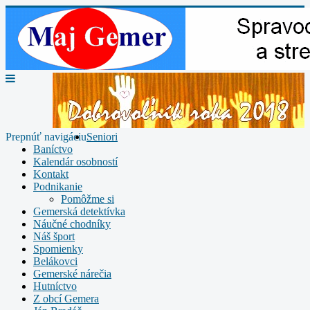
Prepnúť navigáciu
Seniori
Baníctvo
Kalendár osobností
Kontakt
Podnikanie
Pomôžme si
Gemerská detektívka
Náučné chodníky
Náš šport
Spomienky
Belákovci
Gemerské nárečia
Hutníctvo
Z obcí Gemera