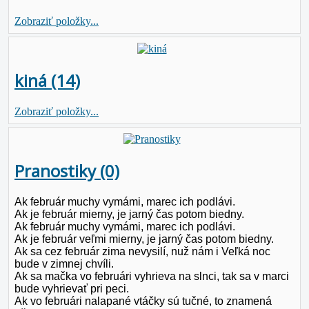
Zobraziť položky...
kiná (14)
Zobraziť položky...
Pranostiky (0)
Ak február muchy vymámi, marec ich podlávi.
Ak je február mierny, je jarný čas potom biedny.
Ak február muchy vymámi, marec ich podlávi.
Ak je február veľmi mierny, je jarný čas potom biedny.
Ak sa cez február zima nevysilí, nuž nám i Veľká noc
bude v zimnej chvíli.
Ak sa mačka vo februári vyhrieva na slnci, tak sa v marci
bude vyhrievať pri peci.
Ak vo februári nalapané vtáčky sú tučné, to znamená