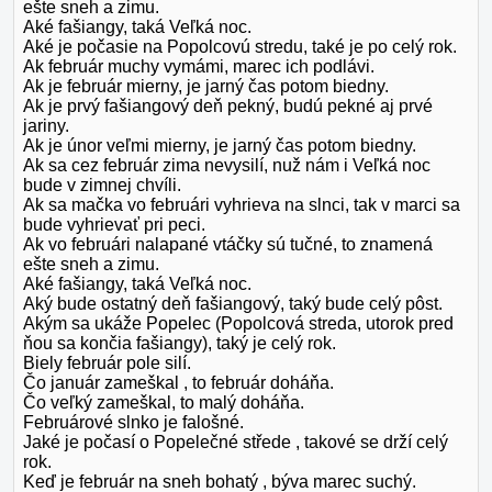
ešte sneh a zimu.
Aké fašiangy, taká Veľká noc.
Aké je počasie na Popolcovú stredu, také je po celý rok.
Ak február muchy vymámi, marec ich podlávi.
Ak je február mierny, je jarný čas potom biedny.
Ak je prvý fašiangový deň pekný, budú pekné aj prvé
jariny.
Ak je únor veľmi mierny, je jarný čas potom biedny.
Ak sa cez február zima nevysilí, nuž nám i Veľká noc
bude v zimnej chvíli.
Ak sa mačka vo februári vyhrieva na slnci, tak v marci sa
bude vyhrievať pri peci.
Ak vo februári nalapané vtáčky sú tučné, to znamená
ešte sneh a zimu.
Aké fašiangy, taká Veľká noc.
Aký bude ostatný deň fašiangový, taký bude celý pôst.
Akým sa ukáže Popelec (Popolcová streda, utorok pred
ňou sa končia fašiangy), taký je celý rok.
Biely február pole silí.
Čo január zameškal , to február doháňa.
Čo veľký zameškal, to malý doháňa.
Februárové slnko je falošné.
Jaké je počasí o Popelečné střede , takové se drží celý
rok.
Keď je február na sneh bohatý , býva marec suchý.