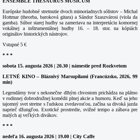
ENSEMBLE THESAURUS MUSICUM
Európske hudobné stretnutie dvoch mimoriadnych sólistov – Michal
Hottmar (theorba, baroková gitara) a Sándor Szaszvárosi (viola da
gamba). Súbor starej hudby sa zameriava na interpretáciu komornej
vokálnej a inštrumentálnej hudby 16. – 18. stor. na kópiách
originálov historických nástrojov.
Vstupné 5 €
* * *
sobota 15. augusta 2026 | 20.30 | námestie pred Rozkvetom
LETNÉ KINO – Bláznivý Marsupilami (Francúzsko, 2026, 99
min)
Legendárny tvor s nekonečne dlhým chvostom prichádza na plátno
v rodinnej dobrodružnej komédii plnej akcie a humoru. Keď sa jeho
tajomný svet stretne s ľudskou zvedavosťou, začína sa divoká jazda
naprieč džungľou. Exotické prostredie, svižné tempo a zábava pre
malých aj veľkých divákov.
* * *
nedeľa 16. augusta 2026 | 19.00 | City Caffe