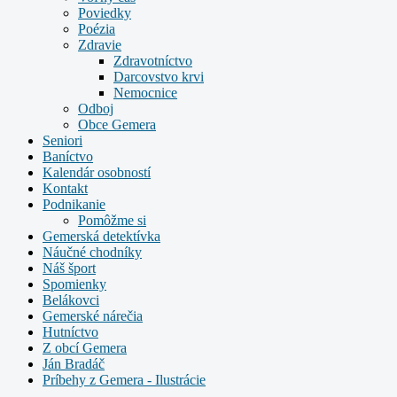
Poviedky
Poézia
Zdravie
Zdravotníctvo
Darcovstvo krvi
Nemocnice
Odboj
Obce Gemera
Seniori
Baníctvo
Kalendár osobností
Kontakt
Podnikanie
Pomôžme si
Gemerská detektívka
Náučné chodníky
Náš šport
Spomienky
Belákovci
Gemerské nárečia
Hutníctvo
Z obcí Gemera
Ján Bradáč
Príbehy z Gemera - Ilustrácie