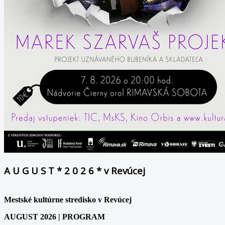
A U G U S T * 2 0 2 6 * v Revúcej
Mestské kultúrne stredisko v Revúcej
AUGUST 2026 | PROGRAM