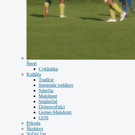
Šport
Cyklistika
Kultúra
Tradície
Stretnutie rodákov
Nárečia
Malohont
Smútočné
Dobrovoľníci
Gemer-Malohont
GOS
Príroda
Školstvo
Voľný čas