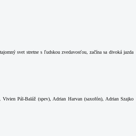
ajomný svet stretne s ľudskou zvedavosťou, začína sa divoká jazda
, Vivien Pál-Baláž (spev), Adrian Harvan (saxofón), Adrian Szajko