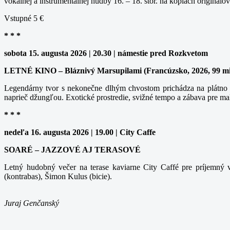
vokálnej a inštrumentálnej hudby 16. – 18. stor. na kópiách originálov
Vstupné 5 €
* * *
sobota 15. augusta 2026 | 20.30 | námestie pred Rozkvetom
LETNÉ KINO – Bláznivý Marsupilami (Francúzsko, 2026, 99 m
Legendárny tvor s nekonečne dlhým chvostom prichádza na plátno v
naprieč džungľou. Exotické prostredie, svižné tempo a zábava pre ma
* * *
nedeľa 16. augusta 2026 | 19.00 | City Caffe
SOARÉ – JAZZOVÉ AJ TERASOVÉ
Letný hudobný večer na terase kaviarne City Caffé pre príjemný v
(kontrabas), Šimon Kulus (bicie).
Juraj Genčanský