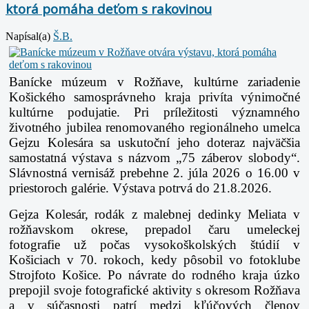
ktorá pomáha deťom s rakovinou
Napísal(a)
Š.B.
Banícke múzeum v Rožňave, kultúrne zariadenie
Košického samosprávneho kraja privíta výnimočné
kultúrne podujatie. Pri príležitosti významného
životného jubilea renomovaného regionálneho umelca
Gejzu Kolesára sa uskutoční jeho doteraz najväčšia
samostatná výstava s názvom „75 záberov slobody“.
Slávnostná vernisáž prebehne 2. júla 2026 o 16.00 v
priestoroch galérie. Výstava potrvá do 21.8.2026.
Gejza Kolesár, rodák z malebnej dedinky Meliata v
rožňavskom okrese, prepadol čaru umeleckej
fotografie už počas vysokoškolských štúdií v
Košiciach v 70. rokoch, kedy pôsobil vo fotoklube
Strojfoto Košice. Po návrate do rodného kraja úzko
prepojil svoje fotografické aktivity s okresom Rožňava
a v súčasnosti patrí medzi kľúčových členov