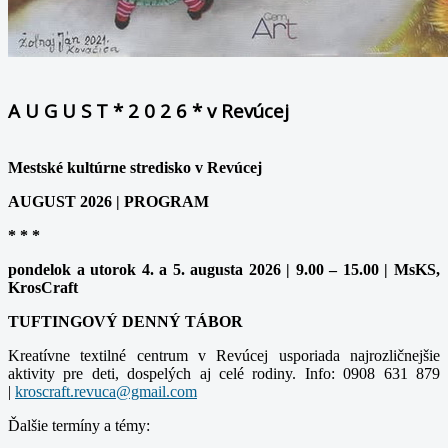
A U G U S T * 2 0 2 6 * v Revúcej
Mestské kultúrne stredisko v Revúcej
AUGUST 2026 | PROGRAM
* * *
pondelok a utorok 4. a 5. augusta 2026 | 9.00 – 15.00 | MsKS,
KrosCraft
TUFTINGOVÝ DENNÝ TÁBOR
Kreatívne textilné centrum v Revúcej usporiada najrozličnejšie
aktivity pre deti, dospelých aj celé rodiny. Info: 0908 631 879
|
Ďalšie termíny a témy: