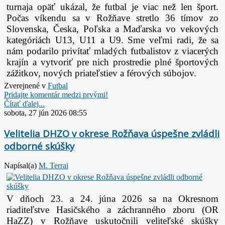
turnaja opäť ukázal, že futbal je viac než len šport.
Počas víkendu sa v Rožňave stretlo 36 tímov zo
Slovenska, Česka, Poľska a Maďarska vo vekových
kategóriách U13, U11 a U9. Sme veľmi radi, že sa
nám podarilo privítať mladých futbalistov z viacerých
krajín a vytvoriť pre nich prostredie plné športových
zážitkov, nových priateľstiev a férových súbojov.
Zverejnené v
Futbal
Pridajte komentár medzi prvými!
Čítať ďalej...
sobota, 27 jún 2026 08:55
Velitelia DHZO v okrese Rožňava úspešne zvládli
odborné skúšky
Napísal(a)
M. Terrai
V dňoch 23. a 24. júna 2026 sa na Okresnom
riaditeľstve Hasičského a záchranného zboru (OR
HaZZ) v Rožňave uskutočnili veliteľské skúšky