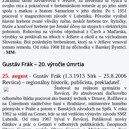
Základnú školu navštevoval v Jelšave, za hrebenára sa vyučil u
svojho otca a pokračoval v hrebenárskom remesle aj po jeho smrti
spolu s matkou a bratom Samuelom v jeho dielni. Po r. 1951
pracoval v magnezitovom závode v Lubeníku. Pôvodne vyrábal
hlavne hrebene zvané všiváky ručne, neskôr hrebene tzv. štyločky,
frizíre a konťové hrebene pre ženské účesy na strojoch s elektrickým
pohonom. Rohovinu na výrobu objednával z Čiech a Maďarska,
výrobky sa predávali na trhoch v Jelšave a okolí a na východnom
Slovensku. Bol posledným hrebenárom, ktorý sa v Jelšave venoval
tomuto remeslu. Od roku 1968 žil na dôchodku v Banskej Bystrici.
-
MM-
Gustáv Frák – 20. výročie úmrtia
25. august
Gustáv Frák
(1.3.1913 Sirk – 25.8.2006
-
Revúca) – regionálny historik, publicista, prekladateľ.
Študoval na reálnom gymnáziu v
Revúcej. Po absolvovaní diaľkového
odborného štúdia pracoval ako banský technik v Drnave, Rožňave a
na Ústrednom riaditeľstve baní v Bratislave, ministerstve hutného
priemyslu v Prahe a potom v Banských závodoch na Spiši. V roku
1962 sa vrátil na Gemer, kde sa stal vedúcim výstavby závodu SMZ
Lubeník. Od roku 1967 býval v Revúcej. Publikoval stovky
článkov a prác o Gemeri v odborných publikáciách, časopisoch