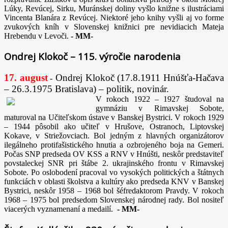
Lúky, Revúcej, Sirku, Muránskej doliny vyšlo knižne s ilustráciami
Vincenta Blanára z Revúcej. Niektoré jeho knihy vyšli aj vo forme
zvukových kníh v Slovenskej knižnici pre nevidiacich Mateja
Hrebendu v Levoči.
-
MM-
Ondrej Klokoč – 115. výročie narodenia
17. august
Ondrej Klokoč (17.8.1911 Hnúšťa-Hačava
-
– 26.3.1975 Bratislava) – politik, novinár.
V rokoch 1922 – 1927 študoval na
gymnáziu v Rimavskej Sobote,
maturoval na Učiteľskom ústave v Banskej Bystrici. V rokoch 1929
– 1944 pôsobil ako učiteľ v Hrušove, Ostranoch, Liptovskej
Kokave, v Striežovciach. Bol jedným z hlavných organizátorov
ilegálneho protifašistického hnutia a ozbrojeného boja na Gemeri.
Počas SNP predseda OV KSS a RNV v Hnúšti, neskôr predstaviteľ
povstaleckej SNR pri štábe 2. ukrajinského frontu v Rimavskej
Sobote. Po oslobodení pracoval vo vysokých politických a štátnych
funkciách v oblasti školstva a kultúry ako predseda KNV v Banskej
Bystrici, neskôr 1958 – 1968 bol šéfredaktorom Pravdy. V rokoch
1968 – 1975 bol predsedom Slovenskej národnej rady. Bol nositeľ
viacerých vyznamenaní a medailí.
-
MM-