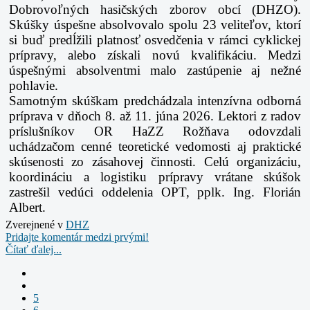
Dobrovoľných hasičských zborov obcí (DHZO).
Skúšky úspešne absolvovalo spolu 23 veliteľov, ktorí
si buď predĺžili platnosť osvedčenia v rámci cyklickej
prípravy, alebo získali novú kvalifikáciu. Medzi
úspešnými absolventmi malo zastúpenie aj nežné
pohlavie.
Samotným skúškam predchádzala intenzívna odborná
príprava v dňoch 8. až 11. júna 2026. Lektori z radov
príslušníkov OR HaZZ Rožňava odovzdali
uchádzačom cenné teoretické vedomosti aj praktické
skúsenosti zo zásahovej činnosti. Celú organizáciu,
koordináciu a logistiku prípravy vrátane skúšok
zastrešil vedúci oddelenia OPT, pplk. Ing. Florián
Albert.
Zverejnené v
DHZ
Pridajte komentár medzi prvými!
Čítať ďalej...
5