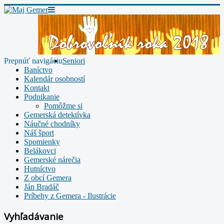
Prepnúť navigáciu
Seniori
Baníctvo
Kalendár osobností
Kontakt
Podnikanie
Pomôžme si
Gemerská detektívka
Náučné chodníky
Náš šport
Spomienky
Belákovci
Gemerské nárečia
Hutníctvo
Z obcí Gemera
Ján Bradáč
Príbehy z Gemera - Ilustrácie
Vyhľadávanie