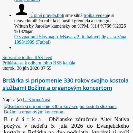
Úplná
pravda.boli
sme silná
trojka.vedeni
e si
neuvedomili čo robí keď pustili grendela a cernegu a…
Written by Jaroslav kamensky
on %PM, %14 %766 %2026
%18:%jan
O vypadnutí Slovmagu Jelšava z 2. futbalovej ligy – sezóna
1998/1999
(
Futbal
)
Subscribe to this RSS feed
Prihláste sa k odberu tohto RSS kanála
utorok, 30 jún 2026 07:55
Brdárka si pripomenie 330 rokov svojho kostola
službami Božími a organovým koncertom
Napísal(a)
L. Kormošová
B r d á r k a - Občianske združenie Alter Nativa
pozýva v nedeľu 5. júla 2026 do
Evanjelického
kostola v Brdárke na dve podujatia, ktorými si malá