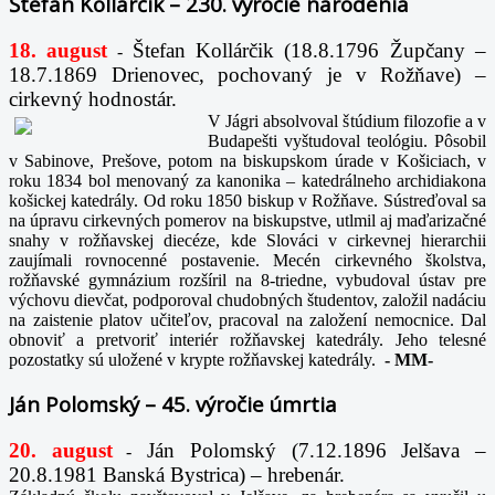
Štefan Kollárčik – 230. výročie narodenia
18. august
Štefan Kollárčik (18.8.1796 Župčany –
-
18.7.1869 Drienovec, pochovaný je v Rožňave) –
cirkevný hodnostár.
V Jágri absolvoval štúdium filozofie a v
Budapešti vyštudoval teológiu. Pôsobil
v Sabinove, Prešove, potom na biskupskom úrade v Košiciach, v
roku 1834 bol menovaný za kanonika – katedrálneho archidiakona
košickej katedrály. Od roku 1850 biskup v Rožňave. Sústreďoval sa
na úpravu cirkevných pomerov na biskupstve, utlmil aj maďarizačné
snahy v rožňavskej diecéze, kde Slováci v cirkevnej hierarchii
zaujímali rovnocenné postavenie. Mecén cirkevného školstva,
rožňavské gymnázium rozšíril na 8-triedne, vybudoval ústav pre
výchovu dievčat, podporoval chudobných študentov, založil nadáciu
na zaistenie platov učiteľov, pracoval na založení nemocnice. Dal
obnoviť a pretvoriť interiér rožňavskej katedrály. Jeho telesné
pozostatky sú uložené v krypte rožňavskej katedrály.
-
MM-
Ján Polomský – 45. výročie úmrtia
20. august
Ján Polomský (7.12.1896 Jelšava –
-
20.8.1981 Banská Bystrica) – hrebenár.