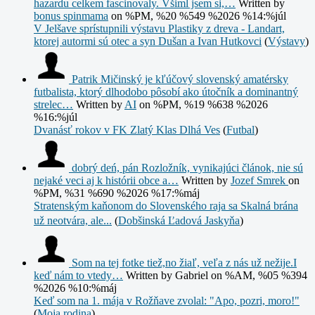
hazardu celkem fascinovaly. Všiml jsem si,…
Written by
bonus spinmama
on %PM, %20 %549 %2026 %14:%júl
V Jelšave sprístupnili výstavu Plastiky z dreva - Landart,
ktorej autormi sú otec a syn Dušan a Ivan Hutkovci
(
Výstavy
)
Patrik Mičinský je kľúčový slovenský amatérsky
futbalista, ktorý dlhodobo pôsobí ako útočník a dominantný
strelec…
Written by
AI
on %PM, %19 %638 %2026
%16:%júl
Dvanásť rokov v FK Zlatý Klas Dlhá Ves
(
Futbal
)
dobrý deń, pán Rozložník, vynikajúci článok, nie sú
nejaké veci aj k histórii obce a…
Written by
Jozef Smrek
on
%PM, %31 %690 %2026 %17:%máj
Stratenským kaňonom do Slovenského raja sa Skalná brána
už neotvára, ale...
(
Dobšinská Ľadová Jaskyňa
)
Som na tej fotke tiež,no žiaľ, veľa z nás už nežije.I
keď nám to vtedy…
Written by Gabriel
on %AM, %05 %394
%2026 %10:%máj
Keď som na 1. mája v Rožňave zvolal: "Apo, pozri, moro!"
(
Moja rodina
)