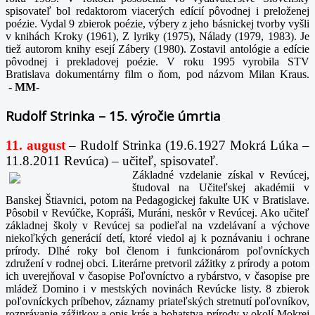
spisovateľ bol redaktorom viacerých edícií pôvodnej i preloženej
poézie. Vydal 9 zbierok poézie, výbery z jeho básnickej tvorby vyšli
v knihách Kroky (1961), Z lyriky (1975), Nálady (1979, 1983). Je
tiež autorom knihy esejí Zábery (1980). Zostavil antológie a edície
pôvodnej i prekladovej poézie. V roku 1995 vyrobila STV
Bratislava dokumentárny film o ňom, pod názvom Milan Kraus.
-
MM-
Rudolf Strinka – 15. výročie úmrtia
11. august
– Rudolf Strinka (19.6.1927 Mokrá Lúka –
11.8.2011 Revúca) – učiteľ, spisovateľ.
Základné vzdelanie získal v Revúcej,
študoval na Učiteľskej akadémii v
Banskej Štiavnici, potom na Pedagogickej fakulte UK v Bratislave.
Pôsobil v Revúčke, Kopráši, Muráni, neskôr v Revúcej. Ako učiteľ
základnej školy v Revúcej sa podieľal na vzdelávaní a výchove
niekoľkých generácií detí, ktoré viedol aj k poznávaniu i ochrane
prírody. Dlhé roky bol členom i funkcionárom poľovníckych
združení v rodnej obci. Literárne pretvoril zážitky z prírody a potom
ich uverejňoval v časopise Poľovníctvo a rybárstvo, v časopise pre
mládež Domino i v mestských novinách Revúcke listy. 8 zbierok
poľovníckych príbehov, záznamy priateľských stretnutí poľovníkov,
rozprávanie zážitkov a opis krás a bohatstva prírody v okolí Mokrej