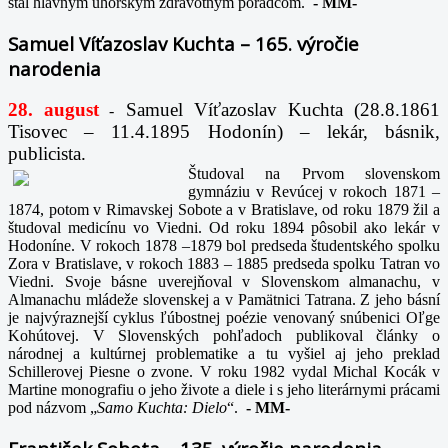
stal hlavným uhorským zdravotným poradcom.
-
MM-
Samuel Víťazoslav Kuchta – 165. výročie
narodenia
28. august
Samuel Víťazoslav Kuchta (28.8.1861
-
Tisovec – 11.4.1895 Hodonín) – lekár, básnik,
publicista.
Študoval na Prvom slovenskom
gymnáziu v Revúcej v rokoch 1871 –
1874, potom v Rimavskej Sobote a v Bratislave, od roku 1879 žil a
študoval medicínu vo Viedni. Od roku 1894 pôsobil ako lekár v
Hodoníne. V rokoch 1878 –1879 bol predseda študentského spolku
Zora v Bratislave, v rokoch 1883 – 1885 predseda spolku Tatran vo
Viedni. Svoje básne uverejňoval v Slovenskom almanachu, v
Almanachu mládeže slovenskej a v Pamätnici Tatrana. Z jeho básní
je najvýraznejší cyklus ľúbostnej poézie venovaný snúbenici Oľge
Kohútovej. V Slovenských pohľadoch publikoval články o
národnej a kultúrnej problematike a tu vyšiel aj jeho preklad
Schillerovej Piesne o zvone. V roku 1982 vydal Michal Kocák v
Martine monografiu o jeho živote a diele i s jeho literárnymi prácami
pod názvom „
Samo Kuchta: Dielo
“.
-
MM-