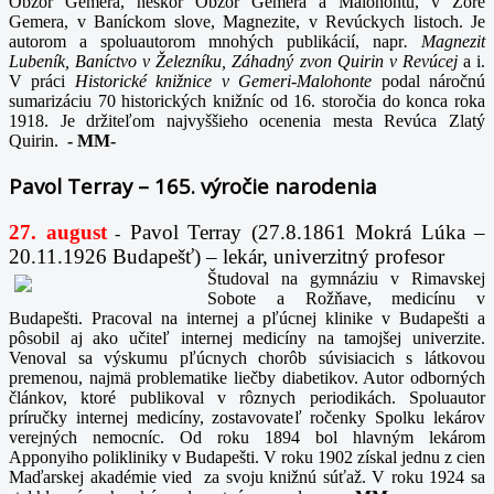
Obzor Gemera, neskôr Obzor Gemera a Malohontu, v Zore
Gemera, v Baníckom slove, Magnezite, v Revúckych listoch. Je
autorom a spoluautorom mnohých publikácií, napr
. Magnezit
Lubeník, Baníctvo v Železníku, Záhadný zvon Quirin v Revúcej
a i.
V práci
Historické knižnice v Gemeri-Malohonte
podal náročnú
sumarizáciu 70 historických knižníc od 16. storočia do konca roka
1918. Je držiteľom najvyššieho ocenenia mesta Revúca Zlatý
Quirin.
-
MM-
Pavol Terray – 165. výročie narodenia
27. august
Pavol Terray
(27.8.1861 Mokrá Lúka –
-
20.11.1926 Budapešť) – lekár, univerzitný profesor
Študoval na gymnáziu v Rimavskej
Sobote a Rožňave, medicínu v
Budapešti. Pracoval na internej a pľúcnej klinike v Budapešti a
pôsobil aj ako učiteľ internej medicíny na tamojšej univerzite.
Venoval sa výskumu pľúcnych chorôb súvisiacich s látkovou
premenou, najmä problematike liečby diabetikov. Autor odborných
článkov, ktoré publikoval v rôznych periodikách. Spoluautor
príručky internej medicíny, zostavovateľ ročenky Spolku lekárov
verejných nemocníc. Od roku 1894 bol hlavným lekárom
Apponyiho polikliniky v Budapešti. V roku 1902 získal jednu z cien
Maďarskej akadémie vied za svoju knižnú súťaž. V roku 1924 sa