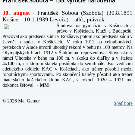
František Sobota – 135. výročie narodenia
30. august
František Sobota (Szobota) (30.8.1891
-
Košice – 10.1.1939 Levoča) – atlét, právnik.
Študoval na gymnáziu v Košiciach a
právo v Košiciach, Kluži a Budapešti.
Pracoval ako predseda súdu v Rožňave, potom ako predseda súdu v
Levoči a sudca v Košiciach. V roku 1911 na celouhorských
pretekoch v Arade utvoril uhorský rekord v behu na 100 metrov. Na
Olympijských hrách 1912 v Štokholme reprezentoval Slovensko v
rámci Uhorska v behu na 100 m, v skoku do diaľky a v štafete
4x100 m, na ktorom štafeta postúpila do semifinále. Bol vedúcim
atletického oddielu KAC v Košiciach, ako tréner pôsobil medzi
robotníckymi športovcami. Po skončení kariéry pôsobil ako tréner
materského košického klubu KAC, v rokoch 1920 – 1921 mu
dokonca šéfoval.
-
MM-
© 2026 Maj Gemer
Späť hore