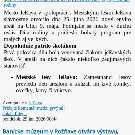
Mesto Jelšava v spolupráci s Mestskými lesmi Jelšava
slávnostne otvorilo dňa 25. júna 2026 nový enviro
areál na Ulici 9. mája. Podujatie sa nieslo v duchu
osláv Dňa rodiny a prinieslo bohatý program pre
malých aj veľkých.
Dopoludnie patrilo školákom
Prvá polovica dňa bola venovaná žiakom jelšavských
škôl. V areáli na nich čakalo niekoľko zaujímavých
stanovíšť:
Mestské lesy Jelšava:
Zamestnanci lesov
previedli deti areálom a ukázali im živé koníky,
ovečky, lamy či vtáctvo.
Zverejnené v
Jelšava
Pridajte komentár medzi prvými!
Čítať ďalej...
pondelok, 29 jún 2026 08:44
Banícke múzeum v Rožňave otvára výstavu,