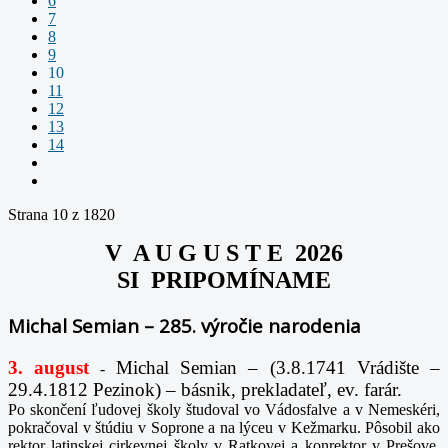
6
7
8
9
10
11
12
13
14
Strana 10 z 1820
V A U G U S T E 2026
SI PRIPOMÍNAME
Michal Semian – 285. výročie narodenia
3. august
Michal Semian – (3.8.1741 Vrádište –
-
29.4.1812 Pezinok) – básnik, prekladateľ, ev. farár.
Po skončení ľudovej školy študoval vo Vádosfalve a v Nemeskéri,
pokračoval v štúdiu v Soprone a na lýceu v Kežmarku. Pôsobil ako
rektor latinskej cirkevnej školy v Ratkovej a konrektor v Prešove.