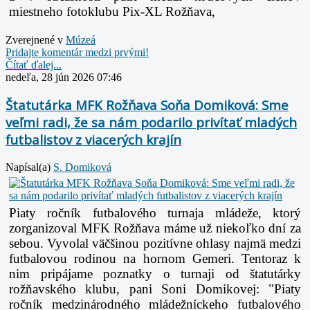
miestneho fotoklubu Pix-XL Rožňava,
Zverejnené v
Múzeá
Pridajte komentár medzi prvými!
Čítať ďalej...
nedeľa, 28 jún 2026 07:46
Štatutárka MFK Rožňava Soňa Domiková: Sme
veľmi radi, že sa nám podarilo privítať mladých
futbalistov z viacerých krajín
Napísal(a)
S. Domiková
Piaty ročník futbalového turnaja mládeže, ktorý
zorganizoval MFK Rožňava máme už niekoľko dní za
sebou. Vyvolal väčšinou pozitívne ohlasy najmä medzi
futbalovou rodinou na hornom Gemeri. Tentoraz k
nim pripájame poznatky o turnaji od štatutárky
rožňavského klubu, pani Soni Domikovej: "Piaty
ročník medzinárodného mládežníckeho futbalového