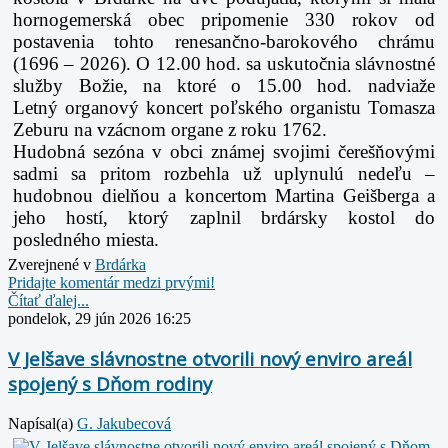
hornogemerská obec
pripomenie 330 rokov od
postavenia tohto renesančno-barokového chrámu
(1696 – 2026).
O 12.00 hod. sa uskutočnia slávnostné
služby Božie, na ktoré o 15.00 hod. nadviaže
Letný
organový koncert poľského organistu Tomasza
Zeburu na vzácnom organe z roku 1762.
Hudobná sezóna v obci známej svojimi čerešňovými
sadmi sa pritom rozbehla už uplynulú
nedeľu –
hudobnou dielňou a koncertom Martina Geišberga a
jeho hostí, ktorý zaplnil brdársky
kostol do
posledného miesta.
Zverejnené v
Brdárka
Pridajte komentár medzi prvými!
Čítať ďalej...
pondelok, 29 jún 2026 16:25
V Jelšave slávnostne otvorili nový enviro areál
spojený s Dňom rodiny
Napísal(a)
G. Jakubecová