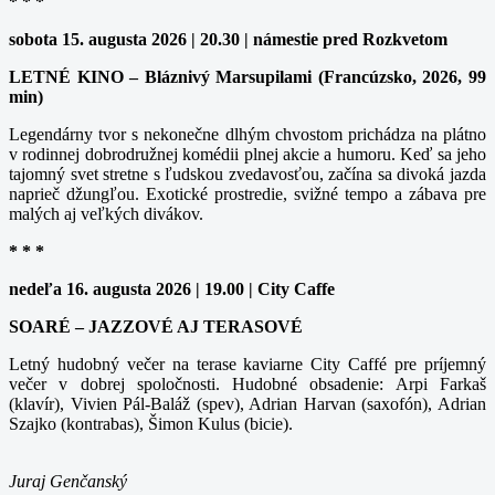
* * *
sobota 15. augusta 2026 | 20.30 | námestie pred Rozkvetom
LETNÉ KINO – Bláznivý Marsupilami (Francúzsko, 2026, 99
min)
Legendárny tvor s nekonečne dlhým chvostom prichádza na plátno
v rodinnej dobrodružnej komédii plnej akcie a humoru. Keď sa jeho
tajomný svet stretne s ľudskou zvedavosťou, začína sa divoká jazda
naprieč džungľou. Exotické prostredie, svižné tempo a zábava pre
malých aj veľkých divákov.
* * *
nedeľa 16. augusta 2026 | 19.00 | City Caffe
SOARÉ – JAZZOVÉ AJ TERASOVÉ
Letný hudobný večer na terase kaviarne City Caffé pre príjemný
večer v dobrej spoločnosti. Hudobné obsadenie: Arpi Farkaš
(klavír), Vivien Pál-Baláž (spev), Adrian Harvan (saxofón), Adrian
Szajko (kontrabas), Šimon Kulus (bicie).
Juraj Genčanský