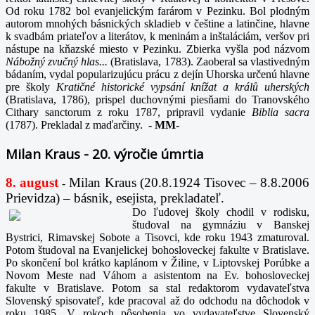
Od roku 1782 bol evanjelickým farárom v Pezinku. Bol plodným
autorom mnohých básnických skladieb v češtine a latinčine, hlavne
k svadbám priateľov a literátov, k meninám a inštaláciám, veršov pri
nástupe na kňazské miesto v Pezinku. Zbierka vyšla pod názvom
Nábožný zvučný hlas...
(Bratislava, 1783). Zaoberal sa vlastivedným
bádaním, vydal popularizujúcu prácu z dejín Uhorska určenú hlavne
pre školy
Kratičné historické vypsání knížat a králů uherských
(Bratislava, 1786), prispel duchovnými piesňami do Tranovského
Cithary sanctorum z roku 1787, pripravil vydanie
Biblia sacra
(1787). Prekladal z maďarčiny.
-
MM-
Milan Kraus - 20. výročie úmrtia
8. august
Milan Kraus (20.8.1924 Tisovec – 8.8.2006
-
Prievidza) – básnik, esejista, prekladateľ.
Do ľudovej školy chodil v rodisku,
študoval na gymnáziu v Banskej
Bystrici, Rimavskej Sobote a Tisovci, kde roku 1943 zmaturoval.
Potom študoval na Evanjelickej bohosloveckej fakulte v Bratislave.
Po skončení bol krátko kaplánom v Žiline, v Liptovskej Porúbke a
Novom Meste nad Váhom a asistentom na Ev. bohosloveckej
fakulte v Bratislave. Potom sa stal redaktorom vydavateľstva
Slovenský spisovateľ, kde pracoval až do odchodu na dôchodok v
roku 1985. V rokoch pôsobenia vo vydavateľstve Slovenský